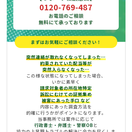
0120-769-487
お電話のご相談
無料にて承っております
まずはお気軽にご相談ください！
突然連絡が取れなくなってしまった…
約束されていた配当等が
突然入らなくなった…
この様な状態になってしまった場合、
いかに素早く
請求対象者の所在地特定
訴訟にむけての証拠集め
被害にあった手口
など
内容にあった調査方法を
的確に行うかがポイントになります。
当事務所では案件に応じて
行政書士・弁護士・警察OB
と
協力の上早期トラブルの解決に全力を尽くしま