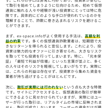
す。これらの手口は非常に巧妙であり、投資家が安心し
て取引を始めてしまうように仕向けるため、初めて仮想
通貨に触れる人々や経験が浅い投資家にとっては特に危
険です。具体的にどのような手口が使われているのかを
理解することで、詐欺に巻き込まれるリスクを避けるこ
とができます。
まず、ex-space.infoがよく使用する手法は、
高額な利
益の約束
です。多くの仮想通貨詐欺業者は、短期間で大
きなリターンを得られると宣伝します。これにより、投
資家は魅力的なオファーに引き寄せられ、大きなリスク
を取ってでも投資を行ってしまいます。特に、「元本保
証」「最短で利益が倍増」といった言葉が並ぶと、多く
の人々はそのリスクを軽視してしまいがちです。実際に
は、これらの利益は存在せず、投資家から集めた資金を
業者が持ち逃げすることがほとんどです。
次に、
取引が実際には行われない
という点も大きな特徴
です。サイトにアクセスすると、仮想通貨の取引が簡単
にできるように見せかけられていますが、実際にはユー
ザーが行った取引は、リアルタイムの市場に反映されま
せん。取引が成立しないまま、ユーザーの資金だけが積