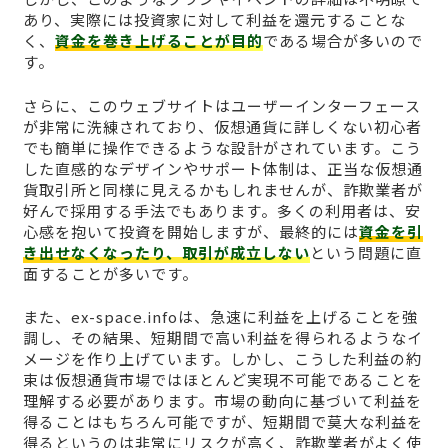
あり、実際には投資家に対して利益を還元することな
く、
資金を巻き上げることが目的
である場合が多いので
す。
さらに、このウェブサイトはユーザーインターフェース
が非常に洗練されており、仮想通貨に詳しくない初心者
でも簡単に操作できるような設計がされています。こう
した直感的なデザインやサポート体制は、正当な仮想通
貨取引所と同様に見えるかもしれませんが、詐欺業者が
好んで採用する手法でもあります。多くの利用者は、安
心感を抱いて投資を開始しますが、最終的には
資金を引
き出せなくなったり、取引が成立しない
という問題に直
面することが多いです。
また、ex-space.infoは、急速に利益を上げることを強
調し、その結果、短期間で高い利益を得られるようなイ
メージを作り上げています。しかし、こうした利益の約
束は仮想通貨市場ではほとんど実現不可能であることを
理解する必要があります。市場の動向に基づいて利益を
得ることはもちろん可能ですが、短期間で莫大な利益を
得るというのは非常にリスクが高く、詐欺業者がよく使