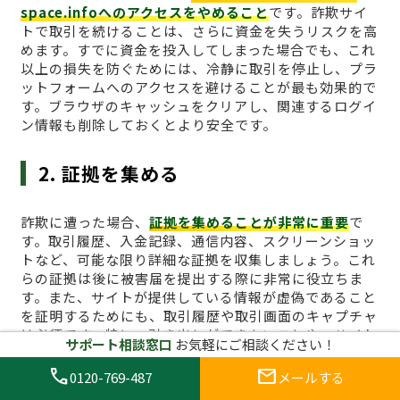
space.infoへのアクセスをやめること
です。詐欺サイ
トで取引を続けることは、さらに資金を失うリスクを高
めます。すでに資金を投入してしまった場合でも、これ
以上の損失を防ぐためには、冷静に取引を停止し、プラ
ットフォームへのアクセスを避けることが最も効果的で
す。ブラウザのキャッシュをクリアし、関連するログイ
ン情報も削除しておくとより安全です。
2. 証拠を集める
詐欺に遭った場合、
証拠を集めることが非常に重要
で
す。取引履歴、入金記録、通信内容、スクリーンショッ
トなど、可能な限り詳細な証拠を収集しましょう。これ
らの証拠は後に被害届を提出する際に非常に役立ちま
す。また、サイトが提供している情報が虚偽であること
を証明するためにも、取引履歴や取引画面のキャプチャ
は必須です。特に、引き出しができないことや、サイト
サポート相談窓口
お気軽にご相談ください！
からの不正な要求があった場合、その証拠は重要な役割
を果たします。
call
mail
0120-769-487
メールする