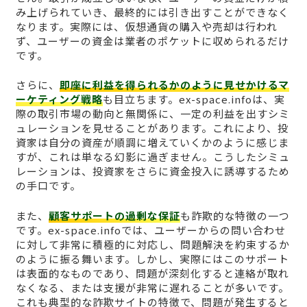
み上げられていき、最終的には引き出すことができなく
なります。実際には、仮想通貨の購入や売却は行われ
ず、ユーザーの資金は業者のポケットに収められるだけ
です。
さらに、
即座に利益を得られるかのように見せかけるマ
ーケティング戦略
も目立ちます。ex-space.infoは、実
際の取引市場の動向と無関係に、一定の利益を出すシミ
ュレーションを見せることがあります。これにより、投
資家は自分の資産が順調に増えていくかのように感じま
すが、これは単なる幻影に過ぎません。こうしたシミュ
レーションは、投資家をさらに資金投入に誘導するため
の手口です。
また、
顧客サポートの過剰な保証
も詐欺的な特徴の一つ
です。ex-space.infoでは、ユーザーからの問い合わせ
に対して非常に積極的に対応し、問題解決を約束するか
のように振る舞います。しかし、実際にはこのサポート
は表面的なものであり、問題が深刻化すると連絡が取れ
なくなる、または支援が非常に遅れることが多いです。
これも典型的な詐欺サイトの特徴で、問題が発生すると