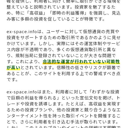
報を提供し、利用者に向けて簡単に取引ができる環境を
整えていると説明されています。投資家を魅了するた
め、特に「高収益」「即時の利益獲得」を強調し、見込
み客に多額の投資を促していることが特徴です。
ex-space.infoは、ユーザーに対して仮想通貨の売買や
投資をサポートするための取引所であるかのように見せ
かけています。しかし、実際にはその運営体制やサービ
ス内容が不透明であり、多くの仮想通貨取引所と異な
り、規制当局に登録されていないことが大きな問題で
す。これにより、
合法的な運営が行われていない可能性
が高い
とされています。信頼性の低さやリスクが顕著で
あることが、このサイトを利用する上での警戒すべき点
です。
ex-space.infoはまた、利用者に対して「わずかな投資
で巨額の利益を得られる」といった宣伝文句を掲げ、ト
レードや投資を誘導します。たとえば、高収益を実現す
るための投資プランや、他の投資家と競り合うようなエ
ンターテイメント性を持った取引イベントを開催するこ
とで、さらに利用者を引き込む手法が取られています。
しかし、このようなプランやイベントの詳細は不明瞭で