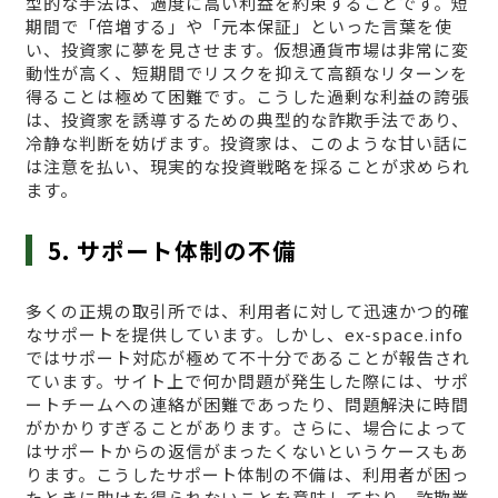
型的な手法は、過度に高い利益を約束することです。短
期間で「倍増する」や「元本保証」といった言葉を使
い、投資家に夢を見させます。仮想通貨市場は非常に変
動性が高く、短期間でリスクを抑えて高額なリターンを
得ることは極めて困難です。こうした過剰な利益の誇張
は、投資家を誘導するための典型的な詐欺手法であり、
冷静な判断を妨げます。投資家は、このような甘い話に
は注意を払い、現実的な投資戦略を採ることが求められ
ます。
5. サポート体制の不備
多くの正規の取引所では、利用者に対して迅速かつ的確
なサポートを提供しています。しかし、ex-space.info
ではサポート対応が極めて不十分であることが報告され
ています。サイト上で何か問題が発生した際には、サポ
ートチームへの連絡が困難であったり、問題解決に時間
がかかりすぎることがあります。さらに、場合によって
はサポートからの返信がまったくないというケースもあ
ります。こうしたサポート体制の不備は、利用者が困っ
たときに助けを得られないことを意味しており、詐欺業