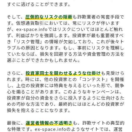
すぐに逃げることができます。
そして、
圧倒的なリスクの隠蔽
も詐欺業者の常套手段で
す。仮想通貨取引においては、常にリスクが伴います
が、ex-space.infoではリスクについてはほとんど触れ
ず、利益ばかりを強調します。投資家が最も重要視すべ
き「リスク管理」の情報が欠如しており、これが後々ト
ラブルの原因となります。もし、事前にリスクを理解し
ていたならば、損失を回避する方法や資金管理の方法を
選ぶことができたかもしれません。
さらに、
投資家同士を競わせるような仕掛け
も見受けら
れます。時には、他の投資家との「コンテスト」を開催
し、上位の投資家には特典を与えるといった形で、競争
心を煽ることがあります。このようなキャンペーンは、
投資家が自分の資金をさらに投入するように仕向けるた
めの巧妙な方法であり、最終的にはほとんどの投資家が
損失を抱えることになります。
最後に、
運営者情報の不透明さ
も、詐欺サイトの典型的
な特徴です。ex-space.infoのようなサイトでは、運営