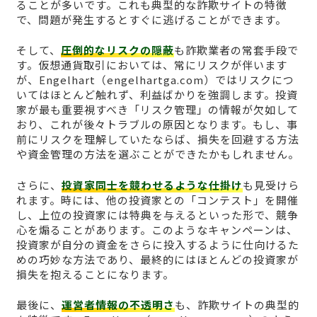
ることが多いです。これも典型的な詐欺サイトの特徴
で、問題が発生するとすぐに逃げることができます。
そして、
圧倒的なリスクの隠蔽
も詐欺業者の常套手段で
す。仮想通貨取引においては、常にリスクが伴います
が、Engelhart（engelhartga.com）ではリスクにつ
いてはほとんど触れず、利益ばかりを強調します。投資
家が最も重要視すべき「リスク管理」の情報が欠如して
おり、これが後々トラブルの原因となります。もし、事
前にリスクを理解していたならば、損失を回避する方法
や資金管理の方法を選ぶことができたかもしれません。
さらに、
投資家同士を競わせるような仕掛け
も見受けら
れます。時には、他の投資家との「コンテスト」を開催
し、上位の投資家には特典を与えるといった形で、競争
心を煽ることがあります。このようなキャンペーンは、
投資家が自分の資金をさらに投入するように仕向けるた
めの巧妙な方法であり、最終的にはほとんどの投資家が
損失を抱えることになります。
最後に、
運営者情報の不透明さ
も、詐欺サイトの典型的