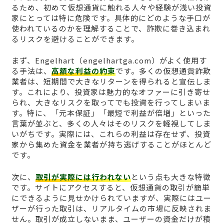
るため、初めて仮想通貨に触れる人々や経験が浅い投資
家にとっては特に危険です。具体的にどのような手口が
使われているのかを理解することで、詐欺に巻き込まれ
るリスクを避けることができます。
まず、Engelhart（engelhartga.com）がよく使用す
る手法は、
高額な利益の約束
です。多くの仮想通貨詐欺
業者は、短期間で大きなリターンを得られると宣伝しま
す。これにより、投資家は魅力的なオファーに引き寄せ
られ、大きなリスクを取ってでも投資を行ってしまいま
す。特に、「元本保証」「最短で利益が倍増」といった
言葉が並ぶと、多くの人々はそのリスクを軽視してしま
いがちです。実際には、これらの利益は存在せず、投資
家から集めた資金を業者が持ち逃げすることがほとんど
です。
次に、
取引が実際には行われない
という点も大きな特徴
です。サイトにアクセスすると、仮想通貨の取引が簡単
にできるように見せかけられていますが、実際にはユー
ザーが行った取引は、リアルタイムの市場に反映されま
せん。取引が成立しないまま、ユーザーの資金だけが積