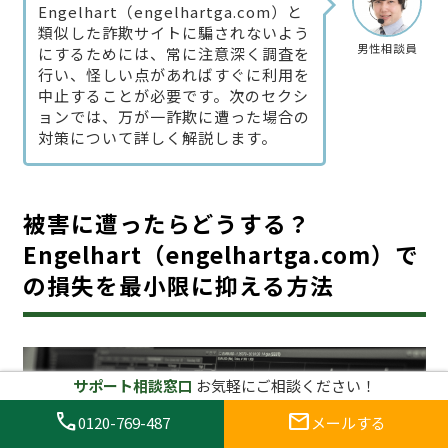
Engelhart（engelhartga.com）と
類似した詐欺サイトに騙されないよう
男性相談員
にするためには、常に注意深く調査を
行い、怪しい点があればすぐに利用を
中止することが必要です。次のセクシ
ョンでは、万が一詐欺に遭った場合の
対策について詳しく解説します。
被害に遭ったらどうする？
Engelhart（engelhartga.com）で
の損失を最小限に抑える方法
サポート相談窓口
お気軽にご相談ください！
call
mail
0120-769-487
メールする