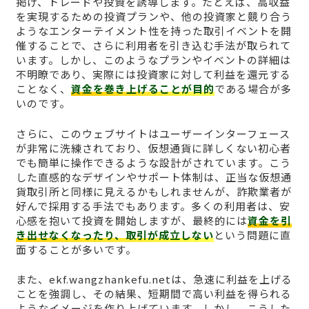
掲げ、トレードや投資を誘導します。たとえば、高収益
を実現するための投資プランや、他の投資家と競り合う
ようなエンターテイメント性を持った取引イベントを開
催することで、さらに利用者を引き込む手法が取られて
います。しかし、このようなプランやイベントの詳細は
不明瞭であり、実際には投資家に対して利益を還元する
ことなく、
資金を巻き上げることが目的
である場合が多
いのです。
さらに、このウェブサイトはユーザーインターフェース
が非常に洗練されており、仮想通貨に詳しくない初心者
でも簡単に操作できるような設計がされています。こう
した直感的なデザインやサポート体制は、正当な仮想通
貨取引所と同様に見えるかもしれませんが、詐欺業者が
好んで採用する手法でもあります。多くの利用者は、安
心感を抱いて投資を開始しますが、最終的には
資金を引
き出せなくなったり、取引が成立しない
という問題に直
面することが多いです。
また、ekf.wangzhankefu.netは、急速に利益を上げる
ことを強調し、その結果、短期間で高い利益を得られる
ようなイメージを作り上げています。しかし、こうした