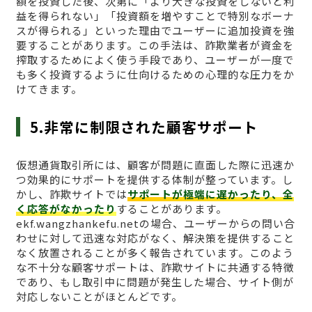
額を投資した後、次第に「より大きな投資をしないと利
益を得られない」「投資額を増やすことで特別なボーナ
スが得られる」といった理由でユーザーに追加投資を強
要することがあります。この手法は、詐欺業者が資金を
搾取するためによく使う手段であり、ユーザーが一度で
も多く投資するように仕向けるための心理的な圧力をか
けてきます。
5.非常に制限された顧客サポート
仮想通貨取引所には、顧客が問題に直面した際に迅速か
つ効果的にサポートを提供する体制が整っています。し
かし、詐欺サイトでは
サポートが極端に遅かったり、全
く応答がなかったり
することがあります。
ekf.wangzhankefu.netの場合、ユーザーからの問い合
わせに対して迅速な対応がなく、解決策を提供すること
なく放置されることが多く報告されています。このよう
な不十分な顧客サポートは、詐欺サイトに共通する特徴
であり、もし取引中に問題が発生した場合、サイト側が
対応しないことがほとんどです。