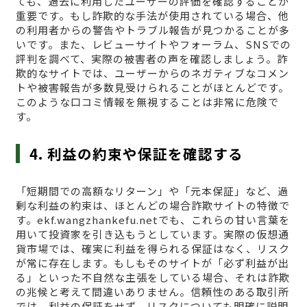
ても、過去に利用したユーザーの評価を確認することが
重要です。もし詐欺的な手法が使用されている場合、他
の利用者からの警告やトラブル報告が見つかることが多
いです。また、レビューサイトやフォーラム、SNSでの
評判を調べて、実際の被害者の声を確認しましょう。詐
欺的なサイトでは、ユーザーからのネガティブなコメン
トや被害報告が多数見受けられることがほとんどです。
このような口コミ情報を無視することは非常に危険で
す。
4. 利益の約束や保証を確認する
「短期間での高額なリターン」や「元本保証」など、過
剰な利益の約束は、ほとんどの場合詐欺サイトの特徴で
す。ekf.wangzhankefu.netでも、これらの甘い言葉を
用いて投資家を引き込もうとしています。実際の仮想通
貨市場では、確実に利益を得られる保証はなく、リスク
が常に存在します。もしもそのサイトが「必ず利益が出
る」といった不自然な主張をしている場合、それは詐欺
の兆候と考えて間違いありません。信頼性のある取引所
では、利益の保証をせず、リスクについても明確に説明