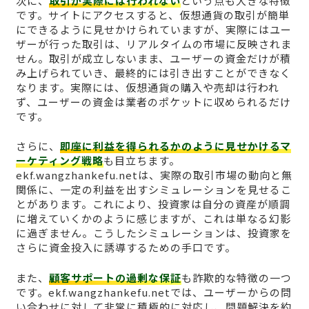
次に、
取引が実際には行われない
という点も大きな特徴
です。サイトにアクセスすると、仮想通貨の取引が簡単
にできるように見せかけられていますが、実際にはユー
ザーが行った取引は、リアルタイムの市場に反映されま
せん。取引が成立しないまま、ユーザーの資金だけが積
み上げられていき、最終的には引き出すことができなく
なります。実際には、仮想通貨の購入や売却は行われ
ず、ユーザーの資金は業者のポケットに収められるだけ
です。
さらに、
即座に利益を得られるかのように見せかけるマ
ーケティング戦略
も目立ちます。
ekf.wangzhankefu.netは、実際の取引市場の動向と無
関係に、一定の利益を出すシミュレーションを見せるこ
とがあります。これにより、投資家は自分の資産が順調
に増えていくかのように感じますが、これは単なる幻影
に過ぎません。こうしたシミュレーションは、投資家を
さらに資金投入に誘導するための手口です。
また、
顧客サポートの過剰な保証
も詐欺的な特徴の一つ
です。ekf.wangzhankefu.netでは、ユーザーからの問
い合わせに対して非常に積極的に対応し、問題解決を約