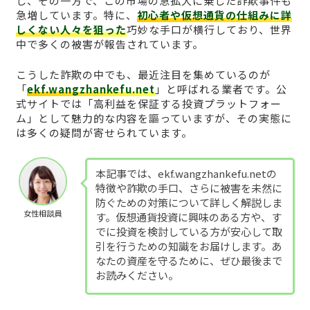
し、その一方で、この市場の急拡大に乗じた詐欺事件も
急増しています。特に、
初心者や仮想通貨の仕組みに詳
しくない人々を狙った
巧妙な手口が横行しており、世界
中で多くの被害が報告されています。
こうした詐欺の中でも、最近注目を集めているのが
「
ekf.wangzhankefu.net
」と呼ばれる業者です。公
式サイトでは「高利益を保証する投資プラットフォー
ム」として魅力的な内容を謳っていますが、その実態に
は多くの疑問が寄せられています。
本記事では、ekf.wangzhankefu.netの
特徴や詐欺の手口、さらに被害を未然に
防ぐための対策について詳しく解説しま
女性相談員
す。仮想通貨投資に興味のある方や、す
でに投資を検討している方が安心して取
引を行うための知識をお届けします。あ
なたの資産を守るために、ぜひ最後まで
お読みください。