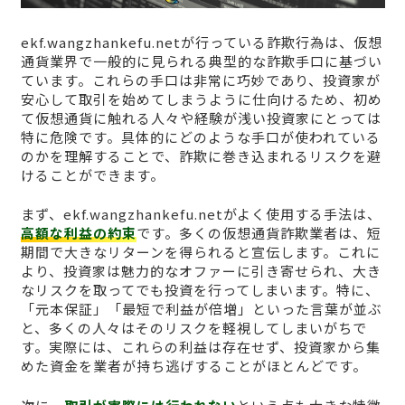
ekf.wangzhankefu.netが行っている詐欺行為は、仮想
通貨業界で一般的に見られる典型的な詐欺手口に基づい
ています。これらの手口は非常に巧妙であり、投資家が
安心して取引を始めてしまうように仕向けるため、初め
て仮想通貨に触れる人々や経験が浅い投資家にとっては
特に危険です。具体的にどのような手口が使われている
のかを理解することで、詐欺に巻き込まれるリスクを避
けることができます。
まず、ekf.wangzhankefu.netがよく使用する手法は、
高額な利益の約束
です。多くの仮想通貨詐欺業者は、短
期間で大きなリターンを得られると宣伝します。これに
より、投資家は魅力的なオファーに引き寄せられ、大き
なリスクを取ってでも投資を行ってしまいます。特に、
「元本保証」「最短で利益が倍増」といった言葉が並ぶ
と、多くの人々はそのリスクを軽視してしまいがちで
す。実際には、これらの利益は存在せず、投資家から集
めた資金を業者が持ち逃げすることがほとんどです。