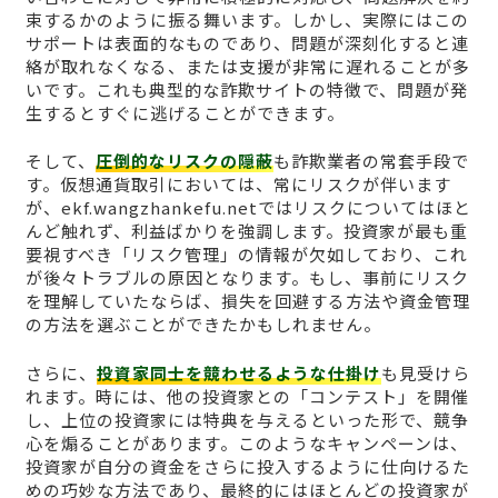
束するかのように振る舞います。しかし、実際にはこの
サポートは表面的なものであり、問題が深刻化すると連
絡が取れなくなる、または支援が非常に遅れることが多
いです。これも典型的な詐欺サイトの特徴で、問題が発
生するとすぐに逃げることができます。
そして、
圧倒的なリスクの隠蔽
も詐欺業者の常套手段で
す。仮想通貨取引においては、常にリスクが伴います
が、ekf.wangzhankefu.netではリスクについてはほと
んど触れず、利益ばかりを強調します。投資家が最も重
要視すべき「リスク管理」の情報が欠如しており、これ
が後々トラブルの原因となります。もし、事前にリスク
を理解していたならば、損失を回避する方法や資金管理
の方法を選ぶことができたかもしれません。
さらに、
投資家同士を競わせるような仕掛け
も見受けら
れます。時には、他の投資家との「コンテスト」を開催
し、上位の投資家には特典を与えるといった形で、競争
心を煽ることがあります。このようなキャンペーンは、
投資家が自分の資金をさらに投入するように仕向けるた
めの巧妙な方法であり、最終的にはほとんどの投資家が