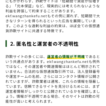
にもかかわらず、詐欺サイトは「短期間で資産が倍増す
る」「元本保証」など、現実的には考えられないような
利益を誇張して約束することがあります。
ekf.wangzhankefu.netもその例に漏れず、短期間で大
きなリターンを得られるといった広告を展開していま
す。このような過剰な利益の約束は、ほぼ全ての仮想通
貨詐欺サイトに共通する特徴です。
2. 匿名性と運営者の不透明性
詐欺サイトの多くには、
運営者の情報が不明確
であると
いう共通点があります。ekf.wangzhankefu.netも例外
ではなく、その運営者や関連情報はほとんど明示されて
いません。合法的な仮想通貨取引所では、法人登録番号
や運営チームの名前、さらにはコンタクト情報が公開さ
れていますが、詐欺業者は通常、これらの情報を隠蔽し
ています。信頼できるサイトを見分けるためには、まず
運営者情報がしっかりと公開されているかを確認しまし
ょう。情報が不透明である場合、そのサイトは詐欺の可
能性が高いと考えられます。