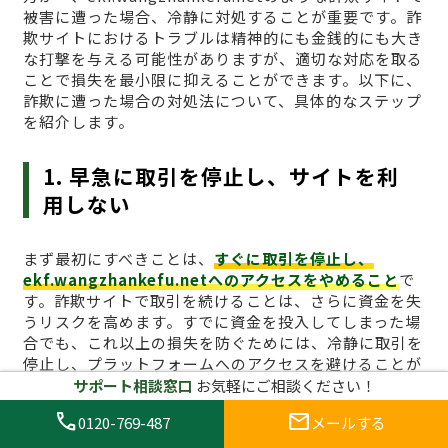
被害に遭った場合、冷静に対処することが重要です。詐
欺サイトにおけるトラブルは精神的にも金銭的にも大き
な打撃を与える可能性がありますが、適切な対応を取る
ことで損失を最小限に抑えることができます。以下に、
詐欺に遭った場合の対処法について、具体的なステップ
を紹介します。
1. 早急に取引を停止し、サイトを利
用しない
まず最初にすべきことは、
すぐに取引を停止し、
ekf.wangzhankefu.netへのアクセスをやめること
で
す。詐欺サイトで取引を続けることは、さらに資金を失
うリスクを高めます。すでに資金を投入してしまった場
合でも、これ以上の損失を防ぐためには、冷静に取引を
停止し、プラットフォームへのアクセスを避けることが
最も効果的です。ブラウザのキャッシュをクリアし、関
サポート相談窓口
お気軽にご相談ください！
連するログイン情報も削除しておくとより安全です。
call
mail
0120-769-487
メールする