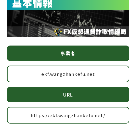
事業者
ekf.wangzhankefu.net
URL
https://ekf.wangzhankefu.net/