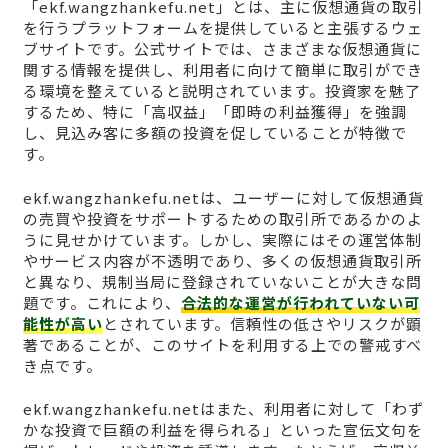
「ekf.wangzhankefu.net」とは、主に仮想通貨の取引
を行うプラットフォームを提供していると主張するウェ
ブサイトです。公式サイトでは、さまざまな仮想通貨に
関する情報を提供し、利用者に向けて簡単に取引ができ
る環境を整えていると説明されています。投資家を魅了
するため、特に「高収益」「即時の利益獲得」を強調
し、見込み客に多額の投資を促していることが特徴で
す。
ekf.wangzhankefu.netは、ユーザーに対して仮想通貨
の売買や投資をサポートするための取引所であるかのよ
うに見せかけています。しかし、実際にはその運営体制
やサービス内容が不透明であり、多くの仮想通貨取引所
と異なり、規制当局に登録されていないことが大きな問
題です。これにより、
合法的な運営が行われていない可
能性が高い
とされています。信頼性の低さやリスクが顕
著であることが、このサイトを利用する上での警戒すべ
き点です。
ekf.wangzhankefu.netはまた、利用者に対して「わず
かな投資で巨額の利益を得られる」といった宣伝文句を