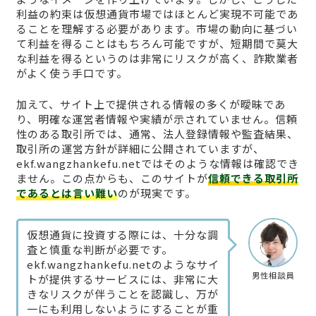
利益の約束は仮想通貨市場ではほとんど実現不可能であ
ることを理解する必要があります。市場の動向に基づい
て利益を得ることはもちろん可能ですが、短期間で莫大
な利益を得るというのは非常にリスクが高く、詐欺業者
がよく使う手口です。
加えて、サイト上で提供される情報の多くが曖昧であ
り、明確な運営者情報や実績が示されていません。信頼
性のある取引所では、通常、法人登録情報や監査結果、
取引所の運営方針が詳細に公開されていますが、
ekf.wangzhankefu.netではそのような情報は確認でき
ません。この点からも、このサイトが
信頼できる取引所
であるとは言い難い
のが現実です。
仮想通貨に投資する際には、十分な調
査と慎重な判断が必要です。
ekf.wangzhankefu.netのようなサイ
男性相談員
トが提供するサービスには、非常に大
きなリスクが伴うことを認識し、万が
一にも利用しないようにすることが重