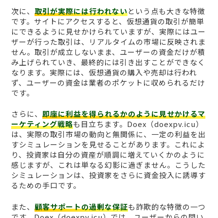
次に、
取引が実際には行われない
という点も大きな特徴
です。サイトにアクセスすると、仮想通貨の取引が簡単
にできるように見せかけられていますが、実際にはユー
ザーが行った取引は、リアルタイムの市場に反映されま
せん。取引が成立しないまま、ユーザーの資金だけが積
み上げられていき、最終的には引き出すことができなく
なります。実際には、仮想通貨の購入や売却は行われ
ず、ユーザーの資金は業者のポケットに収められるだけ
です。
さらに、
即座に利益を得られるかのように見せかけるマ
ーケティング戦略
も目立ちます。Doex（doexpv.icu）
は、実際の取引市場の動向と無関係に、一定の利益を出
すシミュレーションを見せることがあります。これによ
り、投資家は自分の資産が順調に増えていくかのように
感じますが、これは単なる幻影に過ぎません。こうした
シミュレーションは、投資家をさらに資金投入に誘導す
るための手口です。
また、
顧客サポートの過剰な保証
も詐欺的な特徴の一つ
です。Doex（doexpv.icu）では、ユーザーからの問い