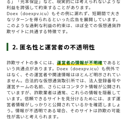
る」「元本保証」など、現実的には考えられないような
利益を誇張して約束することがあります。
Doex（doexpv.icu）もその例に漏れず、短期間で大き
なリターンを得られるといった広告を展開しています。
このような過剰な利益の約束は、ほぼ全ての仮想通貨詐
欺サイトに共通する特徴です。
2. 匿名性と運営者の不透明性
詐欺サイトの多くには、
運営者の情報が不明確
であると
いう共通点があります。Doex（doexpv.icu）も例外で
はなく、その運営者や関連情報はほとんど明示されてい
ません。合法的な仮想通貨取引所では、法人登録番号や
運営チームの名前、さらにはコンタクト情報が公開され
ていますが、詐欺業者は通常、これらの情報を隠蔽して
います。信頼できるサイトを見分けるためには、まず運
営者情報がしっかりと公開されているかを確認しましょ
う。情報が不透明である場合、そのサイトは詐欺の可能
性が高いと考えられます。