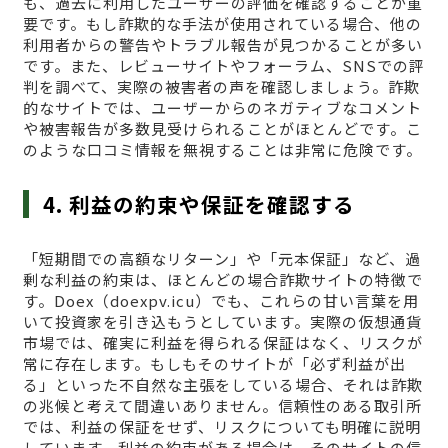
も、過去に利用したユーザーの評価を確認することが重
要です。もし詐欺的な手法が使用されている場合、他の
利用者からの警告やトラブル報告が見つかることが多い
です。また、レビューサイトやフォーラム、SNSでの評
判を調べて、実際の被害者の声を確認しましょう。詐欺
的なサイトでは、ユーザーからのネガティブなコメント
や被害報告が多数見受けられることがほとんどです。こ
のような口コミ情報を無視することは非常に危険です。
4. 利益の約束や保証を確認する
「短期間での高額なリターン」や「元本保証」など、過
剰な利益の約束は、ほとんどの場合詐欺サイトの特徴で
す。Doex（doexpv.icu）でも、これらの甘い言葉を用
いて投資家を引き込もうとしています。実際の仮想通貨
市場では、確実に利益を得られる保証はなく、リスクが
常に存在します。もしもそのサイトが「必ず利益が出
る」といった不自然な主張をしている場合、それは詐欺
の兆候と考えて間違いありません。信頼性のある取引所
では、利益の保証をせず、リスクについても明確に説明
しています。利益の約束がある場合は、そのサイトの信