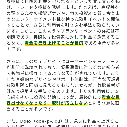
な投資で巨額の利益を得られる」といった宣伝文句を掲
げ、トレードや投資を誘導します。たとえば、高収益を
実現するための投資プランや、他の投資家と競り合うよ
うなエンターテイメント性を持った取引イベントを開催
することで、さらに利用者を引き込む手法が取られてい
ます。しかし、このようなプランやイベントの詳細は不
明瞭であり、実際には投資家に対して利益を還元するこ
となく、
資金を巻き上げることが目的
である場合が多い
のです。
さらに、このウェブサイトはユーザーインターフェース
が非常に洗練されており、仮想通貨に詳しくない初心者
でも簡単に操作できるような設計がされています。こう
した直感的なデザインやサポート体制は、正当な仮想通
貨取引所と同様に見えるかもしれませんが、詐欺業者が
好んで採用する手法でもあります。多くの利用者は、安
心感を抱いて投資を開始しますが、最終的には
資金を引
き出せなくなったり、取引が成立しない
という問題に直
面することが多いです。
また、Doex（doexpv.icu）は、急速に利益を上げるこ
とを強調し、その結果、短期間で高い利益を得られるよ