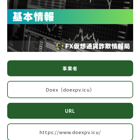
事業者
Doex（doexpv.icu）
URL
https://www.doexpv.icu/