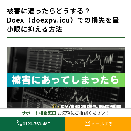
被害に遭ったらどうする？
Doex（doexpv.icu）での損失を最
小限に抑える方法
サポート相談窓口
お気軽にご相談ください！
call
mail
0120-769-487
メールする
万が一、Doex（doexpv.icu）のような詐欺サイトで被
害に遭った場合、冷静に対処することが重要です。詐欺