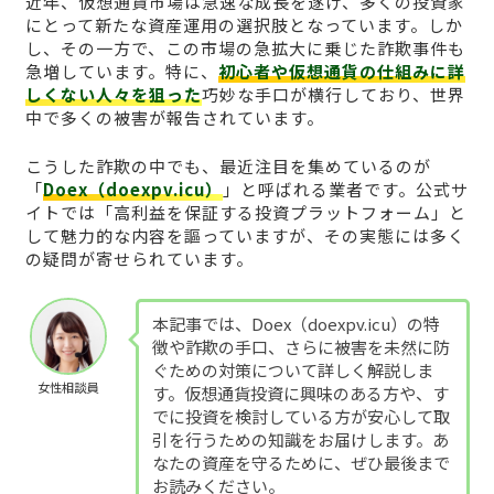
近年、仮想通貨市場は急速な成長を遂げ、多くの投資家
にとって新たな資産運用の選択肢となっています。しか
し、その一方で、この市場の急拡大に乗じた詐欺事件も
急増しています。特に、
初心者や仮想通貨の仕組みに詳
しくない人々を狙った
巧妙な手口が横行しており、世界
中で多くの被害が報告されています。
こうした詐欺の中でも、最近注目を集めているのが
「
Doex（doexpv.icu）
」と呼ばれる業者です。公式サ
イトでは「高利益を保証する投資プラットフォーム」と
して魅力的な内容を謳っていますが、その実態には多く
の疑問が寄せられています。
本記事では、Doex（doexpv.icu）の特
徴や詐欺の手口、さらに被害を未然に防
ぐための対策について詳しく解説しま
女性相談員
す。仮想通貨投資に興味のある方や、す
でに投資を検討している方が安心して取
引を行うための知識をお届けします。あ
なたの資産を守るために、ぜひ最後まで
お読みください。