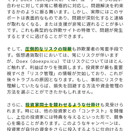
合わせに対して非常に積極的に対応し、問題解決を約束
するかのように振る舞います。しかし、実際にはこのサ
ポートは表面的なものであり、問題が深刻化すると連絡
が取れなくなる、または支援が非常に遅れることが多い
です。これも典型的な詐欺サイトの特徴で、問題が発生
するとすぐに逃げることができます。
そして、
圧倒的なリスクの隠蔽
も詐欺業者の常套手段で
す。仮想通貨取引においては、常にリスクが伴います
が、Doex（doexpv.icu）ではリスクについてはほとん
ど触れず、利益ばかりを強調します。投資家が最も重要
視すべき「リスク管理」の情報が欠如しており、これが
後々トラブルの原因となります。もし、事前にリスクを
理解していたならば、損失を回避する方法や資金管理の
方法を選ぶことができたかもしれません。
さらに、
投資家同士を競わせるような仕掛け
も見受けら
れます。時には、他の投資家との「コンテスト」を開催
し、上位の投資家には特典を与えるといった形で、競争
心を煽ることがあります。このようなキャンペーンは、
投資家が自分の資金をさらに投入するように仕向けるた