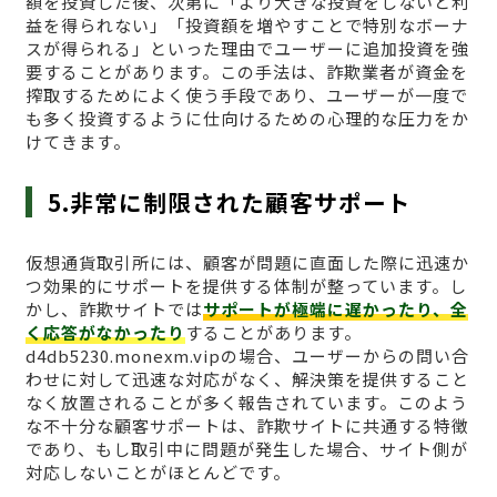
額を投資した後、次第に「より大きな投資をしないと利
益を得られない」「投資額を増やすことで特別なボーナ
スが得られる」といった理由でユーザーに追加投資を強
要することがあります。この手法は、詐欺業者が資金を
搾取するためによく使う手段であり、ユーザーが一度で
も多く投資するように仕向けるための心理的な圧力をか
けてきます。
5.非常に制限された顧客サポート
仮想通貨取引所には、顧客が問題に直面した際に迅速か
つ効果的にサポートを提供する体制が整っています。し
かし、詐欺サイトでは
サポートが極端に遅かったり、全
く応答がなかったり
することがあります。
d4db5230.monexm.vipの場合、ユーザーからの問い合
わせに対して迅速な対応がなく、解決策を提供すること
なく放置されることが多く報告されています。このよう
な不十分な顧客サポートは、詐欺サイトに共通する特徴
であり、もし取引中に問題が発生した場合、サイト側が
対応しないことがほとんどです。