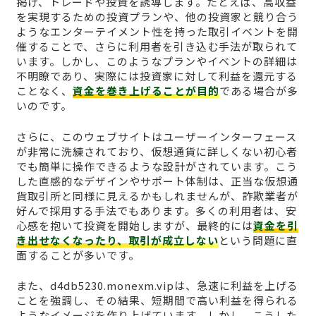
掲げ、トレードや投資を誘導します。たとえば、高収益
を実現するための投資プランや、他の投資家と競り合う
ようなエンターテイメント性を持った取引イベントを開
催することで、さらに利用者を引き込む手法が取られて
います。しかし、このようなプランやイベントの詳細は
不明瞭であり、実際には投資家に対して利益を還元する
ことなく、
資金を巻き上げることが目的
である場合が多
いのです。
さらに、このウェブサイトはユーザーインターフェース
が非常に洗練されており、仮想通貨に詳しくない初心者
でも簡単に操作できるような設計がされています。こう
した直感的なデザインやサポート体制は、正当な仮想通
貨取引所と同様に見えるかもしれませんが、詐欺業者が
好んで採用する手法でもあります。多くの利用者は、安
心感を抱いて投資を開始しますが、最終的には
資金を引
き出せなくなったり、取引が成立しない
という問題に直
面することが多いです。
また、d4db5230.monexm.vipは、急速に利益を上げる
ことを強調し、その結果、短期間で高い利益を得られる
ようなイメージを作り上げています。しかし、こうした