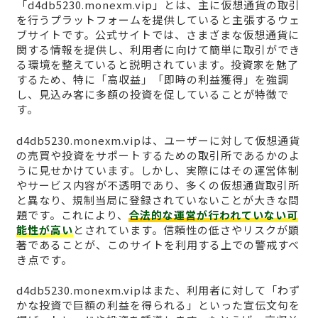
「d4db5230.monexm.vip」とは、主に仮想通貨の取引
を行うプラットフォームを提供していると主張するウェ
ブサイトです。公式サイトでは、さまざまな仮想通貨に
関する情報を提供し、利用者に向けて簡単に取引ができ
る環境を整えていると説明されています。投資家を魅了
するため、特に「高収益」「即時の利益獲得」を強調
し、見込み客に多額の投資を促していることが特徴で
す。
d4db5230.monexm.vipは、ユーザーに対して仮想通貨
の売買や投資をサポートするための取引所であるかのよ
うに見せかけています。しかし、実際にはその運営体制
やサービス内容が不透明であり、多くの仮想通貨取引所
と異なり、規制当局に登録されていないことが大きな問
題です。これにより、
合法的な運営が行われていない可
能性が高い
とされています。信頼性の低さやリスクが顕
著であることが、このサイトを利用する上での警戒すべ
き点です。
d4db5230.monexm.vipはまた、利用者に対して「わず
かな投資で巨額の利益を得られる」といった宣伝文句を