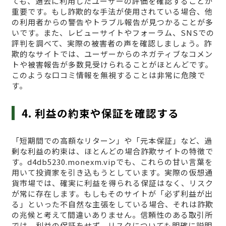
ても、過去に利用したユーザーの評価を確認することが
重要です。もし詐欺的な手法が使用されている場合、他
の利用者からの警告やトラブル報告が見つかることが多
いです。また、レビューサイトやフォーラム、SNSでの
評判を調べて、実際の被害者の声を確認しましょう。詐
欺的なサイトでは、ユーザーからのネガティブなコメン
トや被害報告が多数見受けられることがほとんどです。
このような口コミ情報を無視することは非常に危険で
す。
4. 利益の約束や保証を確認する
「短期間での高額なリターン」や「元本保証」など、過
剰な利益の約束は、ほとんどの場合詐欺サイトの特徴で
す。d4db5230.monexm.vipでも、これらの甘い言葉を
用いて投資家を引き込もうとしています。実際の仮想通
貨市場では、確実に利益を得られる保証はなく、リスク
が常に存在します。もしもそのサイトが「必ず利益が出
る」といった不自然な主張をしている場合、それは詐欺
の兆候と考えて間違いありません。信頼性のある取引所
では、利益の保証をせず、リスクについても明確に説明