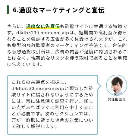
6.過度なマーケティングと宣伝
さらに、
過度な広告宣伝
も詐欺サイトに共通する特徴で
す。d4db5230.monexm.vipは、短期間で高利益が得ら
れることを強調する広告が多く見受けられますが、これ
も典型的な詐欺業者のマーケティング手法です。合法的
な仮想通貨取引所は、広告の内容が過度に誇張されるこ
とはなく、現実的なリスクを伴う取引であることを明確
に伝えています。
これらの共通点を把握し、
d4db5230.monexm.vipと類似した詐
欺サイトに騙されないようにするため
男性相談員
には、常に注意深く調査を行い、怪し
い点があればすぐに利用を中止するこ
とが必要です。次のセクションでは、
万が一詐欺に遭った場合の対策につい
て詳しく解説します。