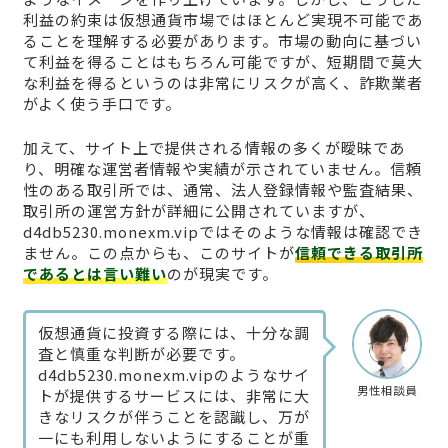
利益の約束は仮想通貨市場ではほとんど実現不可能であ
ることを理解する必要があります。市場の動向に基づい
て利益を得ることはもちろん可能ですが、短期間で莫大
な利益を得るというのは非常にリスクが高く、詐欺業者
がよく使う手口です。
加えて、サイト上で提供される情報の多くが曖昧であ
り、明確な運営者情報や実績が示されていません。信頼
性のある取引所では、通常、法人登録情報や監査結果、
取引所の運営方針が詳細に公開されていますが、
d4db5230.monexm.vipではそのような情報は確認でき
ません。この点からも、このサイトが
信頼できる取引所
であるとは言い難い
のが現実です。
仮想通貨に投資する際には、十分な調
査と慎重な判断が必要です。
d4db5230.monexm.vipのようなサイ
男性相談員
トが提供するサービスには、非常に大
きなリスクが伴うことを認識し、万が
一にも利用しないようにすることが重