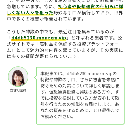
し、その一方で、この市場の急拡大に乗じた詐欺事件も
急増しています。特に、
初心者や仮想通貨の仕組みに詳
しくない人々を狙った
巧妙な手口が横行しており、世界
中で多くの被害が報告されています。
こうした詐欺の中でも、最近注目を集めているのが
「
d4db5230.monexm.vip
」と呼ばれる業者です。公
式サイトでは「高利益を保証する投資プラットフォー
ム」として魅力的な内容を謳っていますが、その実態に
は多くの疑問が寄せられています。
本記事では、d4db5230.monexm.vipの
特徴や詐欺の手口、さらに被害を未然に
防ぐための対策について詳しく解説しま
女性相談員
す。仮想通貨投資に興味のある方や、す
でに投資を検討している方が安心して取
引を行うための知識をお届けします。あ
なたの資産を守るために、ぜひ最後まで
お読みください。