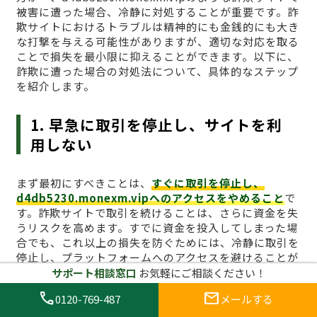
被害に遭った場合、冷静に対処することが重要です。詐
欺サイトにおけるトラブルは精神的にも金銭的にも大き
な打撃を与える可能性がありますが、適切な対応を取る
ことで損失を最小限に抑えることができます。以下に、
詐欺に遭った場合の対処法について、具体的なステップ
を紹介します。
1. 早急に取引を停止し、サイトを利
用しない
まず最初にすべきことは、
すぐに取引を停止し、
d4db5230.monexm.vipへのアクセスをやめること
で
す。詐欺サイトで取引を続けることは、さらに資金を失
うリスクを高めます。すでに資金を投入してしまった場
合でも、これ以上の損失を防ぐためには、冷静に取引を
停止し、プラットフォームへのアクセスを避けることが
最も効果的です。ブラウザのキャッシュをクリアし、関
サポート相談窓口
お気軽にご相談ください！
連するログイン情報も削除しておくとより安全です。
call
mail
0120-769-487
メールする