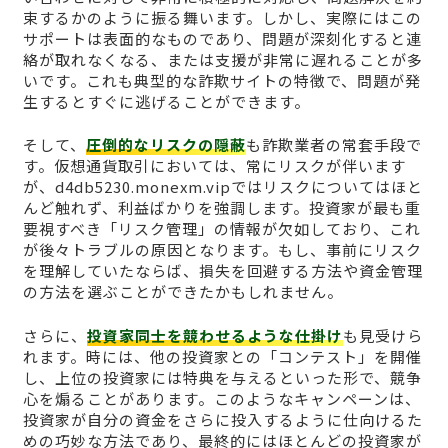
束するかのように振る舞います。しかし、実際にはこの
サポートは表面的なものであり、問題が深刻化すると連
絡が取れなくなる、または支援が非常に遅れることが多
いです。これも典型的な詐欺サイトの特徴で、問題が発
生するとすぐに逃げることができます。
そして、
圧倒的なリスクの隠蔽
も詐欺業者の常套手段で
す。仮想通貨取引においては、常にリスクが伴います
が、d4db5230.monexm.vipではリスクについてはほと
んど触れず、利益ばかりを強調します。投資家が最も重
要視すべき「リスク管理」の情報が欠如しており、これ
が後々トラブルの原因となります。もし、事前にリスク
を理解していたならば、損失を回避する方法や資金管理
の方法を選ぶことができたかもしれません。
さらに、
投資家同士を競わせるような仕掛け
も見受けら
れます。時には、他の投資家との「コンテスト」を開催
し、上位の投資家には特典を与えるといった形で、競争
心を煽ることがあります。このようなキャンペーンは、
投資家が自分の資金をさらに投入するように仕向けるた
めの巧妙な方法であり、最終的にはほとんどの投資家が