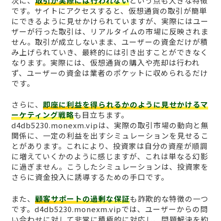
次に、
取引が実際には行われない
という点も大きな特徴
です。サイトにアクセスすると、仮想通貨の取引が簡単
にできるように見せかけられていますが、実際にはユー
ザーが行った取引は、リアルタイムの市場に反映されま
せん。取引が成立しないまま、ユーザーの資金だけが積
み上げられていき、最終的には引き出すことができなく
なります。実際には、仮想通貨の購入や売却は行われ
ず、ユーザーの資金は業者のポケットに収められるだけ
です。
さらに、
即座に利益を得られるかのように見せかけるマ
ーケティング戦略
も目立ちます。
d4db5230.monexm.vipは、実際の取引市場の動向と無
関係に、一定の利益を出すシミュレーションを見せるこ
とがあります。これにより、投資家は自分の資産が順調
に増えていくかのように感じますが、これは単なる幻影
に過ぎません。こうしたシミュレーションは、投資家を
さらに資金投入に誘導するための手口です。
また、
顧客サポートの過剰な保証
も詐欺的な特徴の一つ
です。d4db5230.monexm.vipでは、ユーザーからの問
い合わせに対して非常に積極的に対応し、問題解決を約