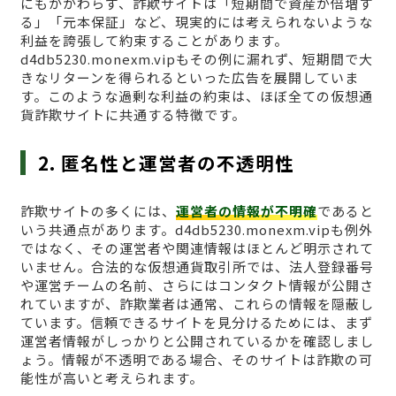
にもかかわらず、詐欺サイトは「短期間で資産が倍増す
る」「元本保証」など、現実的には考えられないような
利益を誇張して約束することがあります。
d4db5230.monexm.vipもその例に漏れず、短期間で大
きなリターンを得られるといった広告を展開していま
す。このような過剰な利益の約束は、ほぼ全ての仮想通
貨詐欺サイトに共通する特徴です。
2. 匿名性と運営者の不透明性
詐欺サイトの多くには、
運営者の情報が不明確
であると
いう共通点があります。d4db5230.monexm.vipも例外
ではなく、その運営者や関連情報はほとんど明示されて
いません。合法的な仮想通貨取引所では、法人登録番号
や運営チームの名前、さらにはコンタクト情報が公開さ
れていますが、詐欺業者は通常、これらの情報を隠蔽し
ています。信頼できるサイトを見分けるためには、まず
運営者情報がしっかりと公開されているかを確認しまし
ょう。情報が不透明である場合、そのサイトは詐欺の可
能性が高いと考えられます。