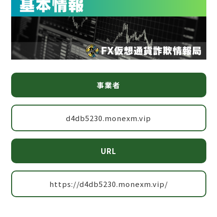
事業者
d4db5230.monexm.vip
URL
https://d4db5230.monexm.vip/