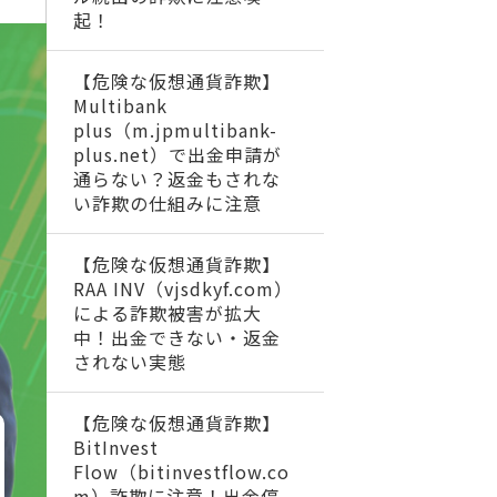
起！
【危険な仮想通貨詐欺】
Multibank
plus（m.jpmultibank-
plus.net）で出金申請が
通らない？返金もされな
い詐欺の仕組みに注意
【危険な仮想通貨詐欺】
RAA INV（vjsdkyf.com）
による詐欺被害が拡大
中！出金できない・返金
されない実態
【危険な仮想通貨詐欺】
BitInvest
Flow（bitinvestflow.co
m）詐欺に注意！出金停