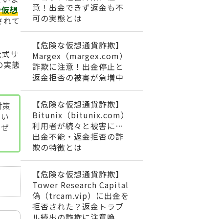
意！出金できず返金も不
や仮想
可の実態とは
されて
【危険な仮想通貨詐欺】
公式サ
Margex（margex.com）
の実態
詐欺に注意！出金停止と
返金拒否の被害が急増中
【危険な仮想通貨詐欺】
対策
Bitunix（bitunix.com）
てい
利用者が続々と被害に…
、ぜ
出金不能・返金拒否の詐
欺の特徴とは
【危険な仮想通貨詐欺】
Tower Research Capital
偽（trcam.vip）に出金を
拒否された？返金トラブ
ル続出の詐欺に注意喚