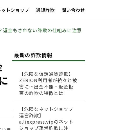
ネットショップ
通販詐欺
問い合わせ
ない？返金もされない詐欺の仕組みに注意
最新の詐欺情報
金
【危険な仮想通貨詐欺】
に
ZERION利用者が続々と被
害に…出金不能・返金拒
否の詐欺の特徴とは
【危険なネットショップ
運営詐欺】
a.liexpress.vipのネット
ショップ運営詐欺に注
ていま