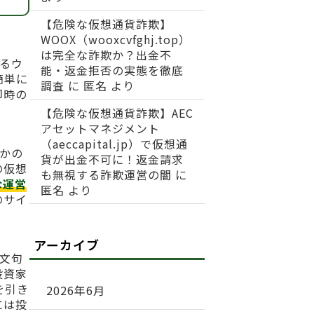
【危険な仮想通貨詐欺】
WOOX（wooxcvfghj.top）
は完全な詐欺か？出金不
するウ
能・返金拒否の実態を徹底
簡単に
調査
に
匿名
より
即時の
【危険な仮想通貨詐欺】AEC
アセットマネジメント
（aeccapital.jp）で仮想通
るかの
貨が出金不可に！返金請求
の仮想
も無視する詐欺運営の闇
に
な運営
匿名
より
のサイ
アーカイブ
伝文句
投資家
を引き
2026年6月
には投