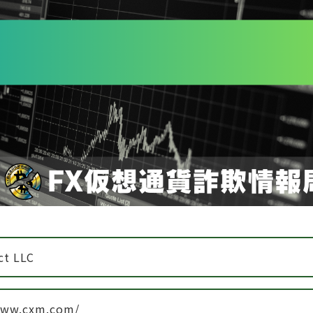
ct LLC
www.cxm.com/