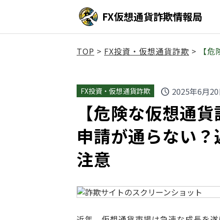
FX仮想通貨詐欺情報局
TOP
>
FX投資・仮想通貨詐欺
>
【危
2025年6月2
FX投資・仮想通貨詐欺
schedule
【危険な仮想通貨詐欺
申請が通らない？
注意
近年、仮想通貨市場は急速な成長を遂