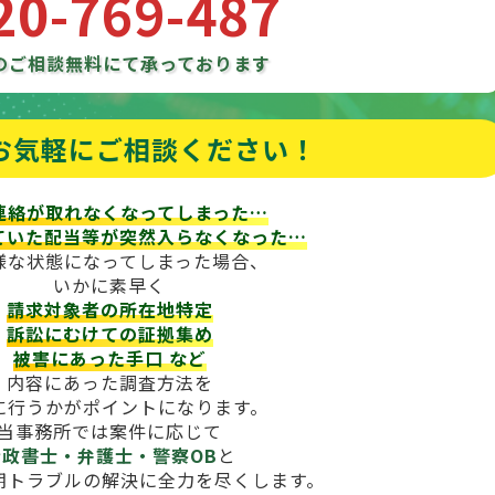
20-769-487
のご相談
無料にて承っております
お気軽にご相談ください！
連絡が取れなくなってしまった…
ていた配当等が
突然入らなくなった…
様な状態になってしまった場合、
いかに素早く
請求対象者の所在地特定
訴訟にむけての証拠集め
被害にあった手口
など
内容にあった調査方法を
に行うかがポイントになります。
当事務所では案件に応じて
行政書士・弁護士・警察OB
と
期トラブルの解決に全力を尽くします。