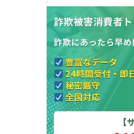
詐欺被害消費者ト
詐欺にあったら
早め
豊富なデータ
24時間受付・即
秘密厳守
全国対応
【