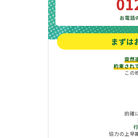
01
お電話
まずは
突然
約束され
この
的確
協力の上早