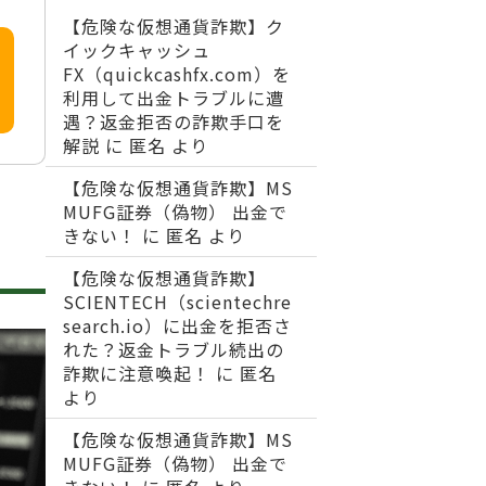
【危険な仮想通貨詐欺】ク
イックキャッシュ
FX（quickcashfx.com）を
利用して出金トラブルに遭
遇？返金拒否の詐欺手口を
解説
に
匿名
より
【危険な仮想通貨詐欺】MS
MUFG証券（偽物） 出金で
きない！
に
匿名
より
【危険な仮想通貨詐欺】
SCIENTECH（scientechre
search.io）に出金を拒否さ
れた？返金トラブル続出の
詐欺に注意喚起！
に
匿名
より
【危険な仮想通貨詐欺】MS
MUFG証券（偽物） 出金で