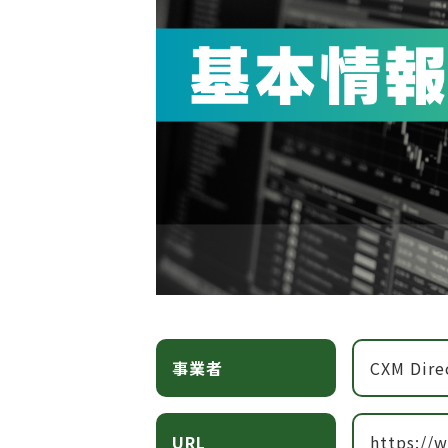
事業者
CXM Dire
URL
https://