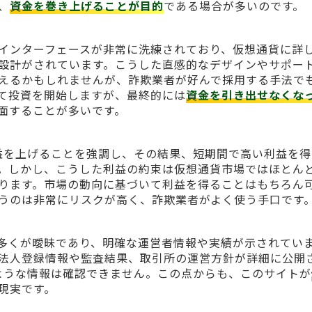
、
資金を巻き上げることが目的
である場合が多いのです。
インターフェースが非常に洗練されており、仮想通貨に詳
設計がされています。こうした直感的なデザインやサポー
えるかもしれませんが、詐欺業者が好んで採用する手法で
て投資を開始しますが、最終的には
資金を引き出せなくな
面することが多いです。
急速に利益を上げることを強調し、その結果、短期間で高い利益を
。しかし、こうした利益の約束は仮想通貨市場ではほとん
ります。市場の動向に基づいて利益を得ることはもちろん
うのは非常にリスクが高く、詐欺業者がよく使う手口です
多くが曖昧であり、明確な運営者情報や実績が示されてい
法人登録情報や監査結果、取引所の運営方針が詳細に公開
ではそのような情報は確認できません。この点からも、このサイトが
現実です。