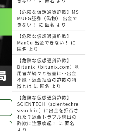
きない！
に
匿名
より
【危険な仮想通貨詐欺】MS
MUFG証券（偽物） 出金で
きない！
に
匿名
より
【危険な仮想通貨詐欺】
ManCu 出金できない！
に
匿名
より
【危険な仮想通貨詐欺】
Bitunix（bitunix.com）利
用者が続々と被害に…出金
不能・返金拒否の詐欺の特
徴とは
に
匿名
より
【危険な仮想通貨詐欺】
SCIENTECH（scientechre
search.io）に出金を拒否さ
れた？返金トラブル続出の
詐欺に注意喚起！
に
匿名
より