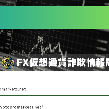
omarkets.net
cryptopromarkets.net/