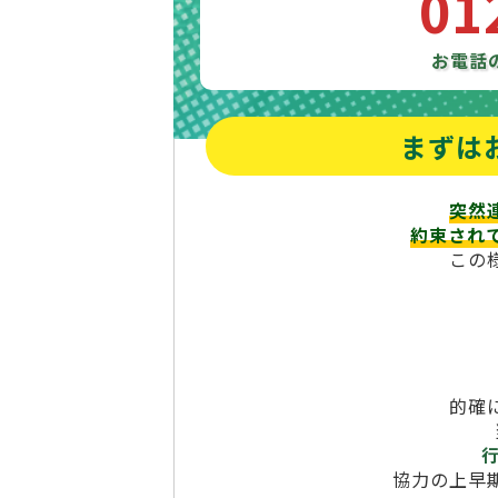
01
お電話
まずは
突然
約束され
この
的確
協力の上早