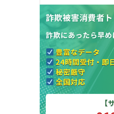
詐欺被害消費者ト
詐欺にあったら
早め
豊富なデータ
24時間受付・即
秘密厳守
全国対応
【