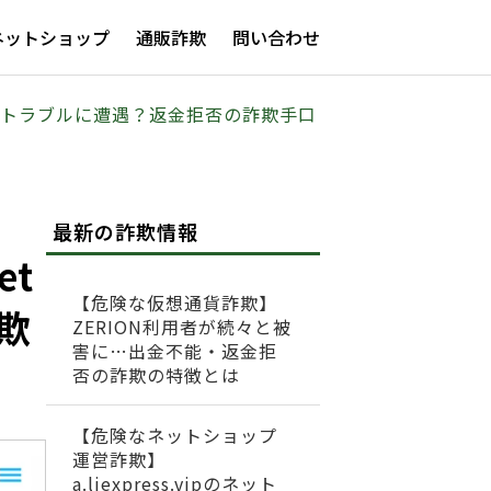
ネットショップ
通販詐欺
問い合わせ
して出金トラブルに遭遇？返金拒否の詐欺手口
最新の詐欺情報
et
【危険な仮想通貨詐欺】
欺
ZERION利用者が続々と被
害に…出金不能・返金拒
否の詐欺の特徴とは
【危険なネットショップ
運営詐欺】
a.liexpress.vipのネット