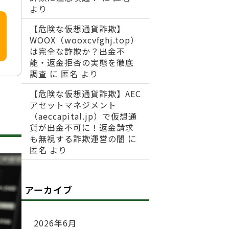
より
【危険な仮想通貨詐欺】
WOOX（wooxcvfghj.top）
は完全な詐欺か？出金不
能・返金拒否の実態を徹底
調査
に
匿名
より
【危険な仮想通貨詐欺】AEC
アセットマネジメント
（aeccapital.jp）で仮想通
貨が出金不可に！返金請求
も無視する詐欺運営の闇
に
匿名
より
アーカイブ
2026年6月