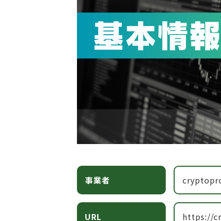
事業者
cryptopr
URL
https://