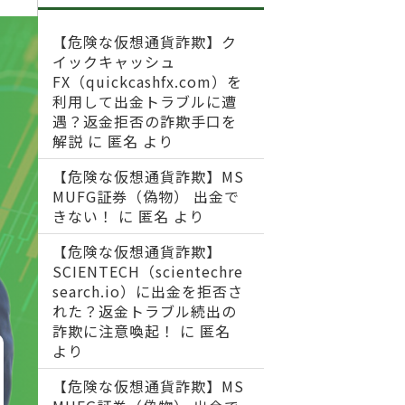
【危険な仮想通貨詐欺】ク
イックキャッシュ
FX（quickcashfx.com）を
利用して出金トラブルに遭
遇？返金拒否の詐欺手口を
解説
に
匿名
より
【危険な仮想通貨詐欺】MS
MUFG証券（偽物） 出金で
きない！
に
匿名
より
【危険な仮想通貨詐欺】
SCIENTECH（scientechre
search.io）に出金を拒否さ
れた？返金トラブル続出の
詐欺に注意喚起！
に
匿名
より
【危険な仮想通貨詐欺】MS