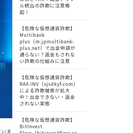
ル続出の詐欺に注意喚
起！
【危険な仮想通貨詐欺】
Multibank
plus（m.jpmultibank-
plus.net）で出金申請が
通らない？返金もされな
い詐欺の仕組みに注意
【危険な仮想通貨詐欺】
RAA INV（vjsdkyf.com）
による詐欺被害が拡大
中！出金できない・返金
されない実態
【危険な仮想通貨詐欺】
BitInvest
ていま
Flow（bitinvestflow.co