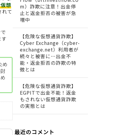
や仮想
m）詐欺に注意！出金停
されて
止と返金拒否の被害が急
増中
者で
【危険な仮想通貨詐欺】
ます
Cyber Exchange（cyber-
exchange.net）利用者が
続々と被害に…出金不
能・返金拒否の詐欺の特
ため
徴とは
検討
ため
【危険な仮想通貨詐欺】
EGPITで出金不能！返金
もされない仮想通貨詐欺
の実態とは
最近のコメント