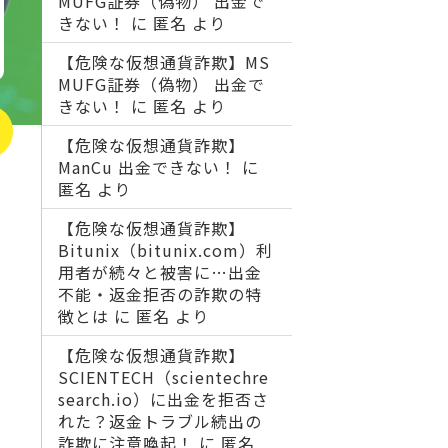
MUFG証券（偽物） 出金で
きない！
に
匿名
より
【危険な仮想通貨詐欺】MS
MUFG証券（偽物） 出金で
きない！
に
匿名
より
【危険な仮想通貨詐欺】
ManCu 出金できない！
に
匿名
より
【危険な仮想通貨詐欺】
Bitunix（bitunix.com）利
用者が続々と被害に…出金
不能・返金拒否の詐欺の特
徴とは
に
匿名
より
【危険な仮想通貨詐欺】
SCIENTECH（scientechre
search.io）に出金を拒否さ
れた？返金トラブル続出の
詐欺に注意喚起！
に
匿名