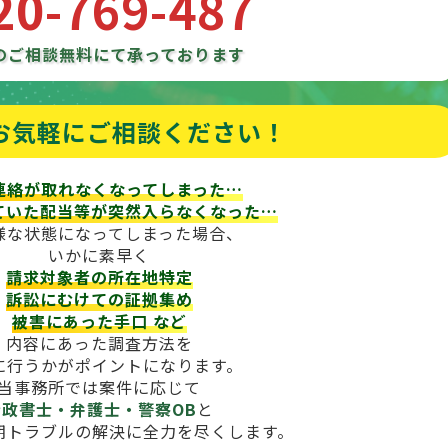
20-769-487
のご相談
無料にて承っております
お気軽にご相談ください！
連絡が取れなくなってしまった…
ていた配当等が
突然入らなくなった…
様な状態になってしまった場合、
いかに素早く
請求対象者の所在地特定
訴訟にむけての証拠集め
被害にあった手口
など
内容にあった調査方法を
に行うかがポイントになります。
当事務所では案件に応じて
行政書士・弁護士・警察OB
と
期トラブルの解決に全力を尽くします。