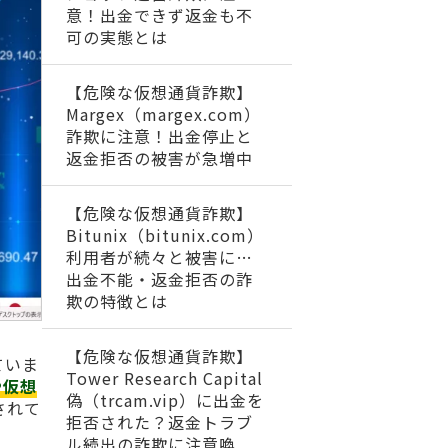
意！出金できず返金も不
可の実態とは
【危険な仮想通貨詐欺】
Margex（margex.com）
詐欺に注意！出金停止と
返金拒否の被害が急増中
【危険な仮想通貨詐欺】
Bitunix（bitunix.com）
利用者が続々と被害に…
出金不能・返金拒否の詐
欺の特徴とは
【危険な仮想通貨詐欺】
ていま
Tower Research Capital
や仮想
偽（trcam.vip）に出金を
されて
拒否された？返金トラブ
ル続出の詐欺に注意喚