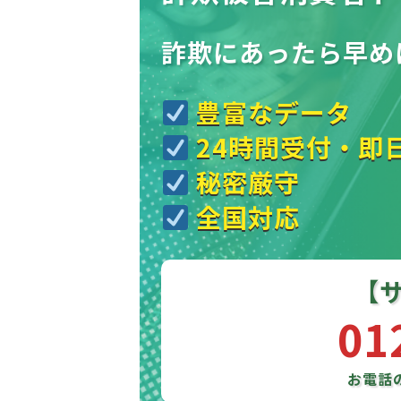
詐欺にあったら
早め
豊富なデータ
24時間受付・即
秘密厳守
全国対応
【
01
お電話