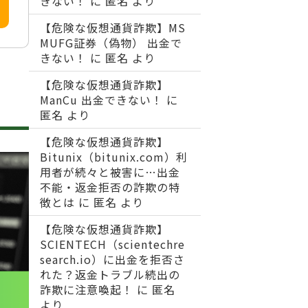
きない！
に
匿名
より
【危険な仮想通貨詐欺】MS
MUFG証券（偽物） 出金で
きない！
に
匿名
より
【危険な仮想通貨詐欺】
ManCu 出金できない！
に
匿名
より
【危険な仮想通貨詐欺】
Bitunix（bitunix.com）利
用者が続々と被害に…出金
不能・返金拒否の詐欺の特
徴とは
に
匿名
より
【危険な仮想通貨詐欺】
SCIENTECH（scientechre
search.io）に出金を拒否さ
れた？返金トラブル続出の
詐欺に注意喚起！
に
匿名
より