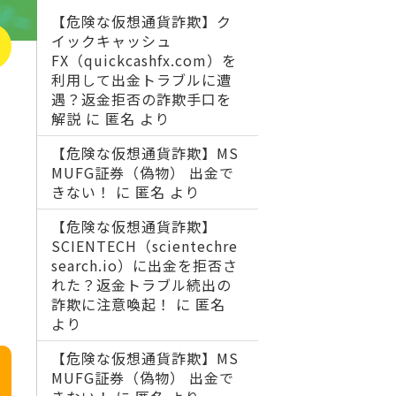
【危険な仮想通貨詐欺】ク
イックキャッシュ
FX（quickcashfx.com）を
利用して出金トラブルに遭
遇？返金拒否の詐欺手口を
解説
に
匿名
より
【危険な仮想通貨詐欺】MS
MUFG証券（偽物） 出金で
きない！
に
匿名
より
【危険な仮想通貨詐欺】
SCIENTECH（scientechre
search.io）に出金を拒否さ
れた？返金トラブル続出の
詐欺に注意喚起！
に
匿名
より
【危険な仮想通貨詐欺】MS
MUFG証券（偽物） 出金で