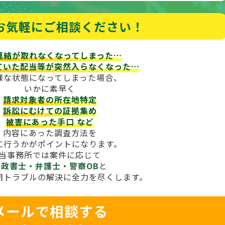
お気軽にご相談ください！
連絡が取れなくなってしまった…
ていた配当等が
突然入らなくなった…
様な状態になってしまった場合、
いかに素早く
請求対象者の所在地特定
訴訟にむけての証拠集め
被害にあった手口
など
内容にあった調査方法を
に行うかがポイントになります。
当事務所では案件に応じて
行政書士・弁護士・警察OB
と
期トラブルの解決に全力を尽くします。
メールで相談する