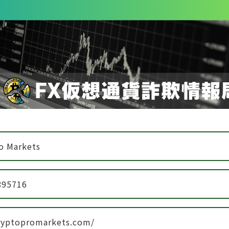
o Markets
895716
cryptopromarkets.com/