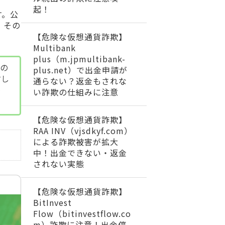
起！
す。公
、その
【危険な仮想通貨詐欺】
Multibank
plus（m.jpmultibank-
めの
plus.net）で出金申請が
討し
通らない？返金もされな
め
い詐欺の仕組みに注意
【危険な仮想通貨詐欺】
RAA INV（vjsdkyf.com）
による詐欺被害が拡大
中！出金できない・返金
されない実態
【危険な仮想通貨詐欺】
BitInvest
Flow（bitinvestflow.co
m）詐欺に注意！出金停