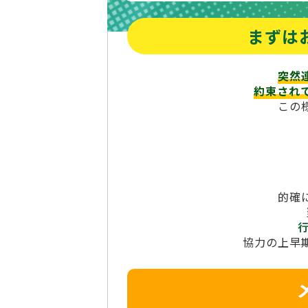
まずは
突然
約束され
この
的確
協力の上早