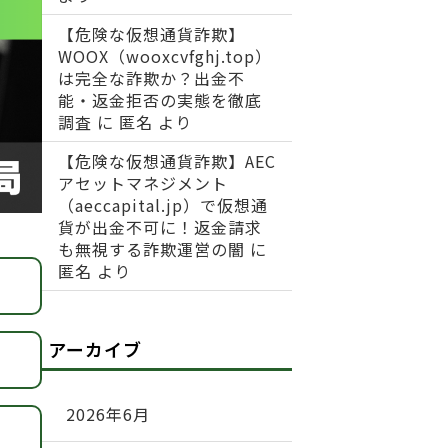
【危険な仮想通貨詐欺】
WOOX（wooxcvfghj.top）
は完全な詐欺か？出金不
能・返金拒否の実態を徹底
調査
に
匿名
より
【危険な仮想通貨詐欺】AEC
アセットマネジメント
（aeccapital.jp）で仮想通
貨が出金不可に！返金請求
も無視する詐欺運営の闇
に
匿名
より
アーカイブ
2026年6月