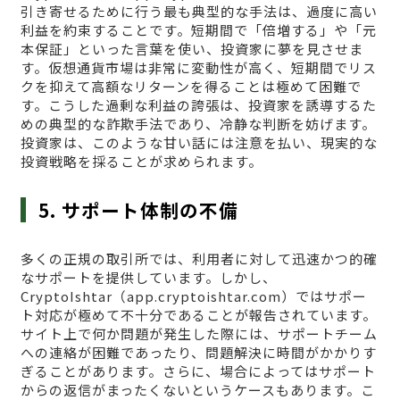
引き寄せるために行う最も典型的な手法は、過度に高い
利益を約束することです。短期間で「倍増する」や「元
本保証」といった言葉を使い、投資家に夢を見させま
す。仮想通貨市場は非常に変動性が高く、短期間でリス
クを抑えて高額なリターンを得ることは極めて困難で
す。こうした過剰な利益の誇張は、投資家を誘導するた
めの典型的な詐欺手法であり、冷静な判断を妨げます。
投資家は、このような甘い話には注意を払い、現実的な
投資戦略を採ることが求められます。
5. サポート体制の不備
多くの正規の取引所では、利用者に対して迅速かつ的確
なサポートを提供しています。しかし、
CryptoIshtar（app.cryptoishtar.com）ではサポー
ト対応が極めて不十分であることが報告されています。
サイト上で何か問題が発生した際には、サポートチーム
への連絡が困難であったり、問題解決に時間がかかりす
ぎることがあります。さらに、場合によってはサポート
からの返信がまったくないというケースもあります。こ