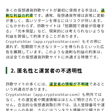
多くの仮想通貨詐欺サイトが最初に使用する手法は、
過
剰な利益の約束
です。通常、仮想通貨市場は非常に変動
が激しく、高いリターンを得るにはリスクが伴います。
にもかかわらず、詐欺サイトは「短期間で資産が倍増す
る」「元本保証」など、現実的には考えられないような
利益を誇張して約束することがあります。
CryptoIshtar（app.cryptoishtar.com）もその例に
漏れず、短期間で大きなリターンを得られるといった広
告を展開しています。このような過剰な利益の約束は、
ほぼ全ての仮想通貨詐欺サイトに共通する特徴です。
2. 匿名性と運営者の不透明性
詐欺サイトの多くには、
運営者の情報が不明確
であると
いう共通点があります。
CryptoIshtar（app.cryptoishtar.com）も例外では
なく、その運営者や関連情報はほとんど明示されていま
せん。合法的な仮想通貨取引所では、法人登録番号や運
営チームの名前、さらにはコンタクト情報が公開されて