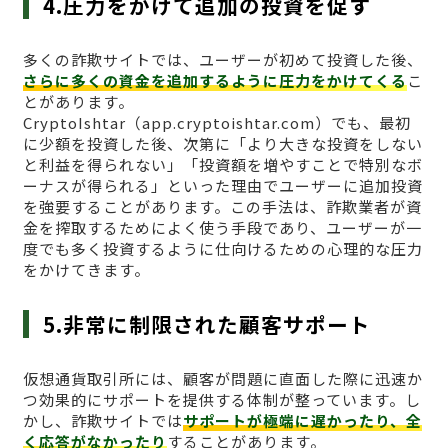
4.圧力をかけて追加の投資を促す
多くの詐欺サイトでは、ユーザーが初めて投資した後、
さらに多くの資金を追加するように圧力をかけてくる
こ
とがあります。
CryptoIshtar（app.cryptoishtar.com）でも、最初
に少額を投資した後、次第に「より大きな投資をしない
と利益を得られない」「投資額を増やすことで特別なボ
ーナスが得られる」といった理由でユーザーに追加投資
を強要することがあります。この手法は、詐欺業者が資
金を搾取するためによく使う手段であり、ユーザーが一
度でも多く投資するように仕向けるための心理的な圧力
をかけてきます。
5.非常に制限された顧客サポート
仮想通貨取引所には、顧客が問題に直面した際に迅速か
つ効果的にサポートを提供する体制が整っています。し
かし、詐欺サイトでは
サポートが極端に遅かったり、全
く応答がなかったり
することがあります。