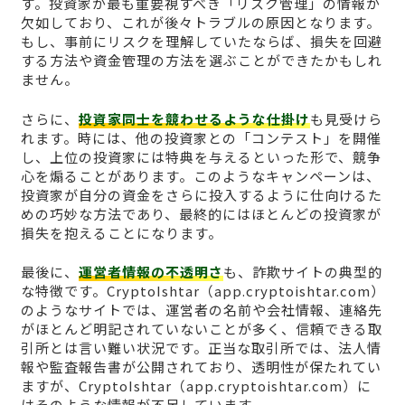
す。投資家が最も重要視すべき「リスク管理」の情報が
欠如しており、これが後々トラブルの原因となります。
もし、事前にリスクを理解していたならば、損失を回避
する方法や資金管理の方法を選ぶことができたかもしれ
ません。
さらに、
投資家同士を競わせるような仕掛け
も見受けら
れます。時には、他の投資家との「コンテスト」を開催
し、上位の投資家には特典を与えるといった形で、競争
心を煽ることがあります。このようなキャンペーンは、
投資家が自分の資金をさらに投入するように仕向けるた
めの巧妙な方法であり、最終的にはほとんどの投資家が
損失を抱えることになります。
最後に、
運営者情報の不透明さ
も、詐欺サイトの典型的
な特徴です。CryptoIshtar（app.cryptoishtar.com）
のようなサイトでは、運営者の名前や会社情報、連絡先
がほとんど明記されていないことが多く、信頼できる取
引所とは言い難い状況です。正当な取引所では、法人情
報や監査報告書が公開されており、透明性が保たれてい
ますが、CryptoIshtar（app.cryptoishtar.com）に
はそのような情報が不足しています。