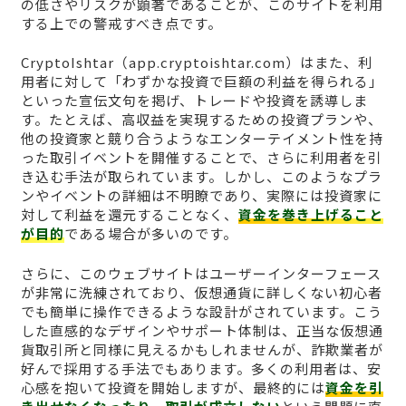
の低さやリスクが顕著であることが、このサイトを利用
する上での警戒すべき点です。
CryptoIshtar（app.cryptoishtar.com）はまた、利
用者に対して「わずかな投資で巨額の利益を得られる」
といった宣伝文句を掲げ、トレードや投資を誘導しま
す。たとえば、高収益を実現するための投資プランや、
他の投資家と競り合うようなエンターテイメント性を持
った取引イベントを開催することで、さらに利用者を引
き込む手法が取られています。しかし、このようなプラ
ンやイベントの詳細は不明瞭であり、実際には投資家に
対して利益を還元することなく、
資金を巻き上げること
が目的
である場合が多いのです。
さらに、このウェブサイトはユーザーインターフェース
が非常に洗練されており、仮想通貨に詳しくない初心者
でも簡単に操作できるような設計がされています。こう
した直感的なデザインやサポート体制は、正当な仮想通
貨取引所と同様に見えるかもしれませんが、詐欺業者が
好んで採用する手法でもあります。多くの利用者は、安
心感を抱いて投資を開始しますが、最終的には
資金を引