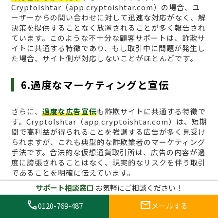
CryptoIshtar（app.cryptoishtar.com）の場合、ユ
ーザーからの問い合わせに対して迅速な対応がなく、解
決策を提供することなく放置されることが多く報告され
ています。このような不十分な顧客サポートは、詐欺サ
イトに共通する特徴であり、もし取引中に問題が発生し
た場合、サイト側が対応しないことがほとんどです。
6.過度なマーケティングと宣伝
さらに、
過度な広告宣伝
も詐欺サイトに共通する特徴で
す。CryptoIshtar（app.cryptoishtar.com）は、短期
間で高利益が得られることを強調する広告が多く見受け
られますが、これも典型的な詐欺業者のマーケティング
手法です。合法的な仮想通貨取引所は、広告の内容が過
度に誇張されることはなく、現実的なリスクを伴う取引
であることを明確に伝えています。
サポート相談窓口
お気軽にご相談ください！
これらの共通点を把握し、
call
mail
0120-769-487
メールする
CryptoIshtar（app.cryptoishtar.c