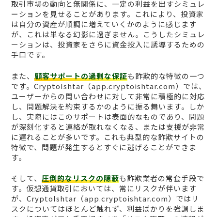
取引市場の動向と無関係に、一定の利益を出すシミュレ
ーションを見せることがあります。これにより、投資家
は自分の資産が順調に増えていくかのように感じます
が、これは単なる幻影に過ぎません。こうしたシミュレ
ーションは、投資家をさらに資金投入に誘導するための
手口です。
また、
顧客サポートの過剰な保証
も詐欺的な特徴の一つ
です。CryptoIshtar（app.cryptoishtar.com）では、
ユーザーからの問い合わせに対して非常に積極的に対応
し、問題解決を約束するかのように振る舞います。しか
し、実際にはこのサポートは表面的なものであり、問題
が深刻化すると連絡が取れなくなる、または支援が非常
に遅れることが多いです。これも典型的な詐欺サイトの
特徴で、問題が発生するとすぐに逃げることができま
す。
そして、
圧倒的なリスクの隠蔽
も詐欺業者の常套手段で
す。仮想通貨取引においては、常にリスクが伴います
が、CryptoIshtar（app.cryptoishtar.com）ではリ
スクについてはほとんど触れず、利益ばかりを強調しま