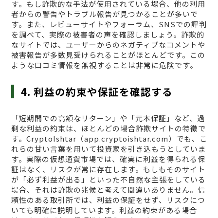
す。もし詐欺的な手法が使用されている場合、他の利用
者からの警告やトラブル報告が見つかることが多いで
す。また、レビューサイトやフォーラム、SNSでの評判
を調べて、実際の被害者の声を確認しましょう。詐欺的
なサイトでは、ユーザーからのネガティブなコメントや
被害報告が多数見受けられることがほとんどです。この
ような口コミ情報を無視することは非常に危険です。
4. 利益の約束や保証を確認する
「短期間での高額なリターン」や「元本保証」など、過
剰な利益の約束は、ほとんどの場合詐欺サイトの特徴で
す。CryptoIshtar（app.cryptoishtar.com）でも、こ
れらの甘い言葉を用いて投資家を引き込もうとしていま
す。実際の仮想通貨市場では、確実に利益を得られる保
証はなく、リスクが常に存在します。もしもそのサイト
が「必ず利益が出る」といった不自然な主張をしている
場合、それは詐欺の兆候と考えて間違いありません。信
頼性のある取引所では、利益の保証をせず、リスクにつ
いても明確に説明しています。利益の約束がある場合