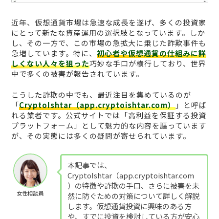
近年、仮想通貨市場は急速な成長を遂げ、多くの投資家
にとって新たな資産運用の選択肢となっています。しか
し、その一方で、この市場の急拡大に乗じた詐欺事件も
急増しています。特に、
初心者や仮想通貨の仕組みに詳
しくない人々を狙った
巧妙な手口が横行しており、世界
中で多くの被害が報告されています。
こうした詐欺の中でも、最近注目を集めているのが
「
CryptoIshtar（app.cryptoishtar.com）
」と呼ば
れる業者です。公式サイトでは「高利益を保証する投資
プラットフォーム」として魅力的な内容を謳っています
が、その実態には多くの疑問が寄せられています。
本記事では、
CryptoIshtar（app.cryptoishtar.com
）の特徴や詐欺の手口、さらに被害を未
女性相談員
然に防ぐための対策について詳しく解説
します。仮想通貨投資に興味のある方
や、すでに投資を検討している方が安心