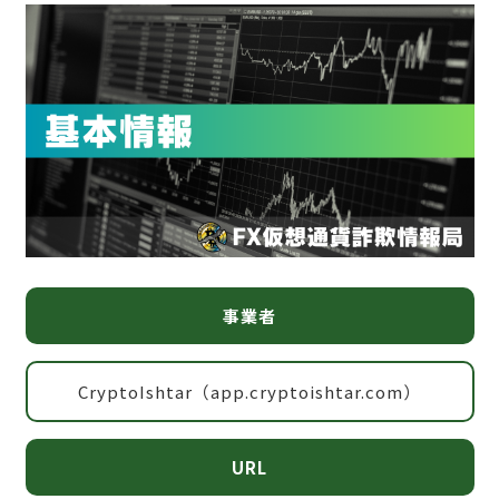
事業者
CryptoIshtar（app.cryptoishtar.com）
URL