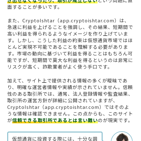
き出せなくなったり、取引が成立しない
という問題に直
面することが多いです。
また、CryptoIshtar（app.cryptoishtar.com）は、
急速に利益を上げることを強調し、その結果、短期間で
高い利益を得られるようなイメージを作り上げていま
す。しかし、こうした利益の約束は仮想通貨市場ではほ
とんど実現不可能であることを理解する必要がありま
す。市場の動向に基づいて利益を得ることはもちろん可
能ですが、短期間で莫大な利益を得るというのは非常に
リスクが高く、詐欺業者がよく使う手口です。
加えて、サイト上で提供される情報の多くが曖昧であ
り、明確な運営者情報や実績が示されていません。信頼
性のある取引所では、通常、法人登録情報や監査結果、
取引所の運営方針が詳細に公開されていますが、
CryptoIshtar（app.cryptoishtar.com）ではそのよ
うな情報は確認できません。この点からも、このサイト
が
信頼できる取引所であるとは言い難い
のが現実です。
仮想通貨に投資する際には、十分な調