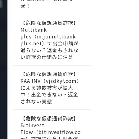
起！
【危険な仮想通貨詐欺】
Multibank
plus（m.jpmultibank-
plus.net）で出金申請が
通らない？返金もされな
い詐欺の仕組みに注意
【危険な仮想通貨詐欺】
RAA INV（vjsdkyf.com）
による詐欺被害が拡大
中！出金できない・返金
されない実態
【危険な仮想通貨詐欺】
BitInvest
Flow（bitinvestflow.co
m）詐欺に注意！出金停