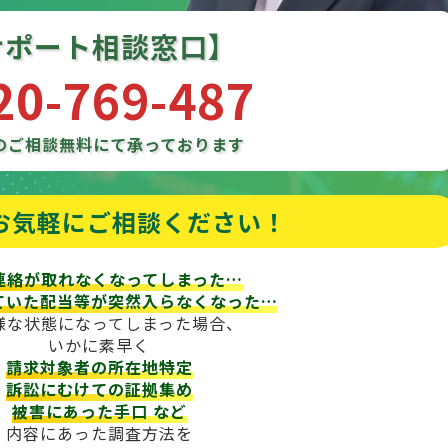
サポート相談窓口】
20-769-487
のご相談
無料にて承っております
お気軽にご相談ください！
連絡が取れなくなってしまった…
ていた配当等が
突然入らなくなった…
様な状態になってしまった場合、
いかに素早く
請求対象者の所在地特定
訴訟にむけての証拠集め
被害にあった手口
など
内容にあった調査方法を