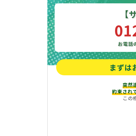
【
01
お電話
まずは
突然
約束され
この