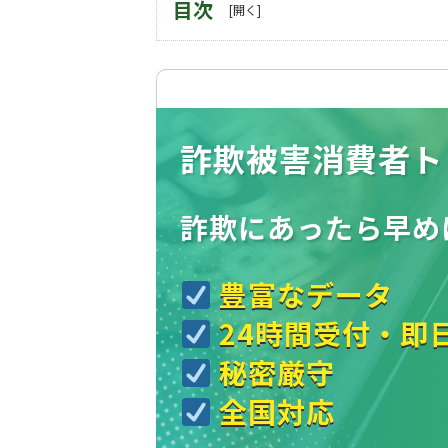
目次
詐欺被害消費者ト
詐欺にあったら
早め
豊富なデータ
24時間受付・即
秘密厳守
全国対応