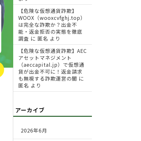
【危険な仮想通貨詐欺】
WOOX（wooxcvfghj.top）
は完全な詐欺か？出金不
能・返金拒否の実態を徹底
調査
に
匿名
より
【危険な仮想通貨詐欺】AEC
アセットマネジメント
（aeccapital.jp）で仮想通
貨が出金不可に！返金請求
も無視する詐欺運営の闇
に
匿名
より
アーカイブ
2026年6月