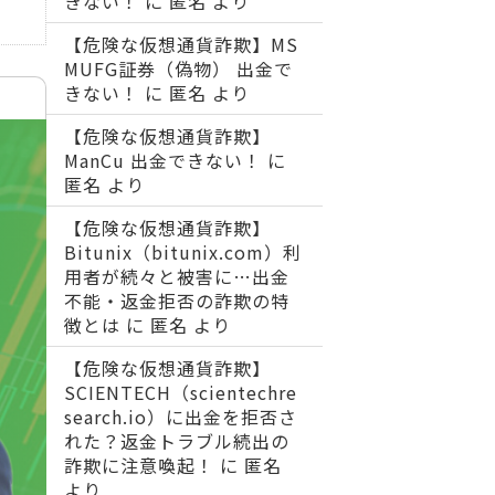
きない！
に
匿名
より
【危険な仮想通貨詐欺】MS
MUFG証券（偽物） 出金で
きない！
に
匿名
より
【危険な仮想通貨詐欺】
ManCu 出金できない！
に
匿名
より
【危険な仮想通貨詐欺】
Bitunix（bitunix.com）利
用者が続々と被害に…出金
不能・返金拒否の詐欺の特
徴とは
に
匿名
より
【危険な仮想通貨詐欺】
SCIENTECH（scientechre
search.io）に出金を拒否さ
れた？返金トラブル続出の
詐欺に注意喚起！
に
匿名
より