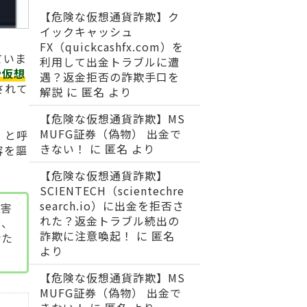
【危険な仮想通貨詐欺】ク
イックキャッシュ
FX（quickcashfx.com）を
ていま
利用して出金トラブルに遭
や仮想
遇？返金拒否の詐欺手口を
されて
解説
に
匿名
より
【危険な仮想通貨詐欺】MS
MUFG証券（偽物） 出金で
」と呼
きない！
に
匿名
より
容を謳
【危険な仮想通貨詐欺】
SCIENTECH（scientechre
search.io）に出金を拒否さ
被害
れた？返金トラブル続出の
や、
詐欺に注意喚起！
に
匿名
なた
より
【危険な仮想通貨詐欺】MS
MUFG証券（偽物） 出金で