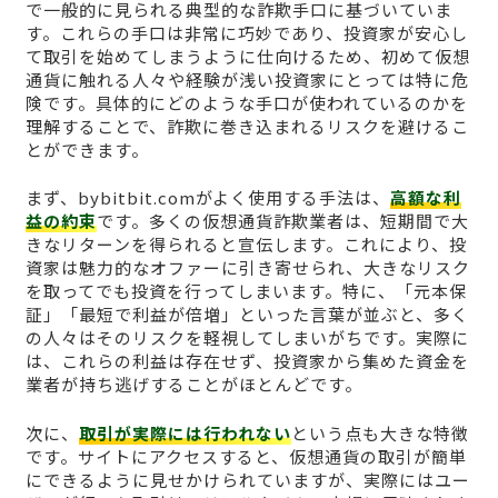
で一般的に見られる典型的な詐欺手口に基づいていま
す。これらの手口は非常に巧妙であり、投資家が安心し
て取引を始めてしまうように仕向けるため、初めて仮想
通貨に触れる人々や経験が浅い投資家にとっては特に危
険です。具体的にどのような手口が使われているのかを
理解することで、詐欺に巻き込まれるリスクを避けるこ
とができます。
まず、bybitbit.comがよく使用する手法は、
高額な利
益の約束
です。多くの仮想通貨詐欺業者は、短期間で大
きなリターンを得られると宣伝します。これにより、投
資家は魅力的なオファーに引き寄せられ、大きなリスク
を取ってでも投資を行ってしまいます。特に、「元本保
証」「最短で利益が倍増」といった言葉が並ぶと、多く
の人々はそのリスクを軽視してしまいがちです。実際に
は、これらの利益は存在せず、投資家から集めた資金を
業者が持ち逃げすることがほとんどです。
次に、
取引が実際には行われない
という点も大きな特徴
です。サイトにアクセスすると、仮想通貨の取引が簡単
にできるように見せかけられていますが、実際にはユー