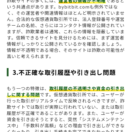
詐欺サイトの多くには、
運営者の情報が不明確
であると
いう共通点があります。bybitbit.comも例外ではな
く、その運営者や関連情報はほとんど明示されていませ
ん。合法的な仮想通貨取引所では、法人登録番号や運営
チームの名前、さらにはコンタクト情報が公開されてい
ますが、詐欺業者は通常、これらの情報を隠蔽していま
す。信頼できるサイトを見分けるためには、まず運営者
情報がしっかりと公開されているかを確認しましょう。
情報が不透明である場合、そのサイトは詐欺の可能性が
高いと考えられます。
3.不正確な取引履歴や引き出し問題
もう一つの特徴は、
取引履歴の不透明さや資金の引き出
しに関する問題
です。仮想通貨取引所では、ユーザーが
行った取引がリアルタイムで反映されるべきですが、詐
欺サイトでは取引が実際に行われていない、または取引
履歴が不正確であることがあります。また、ユーザーが
資金を引き出そうとすると、突然「システムメンテナン
ス中」「手数料が高額」などの理由で引き出しができな
くなったり、引き出し手続きを完了できなかったりする