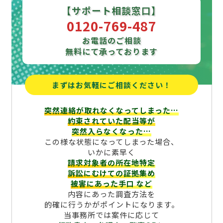
【サポート相談窓口】
0120-769-487
お電話のご相談
無料にて承っております
まずはお気軽にご相談ください！
突然連絡が取れなくなってしまった…
約束されていた配当等が
突然入らなくなった…
この様な状態になってしまった場合、
いかに素早く
請求対象者の所在地特定
訴訟にむけての証拠集め
被害にあった手口
など
内容にあった調査方法を
的確に行うかがポイントになります。
当事務所では案件に応じて