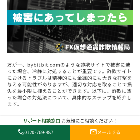
万が一、bybitbit.comのような詐欺サイトで被害に遭
った場合、冷静に対処することが重要です。詐欺サイト
におけるトラブルは精神的にも金銭的にも大きな打撃を
与える可能性がありますが、適切な対応を取ることで損
失を最小限に抑えることができます。以下に、詐欺に遭
った場合の対処法について、具体的なステップを紹介し
ます。
1. 早急に取引を停止し、サイトを利
サポート相談窓口
お気軽にご相談ください！
用しない
call
mail
0120-769-487
メールする