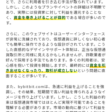
とで、さらに利用者を引き込む手法が取られています。
しかし、このようなプランやイベントの詳細は不明瞭で
あり、実際には投資家に対して利益を還元することな
く、
資金を巻き上げることが目的
である場合が多いので
す。
さらに、このウェブサイトはユーザーインターフェース
が非常に洗練されており、仮想通貨に詳しくない初心者
でも簡単に操作できるような設計がされています。こう
した直感的なデザインやサポート体制は、正当な仮想通
貨取引所と同様に見えるかもしれませんが、詐欺業者が
好んで採用する手法でもあります。多くの利用者は、安
心感を抱いて投資を開始しますが、最終的には
資金を引
き出せなくなったり、取引が成立しない
という問題に直
面することが多いです。
また、bybitbit.comは、急速に利益を上げることを強
調し、その結果、短期間で高い利益を得られるようなイ
メージを作り上げています。しかし、こうした利益の約
束は仮想通貨市場ではほとんど実現不可能であることを
理解する必要があります。市場の動向に基づいて利益を