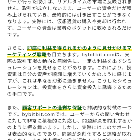
ザーが行った取引は、リアルタイムの市場に反映されま
せん。取引が成立しないまま、ユーザーの資金だけが積
み上げられていき、最終的には引き出すことができなく
なります。実際には、仮想通貨の購入や売却は行われ
ず、ユーザーの資金は業者のポケットに収められるだけ
です。
さらに、
即座に利益を得られるかのように見せかけるマ
ーケティング戦略
も目立ちます。bybitbit.comは、実
際の取引市場の動向と無関係に、一定の利益を出すシミ
ュレーションを見せることがあります。これにより、投
資家は自分の資産が順調に増えていくかのように感じま
すが、これは単なる幻影に過ぎません。こうしたシミュ
レーションは、投資家をさらに資金投入に誘導するため
の手口です。
また、
顧客サポートの過剰な保証
も詐欺的な特徴の一つ
です。bybitbit.comでは、ユーザーからの問い合わせ
に対して非常に積極的に対応し、問題解決を約束するか
のように振る舞います。しかし、実際にはこのサポート
は表面的なものであり、問題が深刻化すると連絡が取れ