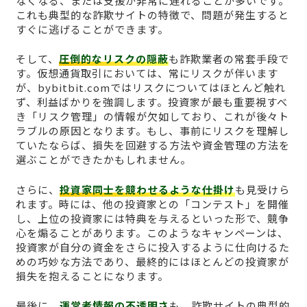
なくなる、または支援が非常に遅れることが多いです。
これも典型的な詐欺サイトの特徴で、問題が発生すると
すぐに逃げることができます。
そして、
圧倒的なリスクの隠蔽
も詐欺業者の常套手段で
す。仮想通貨取引においては、常にリスクが伴います
が、bybitbit.comではリスクについてはほとんど触れ
ず、利益ばかりを強調します。投資家が最も重要視すべ
き「リスク管理」の情報が欠如しており、これが後々ト
ラブルの原因となります。もし、事前にリスクを理解し
ていたならば、損失を回避する方法や資金管理の方法を
選ぶことができたかもしれません。
さらに、
投資家同士を競わせるような仕掛け
も見受けら
れます。時には、他の投資家との「コンテスト」を開催
し、上位の投資家には特典を与えるといった形で、競争
心を煽ることがあります。このようなキャンペーンは、
投資家が自分の資金をさらに投入するように仕向けるた
めの巧妙な方法であり、最終的にはほとんどの投資家が
損失を抱えることになります。
最後に、
運営者情報の不透明さ
も、詐欺サイトの典型的