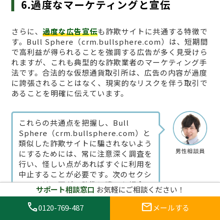
6.過度なマーケティングと宣伝
さらに、
過度な広告宣伝
も詐欺サイトに共通する特徴で
す。Bull Sphere（crm.bullsphere.com）は、短期間
で高利益が得られることを強調する広告が多く見受けら
れますが、これも典型的な詐欺業者のマーケティング手
法です。合法的な仮想通貨取引所は、広告の内容が過度
に誇張されることはなく、現実的なリスクを伴う取引で
あることを明確に伝えています。
これらの共通点を把握し、Bull
Sphere（crm.bullsphere.com）と
類似した詐欺サイトに騙されないよう
男性相談員
にするためには、常に注意深く調査を
行い、怪しい点があればすぐに利用を
中止することが必要です。次のセクシ
ョンでは、万が一詐欺に遭った場合の
サポート相談窓口
お気軽にご相談ください！
対策について詳しく解説します。
call
mail
0120-769-487
メールする