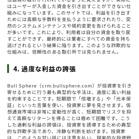
はユーザーが入金した資金を引き出すことができない仕
組みになっています。このサイトでは、利益を引き出す
ためには高額な手数料を支払うように要求されたり、突
然のシステムメンテナンスや規約変更を告げられること
が多いです。これにより、利用者は自分の資金を取り戻
すことができず、最終的には業者にすべての資金を持ち
逃げされるという結果に陥ります。このような詐欺的な
仕組みは、信頼性のある取引所では見られません。
4. 過度な利益の誇張
Bull Sphere（crm.bullsphere.com）が投資家を引き
寄せるために行う最も典型的な手法は、過度に高い利益
を約束することです。短期間で「倍増する」や「元本保
証」といった言葉を使い、投資家に夢を見させます。仮
想通貨市場は非常に変動性が高く、短期間でリスクを抑
えて高額なリターンを得ることは極めて困難です。こう
した過剰な利益の誇張は、投資家を誘導するための典型
的な詐欺手法であり、冷静な判断を妨げます。投資家
は、このような甘い話には注意を払い、現実的な投資戦