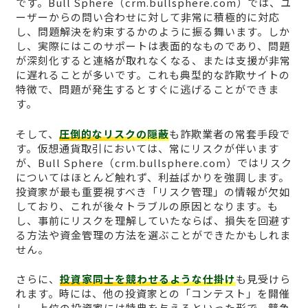
です。Bull Sphere（crm.bullsphere.com）では、ユ
ーザーからの問い合わせに対して非常に積極的に対応
し、問題解決を約束するかのように振る舞います。しか
し、実際にはこのサポートは表面的なものであり、問題
が深刻化すると連絡が取れなくなる、または支援が非常
に遅れることが多いです。これも典型的な詐欺サイトの
特徴で、問題が発生するとすぐに逃げることができま
す。
そして、
圧倒的なリスクの隠蔽
も詐欺業者の常套手段で
す。仮想通貨取引においては、常にリスクが伴います
が、Bull Sphere（crm.bullsphere.com）ではリスク
についてはほとんど触れず、利益ばかりを強調します。
投資家が最も重要視すべき「リスク管理」の情報が欠如
しており、これが後々トラブルの原因となります。も
し、事前にリスクを理解していたならば、損失を回避す
る方法や資金管理の方法を選ぶことができたかもしれま
せん。
さらに、
投資家同士を競わせるような仕掛け
も見受けら
れます。時には、他の投資家との「コンテスト」を開催
し、上位の投資家には特典を与えるといった形で、競争