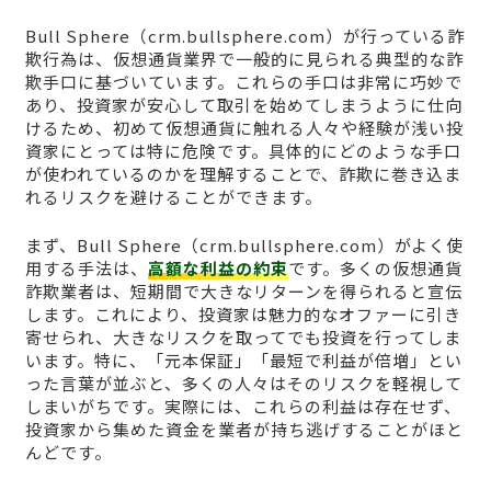
Bull Sphere（crm.bullsphere.com）が行っている詐
欺行為は、仮想通貨業界で一般的に見られる典型的な詐
欺手口に基づいています。これらの手口は非常に巧妙で
あり、投資家が安心して取引を始めてしまうように仕向
けるため、初めて仮想通貨に触れる人々や経験が浅い投
資家にとっては特に危険です。具体的にどのような手口
が使われているのかを理解することで、詐欺に巻き込ま
れるリスクを避けることができます。
まず、Bull Sphere（crm.bullsphere.com）がよく使
用する手法は、
高額な利益の約束
です。多くの仮想通貨
詐欺業者は、短期間で大きなリターンを得られると宣伝
します。これにより、投資家は魅力的なオファーに引き
寄せられ、大きなリスクを取ってでも投資を行ってしま
います。特に、「元本保証」「最短で利益が倍増」とい
った言葉が並ぶと、多くの人々はそのリスクを軽視して
しまいがちです。実際には、これらの利益は存在せず、
投資家から集めた資金を業者が持ち逃げすることがほと
んどです。