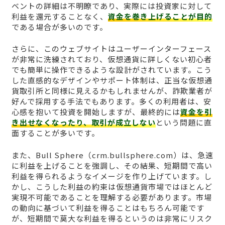
ベントの詳細は不明瞭であり、実際には投資家に対して
利益を還元することなく、
資金を巻き上げることが目的
である場合が多いのです。
さらに、このウェブサイトはユーザーインターフェース
が非常に洗練されており、仮想通貨に詳しくない初心者
でも簡単に操作できるような設計がされています。こう
した直感的なデザインやサポート体制は、正当な仮想通
貨取引所と同様に見えるかもしれませんが、詐欺業者が
好んで採用する手法でもあります。多くの利用者は、安
心感を抱いて投資を開始しますが、最終的には
資金を引
き出せなくなったり、取引が成立しない
という問題に直
面することが多いです。
また、Bull Sphere（crm.bullsphere.com）は、急速
に利益を上げることを強調し、その結果、短期間で高い
利益を得られるようなイメージを作り上げています。し
かし、こうした利益の約束は仮想通貨市場ではほとんど
実現不可能であることを理解する必要があります。市場
の動向に基づいて利益を得ることはもちろん可能です
が、短期間で莫大な利益を得るというのは非常にリスク