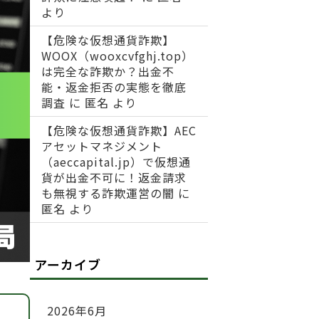
より
【危険な仮想通貨詐欺】
WOOX（wooxcvfghj.top）
は完全な詐欺か？出金不
能・返金拒否の実態を徹底
調査
に
匿名
より
【危険な仮想通貨詐欺】AEC
アセットマネジメント
（aeccapital.jp）で仮想通
貨が出金不可に！返金請求
も無視する詐欺運営の闇
に
匿名
より
アーカイブ
2026年6月