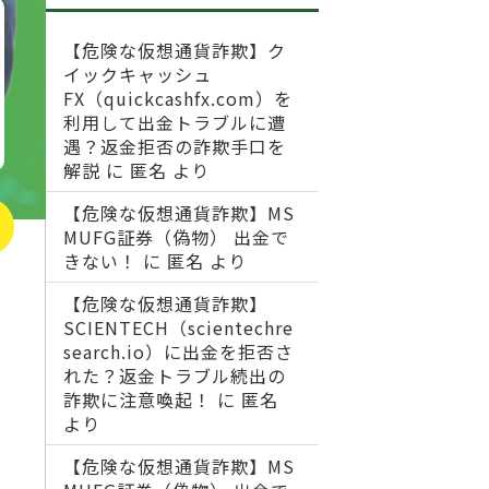
【危険な仮想通貨詐欺】ク
イックキャッシュ
FX（quickcashfx.com）を
利用して出金トラブルに遭
遇？返金拒否の詐欺手口を
解説
に
匿名
より
【危険な仮想通貨詐欺】MS
MUFG証券（偽物） 出金で
きない！
に
匿名
より
【危険な仮想通貨詐欺】
SCIENTECH（scientechre
search.io）に出金を拒否さ
れた？返金トラブル続出の
詐欺に注意喚起！
に
匿名
より
【危険な仮想通貨詐欺】MS