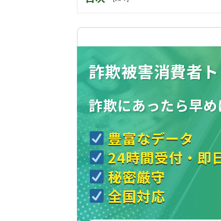
詐欺被害消費者ト
詐欺にあったら
早め
豊富なデータ
24時間受付・即
秘密厳守
全国対応