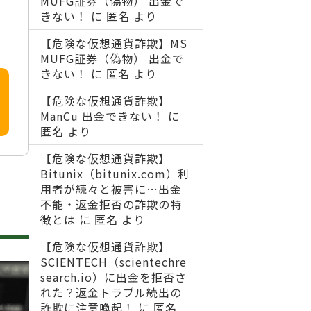
MUFG証券（偽物） 出金で
きない！
に
匿名
より
【危険な仮想通貨詐欺】MS
MUFG証券（偽物） 出金で
きない！
に
匿名
より
【危険な仮想通貨詐欺】
ManCu 出金できない！
に
匿名
より
【危険な仮想通貨詐欺】
Bitunix（bitunix.com）利
用者が続々と被害に…出金
不能・返金拒否の詐欺の特
徴とは
に
匿名
より
【危険な仮想通貨詐欺】
SCIENTECH（scientechre
search.io）に出金を拒否さ
れた？返金トラブル続出の
詐欺に注意喚起！
に
匿名