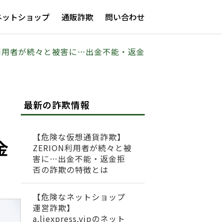
ネットショップ
通販詐欺
問い合わせ
mited利用者が続々と被害に…出金不能・返金
最新の詐欺情報
【危険な仮想通貨詐欺】
金
ZERION利用者が続々と被
害に…出金不能・返金拒
否の詐欺の特徴とは
【危険なネットショップ
運営詐欺】
a.liexpress.vipのネット