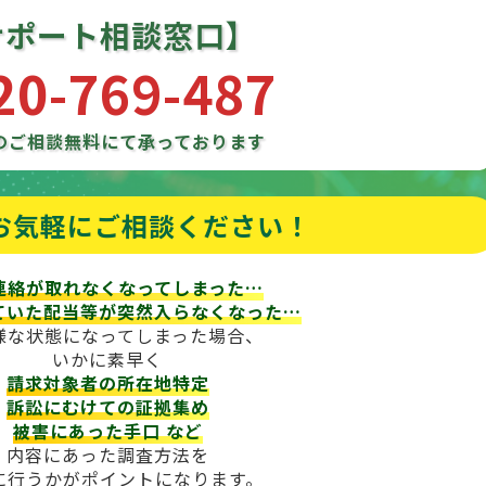
サポート相談窓口】
20-769-487
のご相談
無料にて承っております
お気軽にご相談ください！
連絡が取れなくなってしまった…
ていた配当等が
突然入らなくなった…
様な状態になってしまった場合、
いかに素早く
請求対象者の所在地特定
訴訟にむけての証拠集め
被害にあった手口
など
内容にあった調査方法を
に行うかがポイントになります。