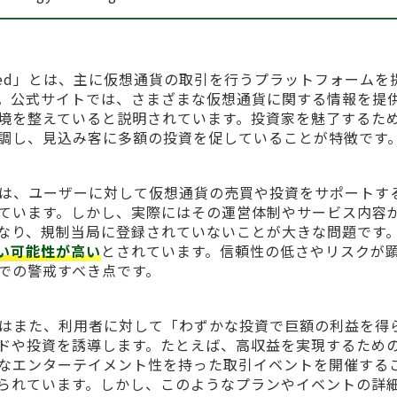
gs Limited」とは、主に仮想通貨の取引を行うプラットフォーム
。公式サイトでは、さまざまな仮想通貨に関する情報を提
境を整えていると説明されています。投資家を魅了するた
調し、見込み客に多額の投資を促していることが特徴です
s Limitedは、ユーザーに対して仮想通貨の売買や投資をサポート
ています。しかし、実際にはその運営体制やサービス内容
なり、規制当局に登録されていないことが大きな問題です
い可能性が高い
とされています。信頼性の低さやリスクが
での警戒すべき点です。
s Limitedはまた、利用者に対して「わずかな投資で巨額の利益を
ドや投資を誘導します。たとえば、高収益を実現するため
なエンターテイメント性を持った取引イベントを開催する
られています。しかし、このようなプランやイベントの詳