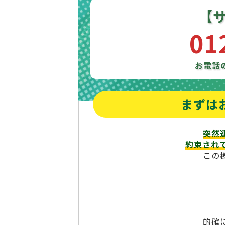
【
01
お電話
まずは
突然
約束され
この
的確