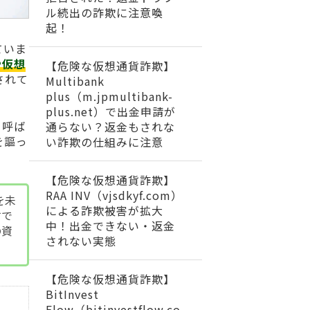
ル続出の詐欺に注意喚
起！
ていま
や仮想
【危険な仮想通貨詐欺】
されて
Multibank
plus（m.jpmultibank-
plus.net）で出金申請が
と呼ば
通らない？返金もされな
を謳っ
い詐欺の仕組みに注意
【危険な仮想通貨詐欺】
RAA INV（vjsdkyf.com）
を未
による詐欺被害が拡大
すで
中！出金できない・返金
の資
されない実態
【危険な仮想通貨詐欺】
BitInvest
Flow（bitinvestflow.co