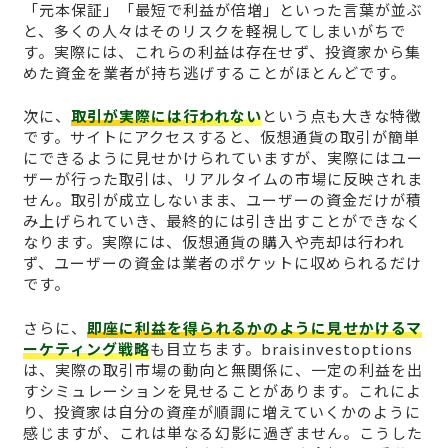
「元本保証」「最短で利益が倍増」といった言葉が並ぶ
と、多くの人々はそのリスクを軽視してしまいがちで
す。実際には、これらの利益は存在せず、投資家から集
めた資金を業者が持ち逃げすることがほとんどです。
次に、
取引が実際には行われない
という点も大きな特徴
です。サイトにアクセスすると、仮想通貨の取引が簡単
にできるように見せかけられていますが、実際にはユー
ザーが行った取引は、リアルタイムの市場に反映されま
せん。取引が成立しないまま、ユーザーの資金だけが積
み上げられていき、最終的には引き出すことができなく
なります。実際には、仮想通貨の購入や売却は行われ
ず、ユーザーの資金は業者のポケットに収められるだけ
です。
さらに、
即座に利益を得られるかのように見せかけるマ
ーケティング戦略
も目立ちます。braisinvestoptions
は、実際の取引市場の動向と無関係に、一定の利益を出
すシミュレーションを見せることがあります。これによ
り、投資家は自分の資産が順調に増えていくかのように
感じますが、これは単なる幻影に過ぎません。こうした