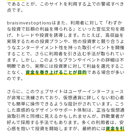
であることが、このサイトを利用する上での警戒すべき
点です。
braisinvestoptionsはまた、利用者に対して「わずか
な投資で巨額の利益を得られる」といった宣伝文句を掲
げ、トレードや投資を誘導します。たとえば、高収益を
実現するための投資プランや、他の投資家と競り合うよ
うなエンターテイメント性を持った取引イベントを開催
することで、さらに利用者を引き込む手法が取られてい
ます。しかし、このようなプランやイベントの詳細は不
明瞭であり、実際には投資家に対して利益を還元するこ
となく、
資金を巻き上げることが目的
である場合が多い
のです。
さらに、このウェブサイトはユーザーインターフェース
が非常に洗練されており、仮想通貨に詳しくない初心者
でも簡単に操作できるような設計がされています。こう
した直感的なデザインやサポート体制は、正当な仮想通
貨取引所と同様に見えるかもしれませんが、詐欺業者が
好んで採用する手法でもあります。多くの利用者は、安
心感を抱いて投資を開始しますが、最終的には
資金を引