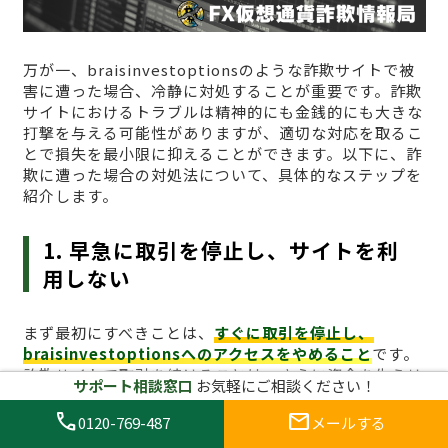
万が一、braisinvestoptionsのような詐欺サイトで被
害に遭った場合、冷静に対処することが重要です。詐欺
サイトにおけるトラブルは精神的にも金銭的にも大きな
打撃を与える可能性がありますが、適切な対応を取るこ
とで損失を最小限に抑えることができます。以下に、詐
欺に遭った場合の対処法について、具体的なステップを
紹介します。
1. 早急に取引を停止し、サイトを利
用しない
まず最初にすべきことは、
すぐに取引を停止し、
braisinvestoptionsへのアクセスをやめること
です。
詐欺サイトで取引を続けることは、さらに資金を失うリ
サポート相談窓口
お気軽にご相談ください！
スクを高めます。すでに資金を投入してしまった場合で
も、これ以上の損失を防ぐためには、冷静に取引を停止
call
mail
0120-769-487
メールする
し、プラットフォームへのアクセスを避けることが最も