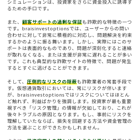
シミュレーションは、投資家をさらに資金投入に誘導す
るための手口です。
また、
顧客サポートの過剰な保証
も詐欺的な特徴の一つ
です。braisinvestoptionsでは、ユーザーからの問い
合わせに対して非常に積極的に対応し、問題解決を約束
するかのように振る舞います。しかし、実際にはこのサ
ポートは表面的なものであり、問題が深刻化すると連絡
が取れなくなる、または支援が非常に遅れることが多い
です。これも典型的な詐欺サイトの特徴で、問題が発生
するとすぐに逃げることができます。
そして、
圧倒的なリスクの隠蔽
も詐欺業者の常套手段で
す。仮想通貨取引においては、常にリスクが伴います
が、braisinvestoptionsではリスクについてはほとん
ど触れず、利益ばかりを強調します。投資家が最も重要
視すべき「リスク管理」の情報が欠如しており、これが
後々トラブルの原因となります。もし、事前にリスクを
理解していたならば、損失を回避する方法や資金管理の
方法を選ぶことができたかもしれません。