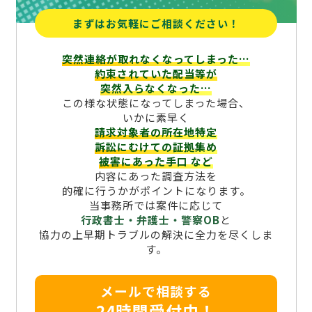
まずはお気軽にご相談ください！
突然連絡が取れなくなってしまった…
約束されていた配当等が
突然入らなくなった…
この様な状態になってしまった場合、
いかに素早く
請求対象者の所在地特定
訴訟にむけての証拠集め
被害にあった手口
など
内容にあった調査方法を
的確に行うかがポイントになります。
当事務所では案件に応じて
行政書士・弁護士・警察OB
と
協力の上早期トラブルの解決に全力を尽くしま
す。
メールで相談する
24時間受付中！