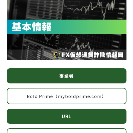
事業者
Bold Prime（myboldprime.com）
URL