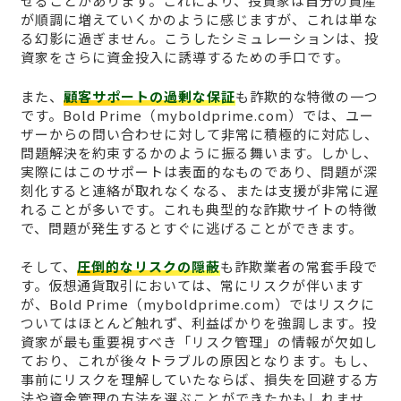
せることがあります。これにより、投資家は自分の資産
が順調に増えていくかのように感じますが、これは単な
る幻影に過ぎません。こうしたシミュレーションは、投
資家をさらに資金投入に誘導するための手口です。
また、
顧客サポートの過剰な保証
も詐欺的な特徴の一つ
です。Bold Prime（myboldprime.com）では、ユー
ザーからの問い合わせに対して非常に積極的に対応し、
問題解決を約束するかのように振る舞います。しかし、
実際にはこのサポートは表面的なものであり、問題が深
刻化すると連絡が取れなくなる、または支援が非常に遅
れることが多いです。これも典型的な詐欺サイトの特徴
で、問題が発生するとすぐに逃げることができます。
そして、
圧倒的なリスクの隠蔽
も詐欺業者の常套手段で
す。仮想通貨取引においては、常にリスクが伴います
が、Bold Prime（myboldprime.com）ではリスクに
ついてはほとんど触れず、利益ばかりを強調します。投
資家が最も重要視すべき「リスク管理」の情報が欠如し
ており、これが後々トラブルの原因となります。もし、
事前にリスクを理解していたならば、損失を回避する方
法や資金管理の方法を選ぶことができたかもしれませ