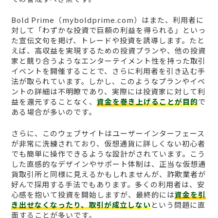
Bold Prime（myboldprime.com）はまた、利用者に
対して「わずかな投資で巨額の利益を得られる」といっ
た宣伝文句を掲げ、トレードや投資を誘導します。たと
えば、高収益を実現するための投資プランや、他の投資
家と競り合うようなエンターテイメント性を持った取引
イベントを開催することで、さらに利用者を引き込む手
法が取られています。しかし、このようなプランやイベ
ントの詳細は不明瞭であり、実際には投資家に対して利
益を還元することなく、
資金を巻き上げることが目的
で
ある場合が多いのです。
さらに、このウェブサイトはユーザーインターフェース
が非常に洗練されており、仮想通貨に詳しくない初心者
でも簡単に操作できるような設計がされています。こう
した直感的なデザインやサポート体制は、正当な仮想通
貨取引所と同様に見えるかもしれませんが、詐欺業者が
好んで採用する手法でもあります。多くの利用者は、安
心感を抱いて投資を開始しますが、最終的には
資金を引
き出せなくなったり、取引が成立しない
という問題に直
面することが多いです。