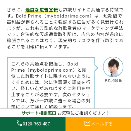
さらに、
過度な広告宣伝
も詐欺サイトに共通する特徴で
す。Bold Prime（myboldprime.com）は、短期間で
高利益が得られることを強調する広告が多く見受けられ
ますが、これも典型的な詐欺業者のマーケティング手法
です。合法的な仮想通貨取引所は、広告の内容が過度に
誇張されることはなく、現実的なリスクを伴う取引であ
ることを明確に伝えています。
これらの共通点を把握し、Bold
Prime（myboldprime.com）と類
似した詐欺サイトに騙されないように
男性相談員
するためには、常に注意深く調査を行
い、怪しい点があればすぐに利用を中
止することが必要です。次のセクショ
ンでは、万が一詐欺に遭った場合の対
策について詳しく解説します。
サポート相談窓口
お気軽にご相談ください！
call
mail
0120-769-487
メールする