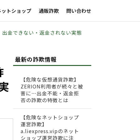
ネットショップ
通販詐欺
問い合わせ
大中！出金できない・返金されない実態
最新の詐欺情報
詐
【危険な仮想通貨詐欺】
実
ZERION利用者が続々と被
害に…出金不能・返金拒
否の詐欺の特徴とは
【危険なネットショップ
運営詐欺】
a.liexpress.vipのネット
ショップ運営詐欺に注