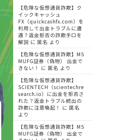
【危険な仮想通貨詐欺】ク
イックキャッシュ
FX（quickcashfx.com）を
利用して出金トラブルに遭
遇？返金拒否の詐欺手口を
解説
に
匿名
より
【危険な仮想通貨詐欺】MS
MUFG証券（偽物） 出金で
きない！
に
匿名
より
【危険な仮想通貨詐欺】
SCIENTECH（scientechre
search.io）に出金を拒否さ
れた？返金トラブル続出の
詐欺に注意喚起！
に
匿名
より
【危険な仮想通貨詐欺】MS
MUFG証券（偽物） 出金で