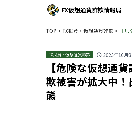
FX仮想通貨詐欺情報局
TOP
>
FX投資・仮想通貨詐欺
>
【危
2025年10月
FX投資・仮想通貨詐欺
schedule
【危険な仮想通貨詐欺
欺被害が拡大中！
態