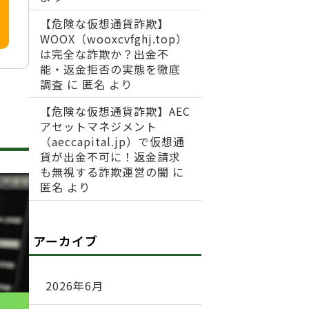
【危険な仮想通貨詐欺】
WOOX（wooxcvfghj.top）
は完全な詐欺か？出金不
能・返金拒否の実態を徹底
調査
に
匿名
より
【危険な仮想通貨詐欺】AEC
アセットマネジメント
（aeccapital.jp）で仮想通
貨が出金不可に！返金請求
も無視する詐欺運営の闇
に
匿名
より
アーカイブ
2026年6月