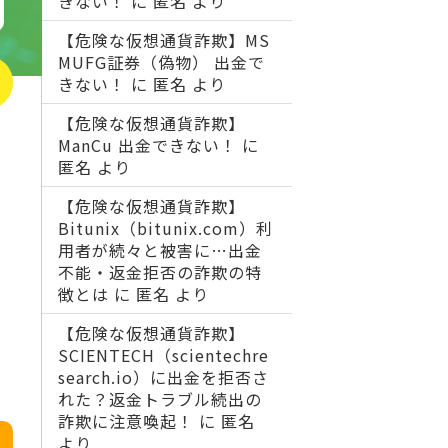
きない！
に
匿名
より
【危険な仮想通貨詐欺】MS
MUFG証券（偽物） 出金で
きない！
に
匿名
より
【危険な仮想通貨詐欺】
ManCu 出金できない！
に
匿名
より
【危険な仮想通貨詐欺】
Bitunix（bitunix.com）利
用者が続々と被害に…出金
不能・返金拒否の詐欺の特
徴とは
に
匿名
より
【危険な仮想通貨詐欺】
SCIENTECH（scientechre
search.io）に出金を拒否さ
れた？返金トラブル続出の
詐欺に注意喚起！
に
匿名
より