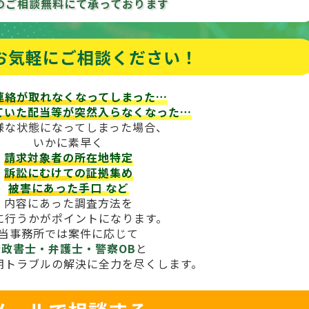
のご相談
無料にて承っております
お気軽にご相談ください！
連絡が取れなくなってしまった…
ていた配当等が
突然入らなくなった…
様な状態になってしまった場合、
いかに素早く
請求対象者の所在地特定
訴訟にむけての証拠集め
被害にあった手口
など
内容にあった調査方法を
に行うかがポイントになります。
当事務所では案件に応じて
行政書士・弁護士・警察OB
と
期トラブルの解決に全力を尽くします。