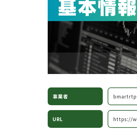
事業者
bmartrtp
URL
https://