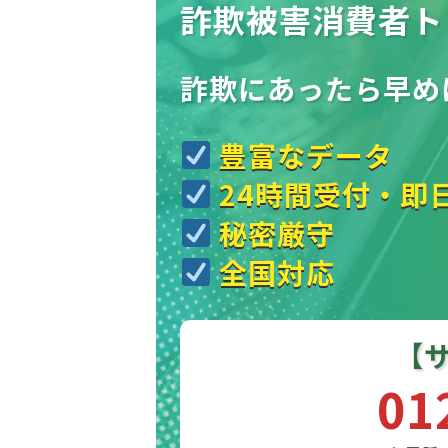
詐欺被害消費者ト
詐欺にあったら
早め
豊富なデータ
24時間受付・即
秘密厳守
全国対応
【
01