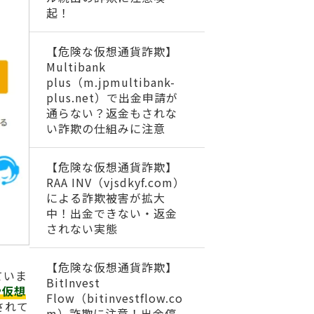
起！
【危険な仮想通貨詐欺】
Multibank
plus（m.jpmultibank-
plus.net）で出金申請が
通らない？返金もされな
い詐欺の仕組みに注意
【危険な仮想通貨詐欺】
RAA INV（vjsdkyf.com）
による詐欺被害が拡大
中！出金できない・返金
されない実態
【危険な仮想通貨詐欺】
ていま
BitInvest
や仮想
Flow（bitinvestflow.co
されて
m）詐欺に注意！出金停