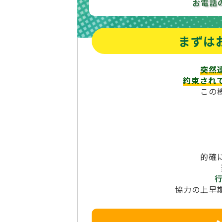
お電話
まずは
突然
約束され
この
的確
協力の上早