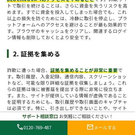
トで取引を続けることは、さらに資金を失うリスクを高
めます。すでに資金を投入してしまった場合でも、これ
以上の損失を防ぐためには、冷静に取引を停止し、プラ
ットフォームへのアクセスを避けることが最も効果的で
す。ブラウザのキャッシュをクリアし、関連するログイ
ン情報も削除しておくとより安全です。
2. 証拠を集める
詐欺に遭った場合、
証拠を集めることが非常に重要
で
す。取引履歴、入金記録、通信内容、スクリーンショッ
トなど、可能な限り詳細な証拠を収集しましょう。これ
らの証拠は後に被害届を提出する際に非常に役立ちま
す。また、サイトが提供している情報が虚偽であること
を証明するためにも、取引履歴や取引画面のキャプチャ
は必須です。特に、引き出しができないことや、サイト
からの不正な要求があった場合、その証拠は重要な役割
サポート相談窓口
お気軽にご相談ください！
を果たします。
call
mail
0120-769-487
メールする