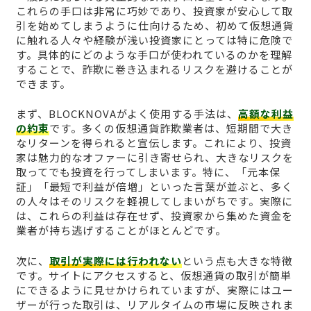
これらの手口は非常に巧妙であり、投資家が安心して取
引を始めてしまうように仕向けるため、初めて仮想通貨
に触れる人々や経験が浅い投資家にとっては特に危険で
す。具体的にどのような手口が使われているのかを理解
することで、詐欺に巻き込まれるリスクを避けることが
できます。
まず、BLOCKNOVAがよく使用する手法は、
高額な利益
の約束
です。多くの仮想通貨詐欺業者は、短期間で大き
なリターンを得られると宣伝します。これにより、投資
家は魅力的なオファーに引き寄せられ、大きなリスクを
取ってでも投資を行ってしまいます。特に、「元本保
証」「最短で利益が倍増」といった言葉が並ぶと、多く
の人々はそのリスクを軽視してしまいがちです。実際に
は、これらの利益は存在せず、投資家から集めた資金を
業者が持ち逃げすることがほとんどです。
次に、
取引が実際には行われない
という点も大きな特徴
です。サイトにアクセスすると、仮想通貨の取引が簡単
にできるように見せかけられていますが、実際にはユー
ザーが行った取引は、リアルタイムの市場に反映されま