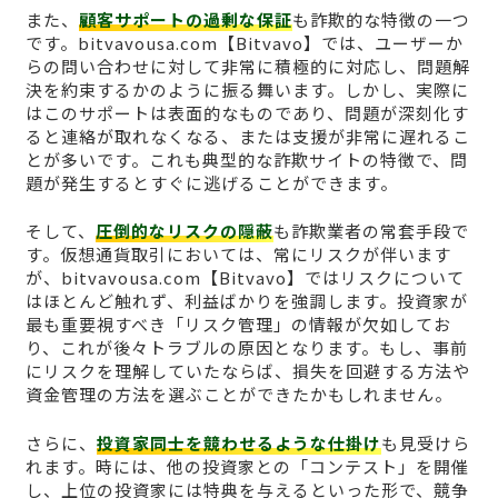
また、
顧客サポートの過剰な保証
も詐欺的な特徴の一つ
です。bitvavousa.com【Bitvavo】では、ユーザーか
らの問い合わせに対して非常に積極的に対応し、問題解
決を約束するかのように振る舞います。しかし、実際に
はこのサポートは表面的なものであり、問題が深刻化す
ると連絡が取れなくなる、または支援が非常に遅れるこ
とが多いです。これも典型的な詐欺サイトの特徴で、問
題が発生するとすぐに逃げることができます。
そして、
圧倒的なリスクの隠蔽
も詐欺業者の常套手段で
す。仮想通貨取引においては、常にリスクが伴います
が、bitvavousa.com【Bitvavo】ではリスクについて
はほとんど触れず、利益ばかりを強調します。投資家が
最も重要視すべき「リスク管理」の情報が欠如してお
り、これが後々トラブルの原因となります。もし、事前
にリスクを理解していたならば、損失を回避する方法や
資金管理の方法を選ぶことができたかもしれません。
さらに、
投資家同士を競わせるような仕掛け
も見受けら
れます。時には、他の投資家との「コンテスト」を開催
し、上位の投資家には特典を与えるといった形で、競争