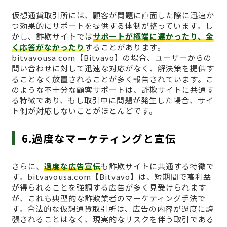
仮想通貨取引所には、顧客が問題に直面した際に迅速か
つ効果的にサポートを提供する体制が整っています。し
かし、詐欺サイトでは
サポートが極端に遅かったり、全
く応答がなかったり
することがあります。
bitvavousa.com【Bitvavo】の場合、ユーザーからの
問い合わせに対して迅速な対応がなく、解決策を提供す
ることなく放置されることが多く報告されています。こ
のような不十分な顧客サポートは、詐欺サイトに共通す
る特徴であり、もし取引中に問題が発生した場合、サイ
ト側が対応しないことがほとんどです。
6.過度なマーケティングと宣伝
さらに、
過度な広告宣伝
も詐欺サイトに共通する特徴で
す。bitvavousa.com【Bitvavo】は、短期間で高利益
が得られることを強調する広告が多く見受けられます
が、これも典型的な詐欺業者のマーケティング手法で
す。合法的な仮想通貨取引所は、広告の内容が過度に誇
張されることはなく、現実的なリスクを伴う取引である