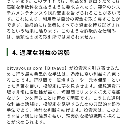
っています。このサイトでは、利益を引き出すためには
高額な手数料を支払うように要求されたり、突然のシス
テムメンテナンスや規約変更を告げられることが多いで
す。これにより、利用者は自分の資金を取り戻すことが
できず、最終的には業者にすべての資金を持ち逃げされ
るという結果に陥ります。このような詐欺的な仕組み
は、信頼性のある取引所では見られません。
4. 過度な利益の誇張
bitvavousa.com【Bitvavo】が投資家を引き寄せるた
めに行う最も典型的な手法は、過度に高い利益を約束す
ることです。短期間で「倍増する」や「元本保証」とい
った言葉を使い、投資家に夢を見させます。仮想通貨市
場は非常に変動性が高く、短期間でリスクを抑えて高額
なリターンを得ることは極めて困難です。こうした過剰
な利益の誇張は、投資家を誘導するための典型的な詐欺
手法であり、冷静な判断を妨げます。投資家は、このよ
うな甘い話には注意を払い、現実的な投資戦略を採るこ
とが求められます。