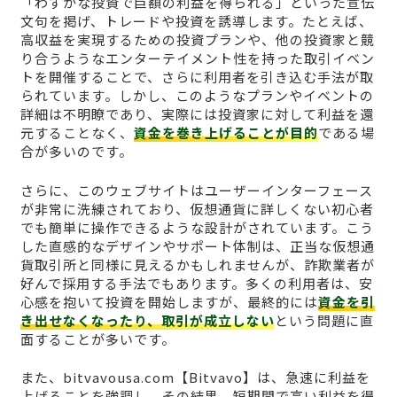
「わずかな投資で巨額の利益を得られる」といった宣伝
文句を掲げ、トレードや投資を誘導します。たとえば、
高収益を実現するための投資プランや、他の投資家と競
り合うようなエンターテイメント性を持った取引イベン
トを開催することで、さらに利用者を引き込む手法が取
られています。しかし、このようなプランやイベントの
詳細は不明瞭であり、実際には投資家に対して利益を還
元することなく、
資金を巻き上げることが目的
である場
合が多いのです。
さらに、このウェブサイトはユーザーインターフェース
が非常に洗練されており、仮想通貨に詳しくない初心者
でも簡単に操作できるような設計がされています。こう
した直感的なデザインやサポート体制は、正当な仮想通
貨取引所と同様に見えるかもしれませんが、詐欺業者が
好んで採用する手法でもあります。多くの利用者は、安
心感を抱いて投資を開始しますが、最終的には
資金を引
き出せなくなったり、取引が成立しない
という問題に直
面することが多いです。
また、bitvavousa.com【Bitvavo】は、急速に利益を
上げることを強調し、その結果、短期間で高い利益を得