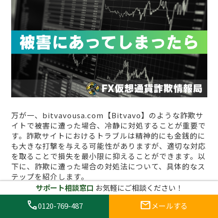
万が一、bitvavousa.com【Bitvavo】のような詐欺サ
イトで被害に遭った場合、冷静に対処することが重要で
す。詐欺サイトにおけるトラブルは精神的にも金銭的に
も大きな打撃を与える可能性がありますが、適切な対応
を取ることで損失を最小限に抑えることができます。以
下に、詐欺に遭った場合の対処法について、具体的なス
テップを紹介します。
サポート相談窓口
お気軽にご相談ください！
1. 早急に取引を停止し、サイトを利
call
mail
0120-769-487
メールする
用しない