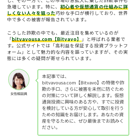
し、その一方で、この市場の急拡大に乗じた詐欺事件も
急増しています。特に、
初心者や仮想通貨の仕組みに詳
しくない人々を狙った
巧妙な手口が横行しており、世界
中で多くの被害が報告されています。
こうした詐欺の中でも、最近注目を集めているのが
「
bitvavousa.com【Bitvavo】
」と呼ばれる業者で
す。公式サイトでは「高利益を保証する投資プラットフ
ォーム」として魅力的な内容を謳っていますが、その実
態には多くの疑問が寄せられています。
本記事では、
bitvavousa.com【Bitvavo】の特徴や詐
欺の手口、さらに被害を未然に防ぐため
女性相談員
の対策について詳しく解説します。仮想
通貨投資に興味のある方や、すでに投資
を検討している方が安心して取引を行う
ための知識をお届けします。あなたの資
産を守るために、ぜひ最後までお読みく
ださい。