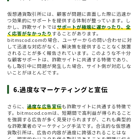
仮想通貨取引所には、顧客が問題に直面した際に迅速か
つ効果的にサポートを提供する体制が整っています。し
かし、詐欺サイトでは
サポートが極端に遅かったり、全
く応答がなかったり
することがあります。
bitmscod.comの場合、ユーザーからの問い合わせに対
して迅速な対応がなく、解決策を提供することなく放置
されることが多く報告されています。このような不十分
な顧客サポートは、詐欺サイトに共通する特徴であり、
もし取引中に問題が発生した場合、サイト側が対応しな
いことがほとんどです。
6.過度なマーケティングと宣伝
さらに、
過度な広告宣伝
も詐欺サイトに共通する特徴で
す。bitmscod.comは、短期間で高利益が得られること
を強調する広告が多く見受けられますが、これも典型的
な詐欺業者のマーケティング手法です。合法的な仮想通
貨取引所は、広告の内容が過度に誇張されることはな
く、現実的なリスクを伴う取引であることを明確に伝え