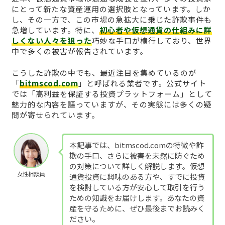
にとって新たな資産運用の選択肢となっています。しか
し、その一方で、この市場の急拡大に乗じた詐欺事件も
急増しています。特に、
初心者や仮想通貨の仕組みに詳
しくない人々を狙った
巧妙な手口が横行しており、世界
中で多くの被害が報告されています。
こうした詐欺の中でも、最近注目を集めているのが
「
bitmscod.com
」と呼ばれる業者です。公式サイト
では「高利益を保証する投資プラットフォーム」として
魅力的な内容を謳っていますが、その実態には多くの疑
問が寄せられています。
本記事では、bitmscod.comの特徴や詐
欺の手口、さらに被害を未然に防ぐため
の対策について詳しく解説します。仮想
女性相談員
通貨投資に興味のある方や、すでに投資
を検討している方が安心して取引を行う
ための知識をお届けします。あなたの資
産を守るために、ぜひ最後までお読みく
ださい。