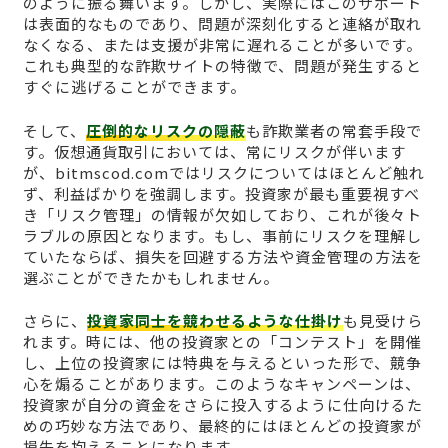
のように振る舞います。しかし、実際にはこのサポート
は表面的なものであり、問題が深刻化すると連絡が取れ
なくなる、または支援が非常に遅れることが多いです。
これも典型的な詐欺サイトの特徴で、問題が発生すると
すぐに逃げることができます。
そして、
圧倒的なリスクの隠蔽
も詐欺業者の常套手段で
す。仮想通貨取引においては、常にリスクが伴います
が、bitmscod.comではリスクについてはほとんど触れ
ず、利益ばかりを強調します。投資家が最も重要視すべ
き「リスク管理」の情報が欠如しており、これが後々ト
ラブルの原因となります。もし、事前にリスクを理解し
ていたならば、損失を回避する方法や資金管理の方法を
選ぶことができたかもしれません。
さらに、
投資家同士を競わせるような仕掛け
も見受けら
れます。時には、他の投資家との「コンテスト」を開催
し、上位の投資家には特典を与えるといった形で、競争
心を煽ることがあります。このようなキャンペーンは、
投資家が自分の資金をさらに投入するように仕向けるた
めの巧妙な方法であり、最終的にはほとんどの投資家が
損失を抱えることになります。