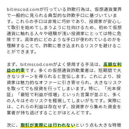
bitmscod.comが行っている詐欺行為は、仮想通貨業界
で一般的に見られる典型的な詐欺手口に基づいていま
す。これらの手口は非常に巧妙であり、投資家が安心し
て取引を始めてしまうように仕向けるため、初めて仮想
通貨に触れる人々や経験が浅い投資家にとっては特に危
険です。具体的にどのような手口が使われているのかを
理解することで、詐欺に巻き込まれるリスクを避けるこ
とができます。
まず、bitmscod.comがよく使用する手法は、
高額な利
益の約束
です。多くの仮想通貨詐欺業者は、短期間で大
きなリターンを得られると宣伝します。これにより、投
資家は魅力的なオファーに引き寄せられ、大きなリスク
を取ってでも投資を行ってしまいます。特に、「元本保
証」「最短で利益が倍増」といった言葉が並ぶと、多く
の人々はそのリスクを軽視してしまいがちです。実際に
は、これらの利益は存在せず、投資家から集めた資金を
業者が持ち逃げすることがほとんどです。
次に、
取引が実際には行われない
という点も大きな特徴