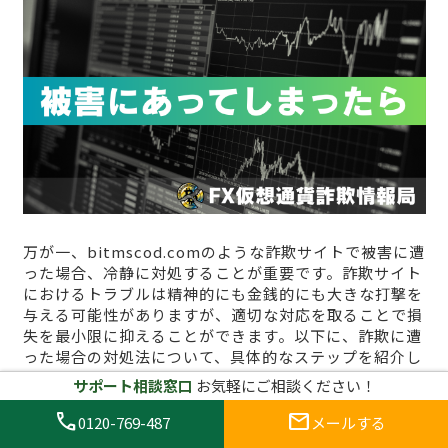
万が一、bitmscod.comのような詐欺サイトで被害に遭
った場合、冷静に対処することが重要です。詐欺サイト
におけるトラブルは精神的にも金銭的にも大きな打撃を
与える可能性がありますが、適切な対応を取ることで損
失を最小限に抑えることができます。以下に、詐欺に遭
った場合の対処法について、具体的なステップを紹介し
ます。
サポート相談窓口
お気軽にご相談ください！
call
mail
0120-769-487
メールする
1. 早急に取引を停止し、サイトを利