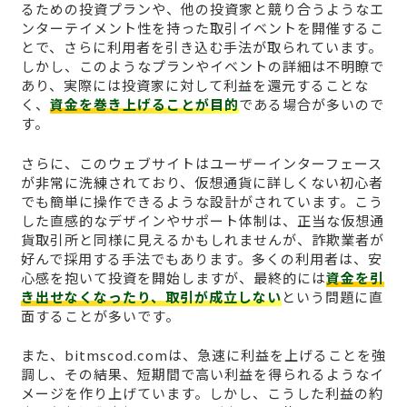
るための投資プランや、他の投資家と競り合うようなエ
ンターテイメント性を持った取引イベントを開催するこ
とで、さらに利用者を引き込む手法が取られています。
しかし、このようなプランやイベントの詳細は不明瞭で
あり、実際には投資家に対して利益を還元することな
く、
資金を巻き上げることが目的
である場合が多いので
す。
さらに、このウェブサイトはユーザーインターフェース
が非常に洗練されており、仮想通貨に詳しくない初心者
でも簡単に操作できるような設計がされています。こう
した直感的なデザインやサポート体制は、正当な仮想通
貨取引所と同様に見えるかもしれませんが、詐欺業者が
好んで採用する手法でもあります。多くの利用者は、安
心感を抱いて投資を開始しますが、最終的には
資金を引
き出せなくなったり、取引が成立しない
という問題に直
面することが多いです。
また、bitmscod.comは、急速に利益を上げることを強
調し、その結果、短期間で高い利益を得られるようなイ
メージを作り上げています。しかし、こうした利益の約