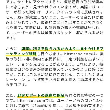
です。サイトにアクセスすると、仮想通貨の取引が簡単
にできるように見せかけられていますが、実際にはユー
ザーが行った取引は、リアルタイムの市場に反映されま
せん。取引が成立しないまま、ユーザーの資金だけが積
み上げられていき、最終的には引き出すことができなく
なります。実際には、仮想通貨の購入や売却は行われ
ず、ユーザーの資金は業者のポケットに収められるだけ
です。
さらに、
即座に利益を得られるかのように見せかけるマ
ーケティング戦略
も目立ちます。bitmscod.comは、実
際の取引市場の動向と無関係に、一定の利益を出すシミ
ュレーションを見せることがあります。これにより、投
資家は自分の資産が順調に増えていくかのように感じま
すが、これは単なる幻影に過ぎません。こうしたシミュ
レーションは、投資家をさらに資金投入に誘導するため
の手口です。
また、
顧客サポートの過剰な保証
も詐欺的な特徴の一つ
です。bitmscod.comでは、ユーザーからの問い合わせ
に対して非常に積極的に対応し、問題解決を約束するか