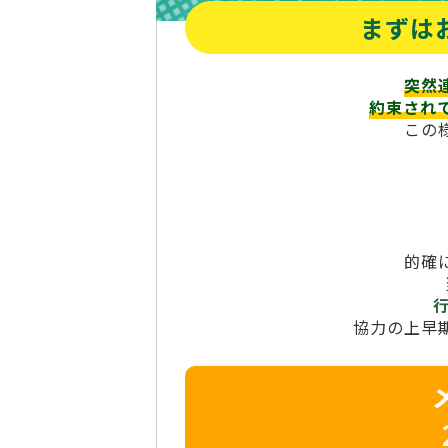
まずは
突然
約束され
この
的確
協力の上早