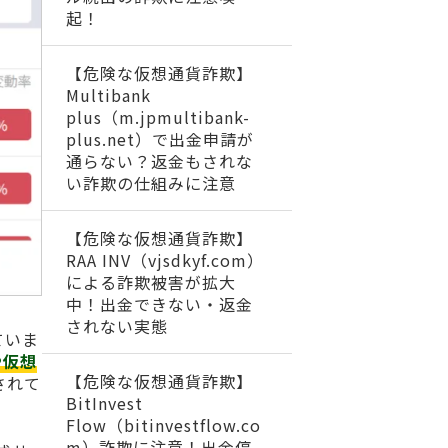
起！
【危険な仮想通貨詐欺】
Multibank
plus（m.jpmultibank-
plus.net）で出金申請が
通らない？返金もされな
い詐欺の仕組みに注意
【危険な仮想通貨詐欺】
RAA INV（vjsdkyf.com）
による詐欺被害が拡大
中！出金できない・返金
されない実態
ていま
や仮想
【危険な仮想通貨詐欺】
されて
BitInvest
Flow（bitinvestflow.co
m）詐欺に注意！出金停