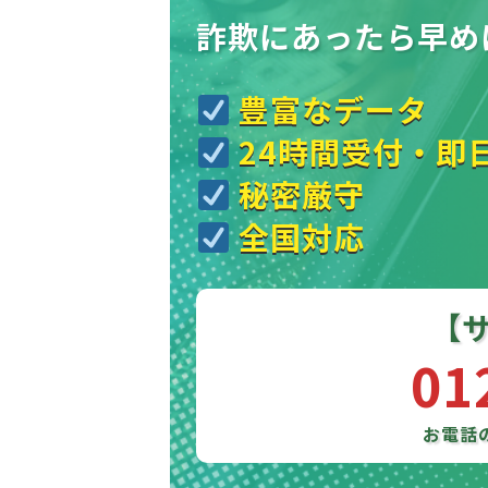
詐欺にあったら
早め
豊富なデータ
24時間受付・即
秘密厳守
全国対応
【
01
お電話