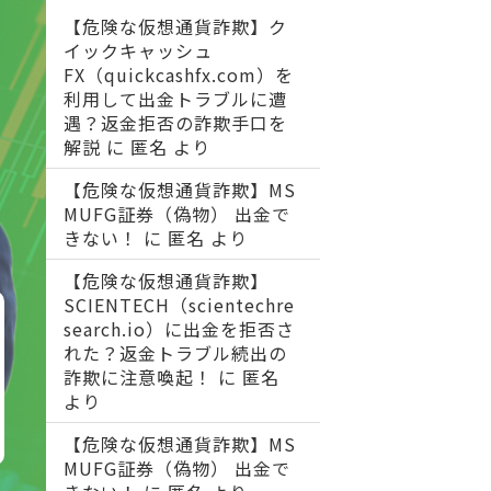
【危険な仮想通貨詐欺】ク
イックキャッシュ
FX（quickcashfx.com）を
利用して出金トラブルに遭
遇？返金拒否の詐欺手口を
解説
に
匿名
より
【危険な仮想通貨詐欺】MS
MUFG証券（偽物） 出金で
きない！
に
匿名
より
【危険な仮想通貨詐欺】
SCIENTECH（scientechre
search.io）に出金を拒否さ
れた？返金トラブル続出の
詐欺に注意喚起！
に
匿名
より
【危険な仮想通貨詐欺】MS
MUFG証券（偽物） 出金で