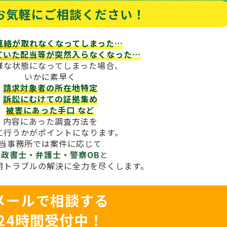
お気軽にご相談ください！
連絡が取れなくなってしまった…
ていた配当等が
突然入らなくなった…
様な状態になってしまった場合、
いかに素早く
請求対象者の所在地特定
訴訟にむけての証拠集め
被害にあった手口
など
内容にあった調査方法を
に行うかがポイントになります。
当事務所では案件に応じて
行政書士・弁護士・警察OB
と
期トラブルの解決に全力を尽くします。
メールで相談する
24時間受付中！