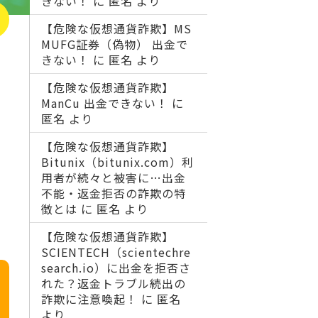
きない！
に
匿名
より
【危険な仮想通貨詐欺】MS
MUFG証券（偽物） 出金で
きない！
に
匿名
より
【危険な仮想通貨詐欺】
ManCu 出金できない！
に
匿名
より
【危険な仮想通貨詐欺】
Bitunix（bitunix.com）利
用者が続々と被害に…出金
不能・返金拒否の詐欺の特
徴とは
に
匿名
より
【危険な仮想通貨詐欺】
SCIENTECH（scientechre
search.io）に出金を拒否さ
れた？返金トラブル続出の
詐欺に注意喚起！
に
匿名
より