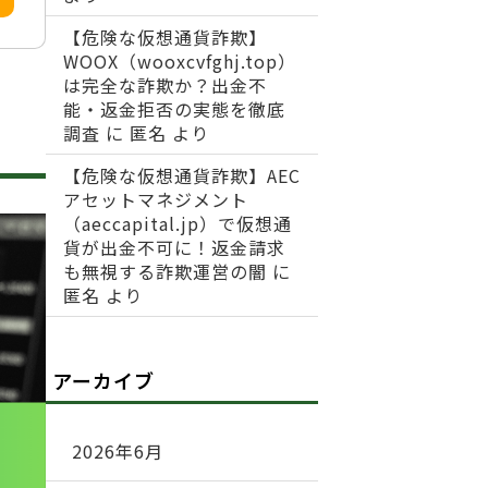
【危険な仮想通貨詐欺】
WOOX（wooxcvfghj.top）
は完全な詐欺か？出金不
能・返金拒否の実態を徹底
調査
に
匿名
より
【危険な仮想通貨詐欺】AEC
アセットマネジメント
（aeccapital.jp）で仮想通
貨が出金不可に！返金請求
も無視する詐欺運営の闇
に
匿名
より
アーカイブ
2026年6月