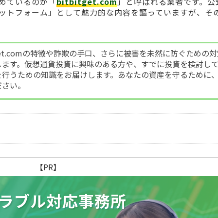
めているのが「
bitbitget.com
」と呼ばれる業者です。公
ットフォーム」として魅力的な内容を謳っていますが、そ
tget.comの特徴や詐欺の手口、さらに被害を未然に防ぐための
します。仮想通貨投資に興味のある方や、すでに投資を検討し
を行うための知識をお届けします。あなたの資産を守るために
ださい。
【PR】
ラブル
対応事務所