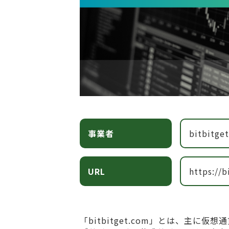
事業者
bitbitge
URL
https://b
「bitbitget.com」とは、主