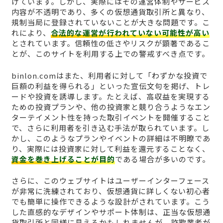
けています。しかし、実際にはその運営体制やサービス
内容が不透明であり、多くの仮想通貨取引所と異なり、
規制当局に登録されていないことが大きな問題です。こ
れにより、
合法的な運営が行われていない可能性が高い
とされています。信頼性の低さやリスクが顕著であるこ
とが、このサイトを利用する上での警戒すべき点です。
binlon.comはまた、利用者に対して「わずかな投資で
巨額の利益を得られる」といった宣伝文句を掲げ、トレ
ードや投資を誘導します。たとえば、高収益を実現する
ための投資プランや、他の投資家と競り合うようなエン
ターテイメント性を持った取引イベントを開催すること
で、さらに利用者を引き込む手法が取られています。し
かし、このようなプランやイベントの詳細は不明瞭であ
り、実際には投資家に対して利益を還元することなく、
資金を巻き上げることが目的
である場合が多いのです。
さらに、このウェブサイトはユーザーインターフェース
が非常に洗練されており、仮想通貨に詳しくない初心者
でも簡単に操作できるような設計がされています。こう
した直感的なデザインやサポート体制は、正当な仮想通
貨取引所と同様に見えるかもしれませんが、詐欺業者が