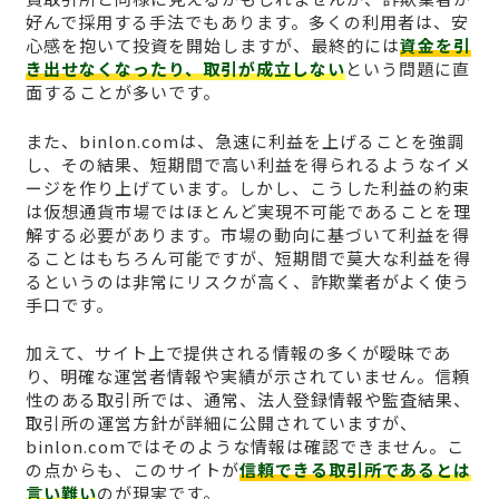
好んで採用する手法でもあります。多くの利用者は、安
心感を抱いて投資を開始しますが、最終的には
資金を引
き出せなくなったり、取引が成立しない
という問題に直
面することが多いです。
また、binlon.comは、急速に利益を上げることを強調
し、その結果、短期間で高い利益を得られるようなイメ
ージを作り上げています。しかし、こうした利益の約束
は仮想通貨市場ではほとんど実現不可能であることを理
解する必要があります。市場の動向に基づいて利益を得
ることはもちろん可能ですが、短期間で莫大な利益を得
るというのは非常にリスクが高く、詐欺業者がよく使う
手口です。
加えて、サイト上で提供される情報の多くが曖昧であ
り、明確な運営者情報や実績が示されていません。信頼
性のある取引所では、通常、法人登録情報や監査結果、
取引所の運営方針が詳細に公開されていますが、
binlon.comではそのような情報は確認できません。こ
の点からも、このサイトが
信頼できる取引所であるとは
言い難い
のが現実です。