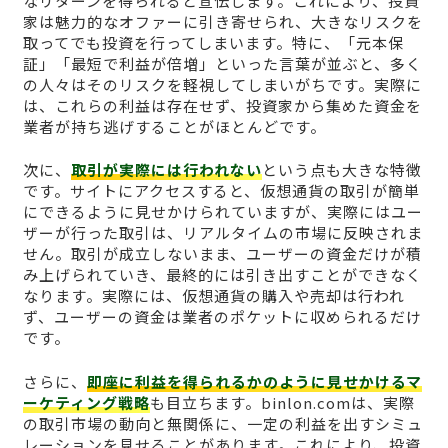
なリターンを得られると宣伝します。これにより、投資
家は魅力的なオファーに引き寄せられ、大きなリスクを
取ってでも投資を行ってしまいます。特に、「元本保
証」「最短で利益が倍増」といった言葉が並ぶと、多く
の人々はそのリスクを軽視してしまいがちです。実際に
は、これらの利益は存在せず、投資家から集めた資金を
業者が持ち逃げすることがほとんどです。
次に、
取引が実際には行われない
という点も大きな特徴
です。サイトにアクセスすると、仮想通貨の取引が簡単
にできるように見せかけられていますが、実際にはユー
ザーが行った取引は、リアルタイムの市場に反映されま
せん。取引が成立しないまま、ユーザーの資金だけが積
み上げられていき、最終的には引き出すことができなく
なります。実際には、仮想通貨の購入や売却は行われ
ず、ユーザーの資金は業者のポケットに収められるだけ
です。
さらに、
即座に利益を得られるかのように見せかけるマ
ーケティング戦略
も目立ちます。binlon.comは、実際
の取引市場の動向と無関係に、一定の利益を出すシミュ
レーションを見せることがあります。これにより、投資