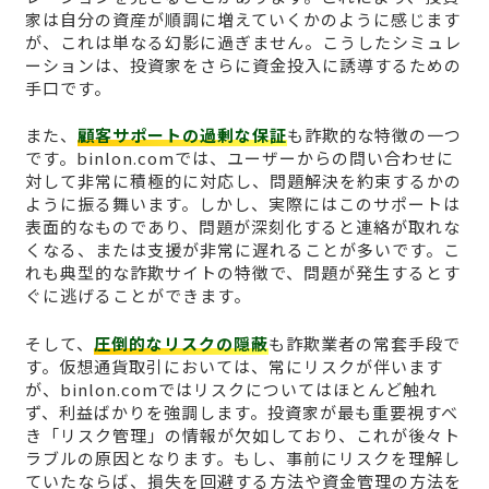
家は自分の資産が順調に増えていくかのように感じます
が、これは単なる幻影に過ぎません。こうしたシミュレ
ーションは、投資家をさらに資金投入に誘導するための
手口です。
また、
顧客サポートの過剰な保証
も詐欺的な特徴の一つ
です。binlon.comでは、ユーザーからの問い合わせに
対して非常に積極的に対応し、問題解決を約束するかの
ように振る舞います。しかし、実際にはこのサポートは
表面的なものであり、問題が深刻化すると連絡が取れな
くなる、または支援が非常に遅れることが多いです。こ
れも典型的な詐欺サイトの特徴で、問題が発生するとす
ぐに逃げることができます。
そして、
圧倒的なリスクの隠蔽
も詐欺業者の常套手段で
す。仮想通貨取引においては、常にリスクが伴います
が、binlon.comではリスクについてはほとんど触れ
ず、利益ばかりを強調します。投資家が最も重要視すべ
き「リスク管理」の情報が欠如しており、これが後々ト
ラブルの原因となります。もし、事前にリスクを理解し
ていたならば、損失を回避する方法や資金管理の方法を