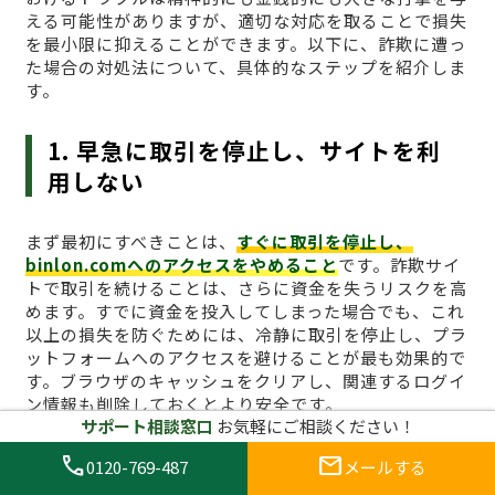
える可能性がありますが、適切な対応を取ることで損失
を最小限に抑えることができます。以下に、詐欺に遭っ
た場合の対処法について、具体的なステップを紹介しま
す。
1. 早急に取引を停止し、サイトを利
用しない
まず最初にすべきことは、
すぐに取引を停止し、
binlon.comへのアクセスをやめること
です。詐欺サイ
トで取引を続けることは、さらに資金を失うリスクを高
めます。すでに資金を投入してしまった場合でも、これ
以上の損失を防ぐためには、冷静に取引を停止し、プラ
ットフォームへのアクセスを避けることが最も効果的で
す。ブラウザのキャッシュをクリアし、関連するログイ
ン情報も削除しておくとより安全です。
サポート相談窓口
お気軽にご相談ください！
2. 証拠を集める
call
mail
0120-769-487
メールする