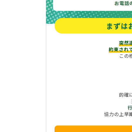
お電話
まずは
突然
約束され
この
的確
協力の上早