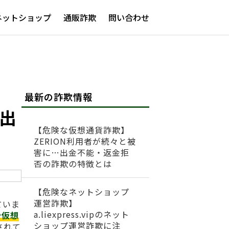
ネットショップ
通販詐欺
問い合わせ
最新の詐欺情報
 出
【危険な仮想通貨詐欺】
ZERION利用者が続々と被
害に…出金不能・返金拒
否の詐欺の特徴とは
【危険なネットショップ
運営詐欺】
ていま
a.liexpress.vipのネット
や仮想
ショップ運営詐欺に注
されて