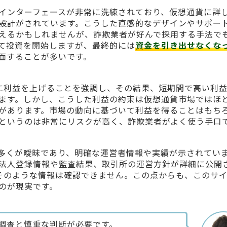
インターフェースが非常に洗練されており、仮想通貨に詳
設計がされています。こうした直感的なデザインやサポー
えるかもしれませんが、詐欺業者が好んで採用する手法で
て投資を開始しますが、最終的には
資金を引き出せなくな
面することが多いです。
iは、急速に利益を上げることを強調し、その結果、短期間で高い利
ます。しかし、こうした利益の約束は仮想通貨市場ではほ
があります。市場の動向に基づいて利益を得ることはもち
というのは非常にリスクが高く、詐欺業者がよく使う手口
多くが曖昧であり、明確な運営者情報や実績が示されてい
法人登録情報や監査結果、取引所の運営方針が詳細に公開
2Aiではそのような情報は確認できません。この点からも、このサ
のが現実です。
調査と慎重な判断が必要です。