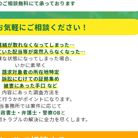
のご相談
無料にて承っております
お気軽にご相談ください！
連絡が取れなくなってしまった…
ていた配当等が
突然入らなくなった…
様な状態になってしまった場合、
いかに素早く
請求対象者の所在地特定
訴訟にむけての証拠集め
被害にあった手口
など
内容にあった調査方法を
に行うかがポイントになります。
当事務所では案件に応じて
行政書士・弁護士・警察OB
と
期トラブルの解決に全力を尽くします。