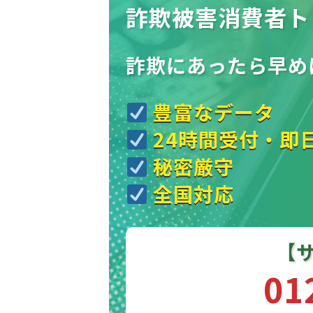
詐欺被害消費者ト
詐欺にあったら
早め
豊富なデータ
24時間受付・即
秘密厳守
全国対応
【
01