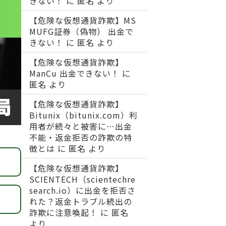
きない！
に
匿名
より
【危険な仮想通貨詐欺】MS
MUFG証券（偽物） 出金で
きない！
に
匿名
より
【危険な仮想通貨詐欺】
ManCu 出金できない！
に
匿名
より
【危険な仮想通貨詐欺】
Bitunix（bitunix.com）利
用者が続々と被害に…出金
不能・返金拒否の詐欺の特
徴とは
に
匿名
より
【危険な仮想通貨詐欺】
SCIENTECH（scientechre
search.io）に出金を拒否さ
れた？返金トラブル続出の
詐欺に注意喚起！
に
匿名
より