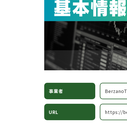
事業者
BerzanoT
URL
https://