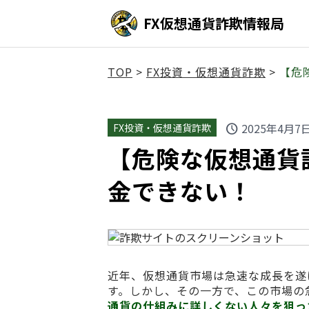
FX仮想通貨詐欺情報局
TOP
>
FX投資・仮想通貨詐欺
>
【危険
2025年4月7
FX投資・仮想通貨詐欺
schedule
【危険な仮想通貨詐欺】
金できない！
近年、仮想通貨市場は急速な成長を遂
す。しかし、その一方で、この市場の
通貨の仕組みに詳しくない人々を狙っ