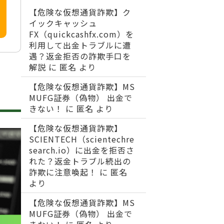
【危険な仮想通貨詐欺】ク
イックキャッシュ
FX（quickcashfx.com）を
利用して出金トラブルに遭
遇？返金拒否の詐欺手口を
解説
に
匿名
より
【危険な仮想通貨詐欺】MS
MUFG証券（偽物） 出金で
きない！
に
匿名
より
【危険な仮想通貨詐欺】
SCIENTECH（scientechre
search.io）に出金を拒否さ
れた？返金トラブル続出の
詐欺に注意喚起！
に
匿名
より
【危険な仮想通貨詐欺】MS
MUFG証券（偽物） 出金で