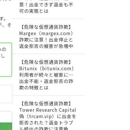
意！出金できず返金も不
可の実態とは
す。
が、そ
【危険な仮想通貨詐欺】
Margex（margex.com）
詐欺に注意！出金停止と
返金拒否の被害が急増中
めの
討し
【危険な仮想通貨詐欺】
め
Bitunix（bitunix.com）
利用者が続々と被害に…
出金不能・返金拒否の詐
欺の特徴とは
【危険な仮想通貨詐欺】
Tower Research Capital
偽（trcam.vip）に出金を
拒否された？返金トラブ
ル続出の詐欺に注意喚