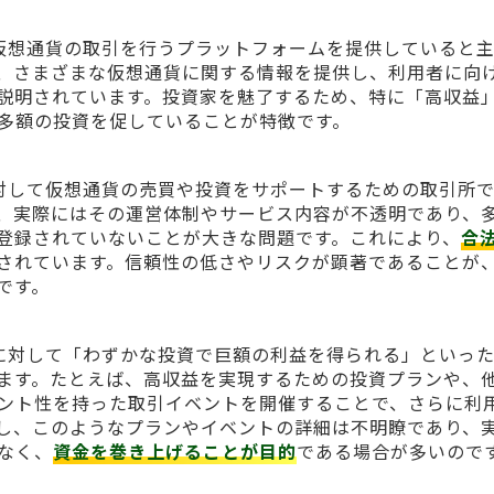
とは、主に仮想通貨の取引を行うプラットフォームを提供していると
、さまざまな仮想通貨に関する情報を提供し、利用者に向
説明されています。投資家を魅了するため、特に「高収益
多額の投資を促していることが特徴です。
ユーザーに対して仮想通貨の売買や投資をサポートするための取引所
、実際にはその運営体制やサービス内容が不透明であり、
登録されていないことが大きな問題です。これにより、
合
されています。信頼性の低さやリスクが顕著であることが
です。
た、利用者に対して「わずかな投資で巨額の利益を得られる」といっ
ます。たとえば、高収益を実現するための投資プランや、
ント性を持った取引イベントを開催することで、さらに利
し、このようなプランやイベントの詳細は不明瞭であり、
なく、
資金を巻き上げることが目的
である場合が多いので