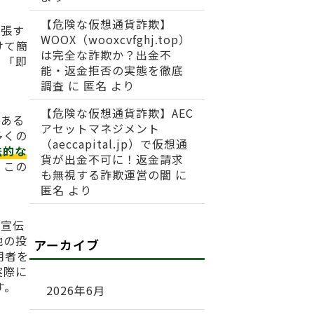
【危険な仮想通貨詐欺】
主張す
WOOX（wooxcvfghj.top）
けて簡
は完全な詐欺か？出金不
」「即
能・返金拒否の実態を徹底
調査
に
匿名
より
【危険な仮想通貨詐欺】AEC
である
アセットマネジメント
多くの
（aeccapital.jp）で仮想通
法的な
貨が出金不可に！返金請求
、この
も無視する詐欺運営の闇
に
匿名
より
た宣伝
他の投
アーカイブ
用者を
実際に
す。
2026年6月