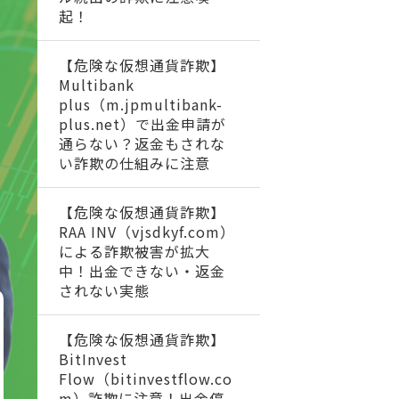
起！
【危険な仮想通貨詐欺】
Multibank
plus（m.jpmultibank-
plus.net）で出金申請が
通らない？返金もされな
い詐欺の仕組みに注意
【危険な仮想通貨詐欺】
RAA INV（vjsdkyf.com）
による詐欺被害が拡大
中！出金できない・返金
されない実態
【危険な仮想通貨詐欺】
BitInvest
Flow（bitinvestflow.co
m）詐欺に注意！出金停