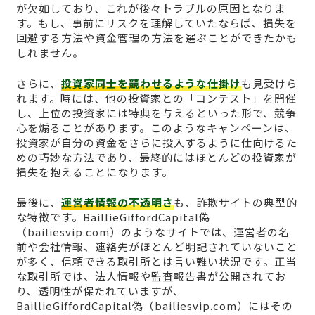
が欠如しており、これが後々トラブルの原因となりま
す。もし、事前にリスクを理解していたならば、損失を
回避する方法や資金管理の方法を選ぶことができたかも
しれません。
さらに、
投資家同士を競わせるような仕掛け
も見受けら
れます。時には、他の投資家との「コンテスト」を開催
し、上位の投資家には特典を与えるといった形で、競争
心を煽ることがあります。このようなキャンペーンは、
投資家が自分の資金をさらに投入するように仕向けるた
めの巧妙な方法であり、最終的にはほとんどの投資家が
損失を抱えることになります。
最後に、
運営者情報の不透明さ
も、詐欺サイトの典型的
な特徴です。BaillieGiffordCapital偽
（bailiesvip.com）のようなサイトでは、運営者の名
前や会社情報、連絡先がほとんど明記されていないこと
が多く、信頼できる取引所とは言い難い状況です。正当
な取引所では、法人情報や監査報告書が公開されてお
り、透明性が保たれていますが、
BaillieGiffordCapital偽（bailiesvip.com）にはその