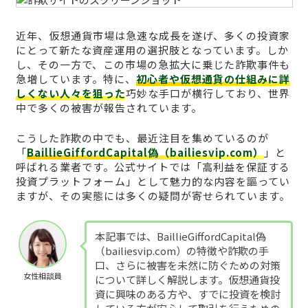
近年、仮想通貨市場は急速な成長を遂げ、多くの投資家
にとって新たな資産運用の選択肢となっています。しか
し、その一方で、この市場の急拡大に乗じた詐欺事件も
急増しています。特に、
初心者や仮想通貨の仕組みに詳
しくない人々を狙った
巧妙な手口が横行しており、世界
中で多くの被害が報告されています。
こうした詐欺の中でも、最近注目を集めているのが
「
BaillieGiffordCapital偽（bailiesvip.com）
」と
呼ばれる業者です。公式サイトでは「高利益を保証する
投資プラットフォーム」として魅力的な内容を謳ってい
ますが、その実態には多くの疑問が寄せられています。
本記事では、BaillieGiffordCapital偽
（bailiesvip.com）の特徴や詐欺の手
口、さらに被害を未然に防ぐための対策
女性相談員
について詳しく解説します。仮想通貨投
資に興味のある方や、すでに投資を検討