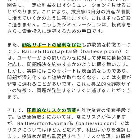
関係に、一定の利益を出すシミュレーションを見せるこ
とがあります。これにより、投資家は自分の資産が順調
に増えていくかのように感じますが、これは単なる幻影
に過ぎません。こうしたシミュレーションは、投資家を
さらに資金投入に誘導するための手口です。
また、
顧客サポートの過剰な保証
も詐欺的な特徴の一つ
です。BaillieGiffordCapital偽（bailiesvip.com）で
は、ユーザーからの問い合わせに対して非常に積極的に
対応し、問題解決を約束するかのように振る舞います。
しかし、実際にはこのサポートは表面的なものであり、
問題が深刻化すると連絡が取れなくなる、または支援が
非常に遅れることが多いです。これも典型的な詐欺サイ
トの特徴で、問題が発生するとすぐに逃げることができ
ます。
そして、
圧倒的なリスクの隠蔽
も詐欺業者の常套手段で
す。仮想通貨取引においては、常にリスクが伴います
が、BaillieGiffordCapital偽（bailiesvip.com）では
リスクについてはほとんど触れず、利益ばかりを強調し
ます。投資家が最も重要視すべき「リスク管理」の情報