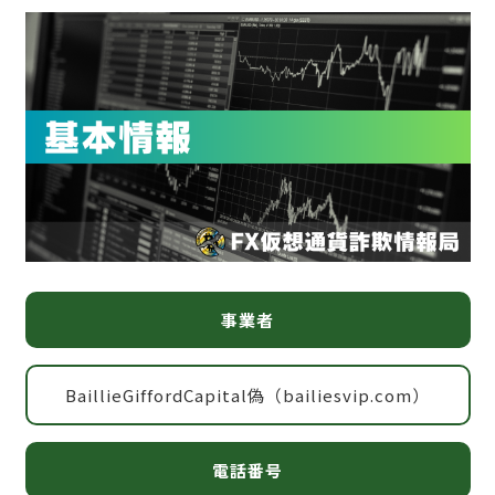
事業者
BaillieGiffordCapital偽（bailiesvip.com）
電話番号