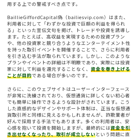
用する上での警戒すべき点です。
BaillieGiffordCapital偽（bailiesvip.com）はまた、
利用者に対して「わずかな投資で巨額の利益を得られ
る」といった宣伝文句を掲げ、トレードや投資を誘導し
ます。たとえば、高収益を実現するための投資プラン
や、他の投資家と競り合うようなエンターテイメント性
を持った取引イベントを開催することで、さらに利用者
を引き込む手法が取られています。しかし、このような
プランやイベントの詳細は不明瞭であり、実際には投資
家に対して利益を還元することなく、
資金を巻き上げる
ことが目的
である場合が多いのです。
さらに、このウェブサイトはユーザーインターフェース
が非常に洗練されており、仮想通貨に詳しくない初心者
でも簡単に操作できるような設計がされています。こう
した直感的なデザインやサポート体制は、正当な仮想通
貨取引所と同様に見えるかもしれませんが、詐欺業者が
好んで採用する手法でもあります。多くの利用者は、安
心感を抱いて投資を開始しますが、最終的には
資金を引
き出せなくなったり、取引が成立しない
という問題に直