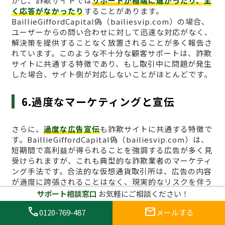
かし、詐欺サイトでは
サポートが極端に遅かったり、全
く応答がなかったり
することがあります。
BaillieGiffordCapital偽（bailiesvip.com）の場合、
ユーザーからの問い合わせに対して迅速な対応がなく、
解決策を提供することなく放置されることが多く報告さ
れています。このような不十分な顧客サポートは、詐欺
サイトに共通する特徴であり、もし取引中に問題が発生
した場合、サイト側が対応しないことがほとんどです。
6.過度なマーケティングと宣伝
さらに、
過度な広告宣伝
も詐欺サイトに共通する特徴で
す。BaillieGiffordCapital偽（bailiesvip.com）は、
短期間で高利益が得られることを強調する広告が多く見
受けられますが、これも典型的な詐欺業者のマーケティ
ング手法です。合法的な仮想通貨取引所は、広告の内容
が過度に誇張されることはなく、現実的なリスクを伴う
取引であることを明確に伝えています。
サポート相談窓口
お気軽にご相談ください！
call
mail
0120-769-487
メールする
これらの共通点を把握し、