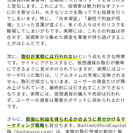
と宣伝します。これにより、投資家は魅力的なオファー
に引き寄せられ、大きなリスクを取ってでも投資を行っ
てしまいます。特に、「元本保証」「最短で利益が倍
増」といった言葉が並ぶと、多くの人々はそのリスクを
軽視してしまいがちです。実際には、これらの利益は存
在せず、投資家から集めた資金を業者が持ち逃げするこ
とがほとんどです。
次に、
取引が実際には行われない
という点も大きな特徴
です。サイトにアクセスすると、仮想通貨の取引が簡単
にできるように見せかけられていますが、実際にはユー
ザーが行った取引は、リアルタイムの市場に反映されま
せん。取引が成立しないまま、ユーザーの資金だけが積
み上げられていき、最終的には引き出すことができなく
なります。実際には、仮想通貨の購入や売却は行われ
ず、ユーザーの資金は業者のポケットに収められるだけ
です。
さらに、
即座に利益を得られるかのように見せかけるマ
ーケティング戦略
も目立ちます。BaillieGiffordCapital
偽（bailiesvip.com）は、実際の取引市場の動向と無