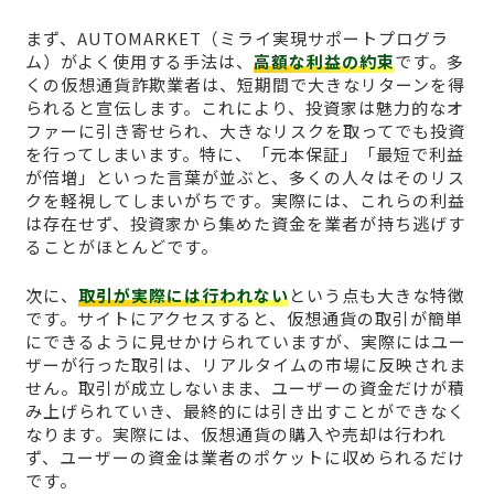
まず、AUTOMARKET（ミライ実現サポートプログラ
ム）がよく使用する手法は、
高額な利益の約束
です。多
くの仮想通貨詐欺業者は、短期間で大きなリターンを得
られると宣伝します。これにより、投資家は魅力的なオ
ファーに引き寄せられ、大きなリスクを取ってでも投資
を行ってしまいます。特に、「元本保証」「最短で利益
が倍増」といった言葉が並ぶと、多くの人々はそのリス
クを軽視してしまいがちです。実際には、これらの利益
は存在せず、投資家から集めた資金を業者が持ち逃げす
ることがほとんどです。
次に、
取引が実際には行われない
という点も大きな特徴
です。サイトにアクセスすると、仮想通貨の取引が簡単
にできるように見せかけられていますが、実際にはユー
ザーが行った取引は、リアルタイムの市場に反映されま
せん。取引が成立しないまま、ユーザーの資金だけが積
み上げられていき、最終的には引き出すことができなく
なります。実際には、仮想通貨の購入や売却は行われ
ず、ユーザーの資金は業者のポケットに収められるだけ
です。