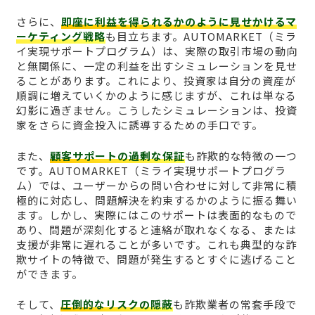
さらに、
即座に利益を得られるかのように見せかけるマ
ーケティング戦略
も目立ちます。AUTOMARKET（ミラ
イ実現サポートプログラム）は、実際の取引市場の動向
と無関係に、一定の利益を出すシミュレーションを見せ
ることがあります。これにより、投資家は自分の資産が
順調に増えていくかのように感じますが、これは単なる
幻影に過ぎません。こうしたシミュレーションは、投資
家をさらに資金投入に誘導するための手口です。
また、
顧客サポートの過剰な保証
も詐欺的な特徴の一つ
です。AUTOMARKET（ミライ実現サポートプログラ
ム）では、ユーザーからの問い合わせに対して非常に積
極的に対応し、問題解決を約束するかのように振る舞い
ます。しかし、実際にはこのサポートは表面的なもので
あり、問題が深刻化すると連絡が取れなくなる、または
支援が非常に遅れることが多いです。これも典型的な詐
欺サイトの特徴で、問題が発生するとすぐに逃げること
ができます。
そして、
圧倒的なリスクの隠蔽
も詐欺業者の常套手段で