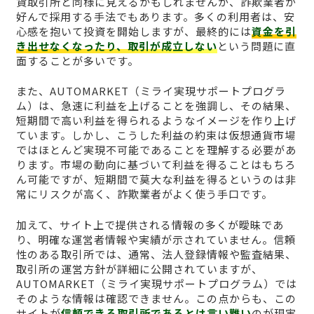
貨取引所と同様に見えるかもしれませんが、詐欺業者が
好んで採用する手法でもあります。多くの利用者は、安
心感を抱いて投資を開始しますが、最終的には
資金を引
き出せなくなったり、取引が成立しない
という問題に直
面することが多いです。
また、AUTOMARKET（ミライ実現サポートプログラ
ム）は、急速に利益を上げることを強調し、その結果、
短期間で高い利益を得られるようなイメージを作り上げ
ています。しかし、こうした利益の約束は仮想通貨市場
ではほとんど実現不可能であることを理解する必要があ
ります。市場の動向に基づいて利益を得ることはもちろ
ん可能ですが、短期間で莫大な利益を得るというのは非
常にリスクが高く、詐欺業者がよく使う手口です。
加えて、サイト上で提供される情報の多くが曖昧であ
り、明確な運営者情報や実績が示されていません。信頼
性のある取引所では、通常、法人登録情報や監査結果、
取引所の運営方針が詳細に公開されていますが、
AUTOMARKET（ミライ実現サポートプログラム）では
そのような情報は確認できません。この点からも、この
サイトが
信頼できる取引所であるとは言い難い
のが現実