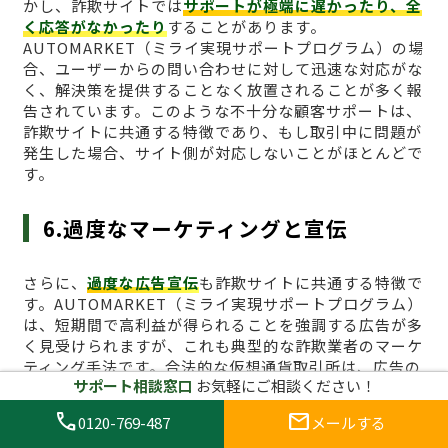
かし、詐欺サイトでは
サポートが極端に遅かったり、全
く応答がなかったり
することがあります。
AUTOMARKET（ミライ実現サポートプログラム）の場
合、ユーザーからの問い合わせに対して迅速な対応がな
く、解決策を提供することなく放置されることが多く報
告されています。このような不十分な顧客サポートは、
詐欺サイトに共通する特徴であり、もし取引中に問題が
発生した場合、サイト側が対応しないことがほとんどで
す。
6.過度なマーケティングと宣伝
さらに、
過度な広告宣伝
も詐欺サイトに共通する特徴で
す。AUTOMARKET（ミライ実現サポートプログラム）
は、短期間で高利益が得られることを強調する広告が多
く見受けられますが、これも典型的な詐欺業者のマーケ
ティング手法です。合法的な仮想通貨取引所は、広告の
サポート相談窓口
お気軽にご相談ください！
内容が過度に誇張されることはなく、現実的なリスクを
伴う取引であることを明確に伝えています。
call
mail
0120-769-487
メールする