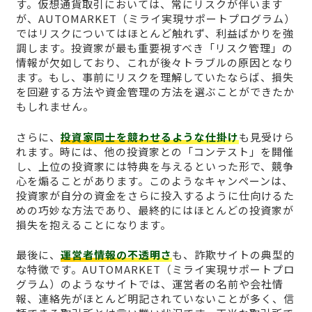
す。仮想通貨取引においては、常にリスクが伴います
が、AUTOMARKET（ミライ実現サポートプログラム）
ではリスクについてはほとんど触れず、利益ばかりを強
調します。投資家が最も重要視すべき「リスク管理」の
情報が欠如しており、これが後々トラブルの原因となり
ます。もし、事前にリスクを理解していたならば、損失
を回避する方法や資金管理の方法を選ぶことができたか
もしれません。
さらに、
投資家同士を競わせるような仕掛け
も見受けら
れます。時には、他の投資家との「コンテスト」を開催
し、上位の投資家には特典を与えるといった形で、競争
心を煽ることがあります。このようなキャンペーンは、
投資家が自分の資金をさらに投入するように仕向けるた
めの巧妙な方法であり、最終的にはほとんどの投資家が
損失を抱えることになります。
最後に、
運営者情報の不透明さ
も、詐欺サイトの典型的
な特徴です。AUTOMARKET（ミライ実現サポートプロ
グラム）のようなサイトでは、運営者の名前や会社情
報、連絡先がほとんど明記されていないことが多く、信