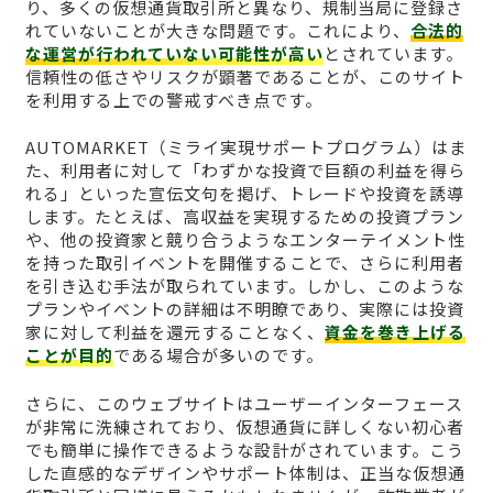
り、多くの仮想通貨取引所と異なり、規制当局に登録さ
れていないことが大きな問題です。これにより、
合法的
な運営が行われていない可能性が高い
とされています。
信頼性の低さやリスクが顕著であることが、このサイト
を利用する上での警戒すべき点です。
AUTOMARKET（ミライ実現サポートプログラム）はま
た、利用者に対して「わずかな投資で巨額の利益を得ら
れる」といった宣伝文句を掲げ、トレードや投資を誘導
します。たとえば、高収益を実現するための投資プラン
や、他の投資家と競り合うようなエンターテイメント性
を持った取引イベントを開催することで、さらに利用者
を引き込む手法が取られています。しかし、このような
プランやイベントの詳細は不明瞭であり、実際には投資
家に対して利益を還元することなく、
資金を巻き上げる
ことが目的
である場合が多いのです。
さらに、このウェブサイトはユーザーインターフェース
が非常に洗練されており、仮想通貨に詳しくない初心者
でも簡単に操作できるような設計がされています。こう
した直感的なデザインやサポート体制は、正当な仮想通