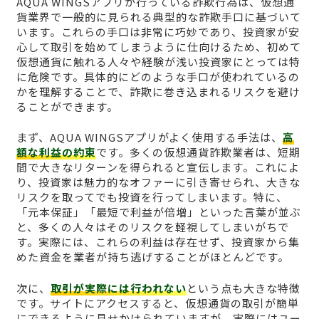
AQUA WINGSアプリが行っている詐欺行為は、仮想通
貨業界で一般的に見られる典型的な詐欺手口に基づいて
います。これらの手口は非常に巧妙であり、投資家が安
心して取引を始めてしまうように仕向けるため、初めて
仮想通貨に触れる人々や経験が浅い投資家にとっては特
に危険です。具体的にどのような手口が使われているの
かを理解することで、詐欺に巻き込まれるリスクを避け
ることができます。
まず、AQUA WINGSアプリがよく使用する手法は、
高
額な利益の約束
です。多くの仮想通貨詐欺業者は、短期
間で大きなリターンを得られると宣伝します。これによ
り、投資家は魅力的なオファーに引き寄せられ、大きな
リスクを取ってでも投資を行ってしまいます。特に、
「元本保証」「最短で利益が倍増」といった言葉が並ぶ
と、多くの人々はそのリスクを軽視してしまいがちで
す。実際には、これらの利益は存在せず、投資家から集
めた資金を業者が持ち逃げすることがほとんどです。
次に、
取引が実際には行われない
という点も大きな特徴
です。サイトにアクセスすると、仮想通貨の取引が簡単
にできるように見せかけられていますが、実際にはユー