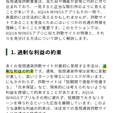
仮想通貨詐欺業者は、見た目や機能が非常に巧妙に作り
込まれており、一見すると正当な取引所のように見える
ことが多いです。AQUA WINGSアプリもその一例で、
表面的には合法的に見えるかもしれませんが、詐欺サイ
トであることを見抜くためにはいくつかの共通の特徴を
理解しておくことが重要です。このセクションでは、
AQUA WINGSアプリに似た詐欺サイトの特徴と、それ
らを見分ける方法について詳しく解説します。
1. 過剰な利益の約束
多くの仮想通貨詐欺サイトが最初に使用する手法は、
過
剰な利益の約束
です。通常、仮想通貨市場は非常に変動
が激しく、高いリターンを得るにはリスクが伴います。
にもかかわらず、詐欺サイトは「短期間で資産が倍増す
る」「元本保証」など、現実的には考えられないような
利益を誇張して約束することがあります。AQUA
WINGSアプリもその例に漏れず、短期間で大きなリタ
ーンを得られるといった広告を展開しています。このよ
うな過剰な利益の約束は、ほぼ全ての仮想通貨詐欺サイ