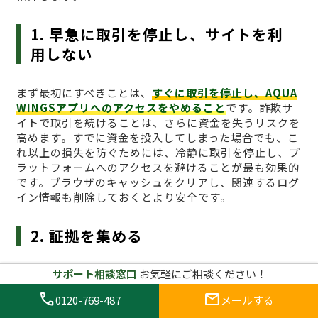
1. 早急に取引を停止し、サイトを利
用しない
まず最初にすべきことは、
すぐに取引を停止し、AQUA
WINGSアプリへのアクセスをやめること
です。詐欺サ
イトで取引を続けることは、さらに資金を失うリスクを
高めます。すでに資金を投入してしまった場合でも、こ
れ以上の損失を防ぐためには、冷静に取引を停止し、プ
ラットフォームへのアクセスを避けることが最も効果的
です。ブラウザのキャッシュをクリアし、関連するログ
イン情報も削除しておくとより安全です。
2. 証拠を集める
サポート相談窓口
お気軽にご相談ください！
詐欺に遭った場合、
証拠を集めることが非常に重要
で
す。取引履歴、入金記録、通信内容、スクリーンショッ
call
mail
0120-769-487
メールする
トなど、可能な限り詳細な証拠を収集しましょう。これ