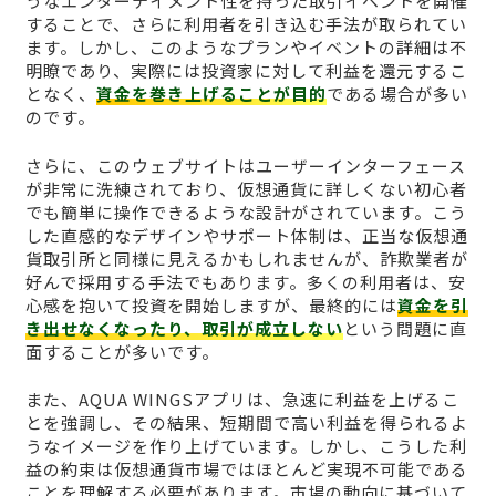
うなエンターテイメント性を持った取引イベントを開催
することで、さらに利用者を引き込む手法が取られてい
ます。しかし、このようなプランやイベントの詳細は不
明瞭であり、実際には投資家に対して利益を還元するこ
となく、
資金を巻き上げることが目的
である場合が多い
のです。
さらに、このウェブサイトはユーザーインターフェース
が非常に洗練されており、仮想通貨に詳しくない初心者
でも簡単に操作できるような設計がされています。こう
した直感的なデザインやサポート体制は、正当な仮想通
貨取引所と同様に見えるかもしれませんが、詐欺業者が
好んで採用する手法でもあります。多くの利用者は、安
心感を抱いて投資を開始しますが、最終的には
資金を引
き出せなくなったり、取引が成立しない
という問題に直
面することが多いです。
また、AQUA WINGSアプリは、急速に利益を上げるこ
とを強調し、その結果、短期間で高い利益を得られるよ
うなイメージを作り上げています。しかし、こうした利
益の約束は仮想通貨市場ではほとんど実現不可能である
ことを理解する必要があります。市場の動向に基づいて