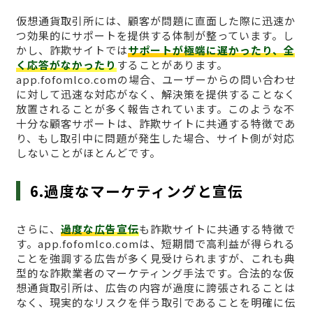
仮想通貨取引所には、顧客が問題に直面した際に迅速か
つ効果的にサポートを提供する体制が整っています。し
かし、詐欺サイトでは
サポートが極端に遅かったり、全
く応答がなかったり
することがあります。
app.fofomlco.comの場合、ユーザーからの問い合わせ
に対して迅速な対応がなく、解決策を提供することなく
放置されることが多く報告されています。このような不
十分な顧客サポートは、詐欺サイトに共通する特徴であ
り、もし取引中に問題が発生した場合、サイト側が対応
しないことがほとんどです。
6.過度なマーケティングと宣伝
さらに、
過度な広告宣伝
も詐欺サイトに共通する特徴で
す。app.fofomlco.comは、短期間で高利益が得られる
ことを強調する広告が多く見受けられますが、これも典
型的な詐欺業者のマーケティング手法です。合法的な仮
想通貨取引所は、広告の内容が過度に誇張されることは
なく、現実的なリスクを伴う取引であることを明確に伝