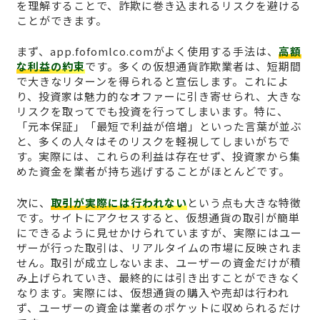
を理解することで、詐欺に巻き込まれるリスクを避ける
ことができます。
まず、app.fofomlco.comがよく使用する手法は、
高額
な利益の約束
です。多くの仮想通貨詐欺業者は、短期間
で大きなリターンを得られると宣伝します。これによ
り、投資家は魅力的なオファーに引き寄せられ、大きな
リスクを取ってでも投資を行ってしまいます。特に、
「元本保証」「最短で利益が倍増」といった言葉が並ぶ
と、多くの人々はそのリスクを軽視してしまいがちで
す。実際には、これらの利益は存在せず、投資家から集
めた資金を業者が持ち逃げすることがほとんどです。
次に、
取引が実際には行われない
という点も大きな特徴
です。サイトにアクセスすると、仮想通貨の取引が簡単
にできるように見せかけられていますが、実際にはユー
ザーが行った取引は、リアルタイムの市場に反映されま
せん。取引が成立しないまま、ユーザーの資金だけが積
み上げられていき、最終的には引き出すことができなく
なります。実際には、仮想通貨の購入や売却は行われ
ず、ユーザーの資金は業者のポケットに収められるだけ