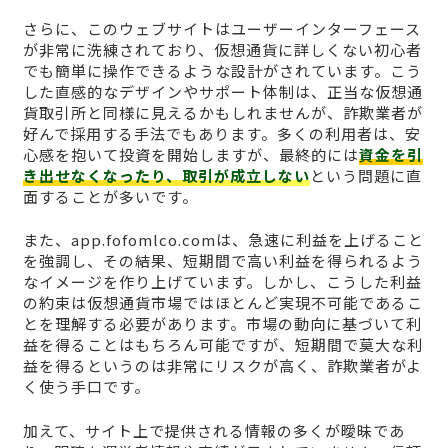
さらに、このウェブサイトはユーザーインターフェース
が非常に洗練されており、仮想通貨に詳しくない初心者
でも簡単に操作できるような設計がされています。こう
した直感的なデザインやサポート体制は、正当な仮想通
貨取引所と同様に見えるかもしれませんが、詐欺業者が
好んで採用する手法でもあります。多くの利用者は、安
心感を抱いて投資を開始しますが、最終的には
資金を引
き出せなくなったり、取引が成立しない
という問題に直
面することが多いです。
また、app.fofomlco.comは、急速に利益を上げること
を強調し、その結果、短期間で高い利益を得られるよう
なイメージを作り上げています。しかし、こうした利益
の約束は仮想通貨市場ではほとんど実現不可能であるこ
とを理解する必要があります。市場の動向に基づいて利
益を得ることはもちろん可能ですが、短期間で莫大な利
益を得るというのは非常にリスクが高く、詐欺業者がよ
く使う手口です。
加えて、サイト上で提供される情報の多くが曖昧であ