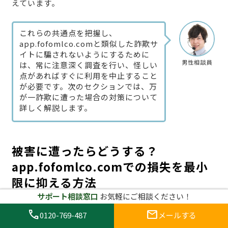
えています。
これらの共通点を把握し、
app.fofomlco.comと類似した詐欺サ
イトに騙されないようにするために
男性相談員
は、常に注意深く調査を行い、怪しい
点があればすぐに利用を中止すること
が必要です。次のセクションでは、万
が一詐欺に遭った場合の対策について
詳しく解説します。
被害に遭ったらどうする？
app.fofomlco.comでの損失を最小
限に抑える方法
サポート相談窓口
お気軽にご相談ください！
call
mail
0120-769-487
メールする