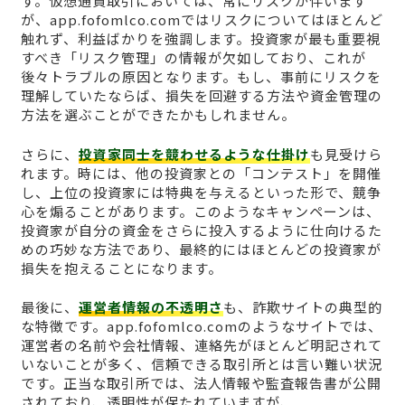
す。仮想通貨取引においては、常にリスクが伴います
が、app.fofomlco.comではリスクについてはほとんど
触れず、利益ばかりを強調します。投資家が最も重要視
すべき「リスク管理」の情報が欠如しており、これが
後々トラブルの原因となります。もし、事前にリスクを
理解していたならば、損失を回避する方法や資金管理の
方法を選ぶことができたかもしれません。
さらに、
投資家同士を競わせるような仕掛け
も見受けら
れます。時には、他の投資家との「コンテスト」を開催
し、上位の投資家には特典を与えるといった形で、競争
心を煽ることがあります。このようなキャンペーンは、
投資家が自分の資金をさらに投入するように仕向けるた
めの巧妙な方法であり、最終的にはほとんどの投資家が
損失を抱えることになります。
最後に、
運営者情報の不透明さ
も、詐欺サイトの典型的
な特徴です。app.fofomlco.comのようなサイトでは、
運営者の名前や会社情報、連絡先がほとんど明記されて
いないことが多く、信頼できる取引所とは言い難い状況
です。正当な取引所では、法人情報や監査報告書が公開
されており、透明性が保たれていますが、