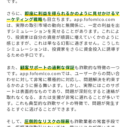
です。
さらに、
即座に利益を得られるかのように見せかけるマ
ーケティング戦略
も目立ちます。app.fofomlco.com
は、実際の取引市場の動向と無関係に、一定の利益を出
すシミュレーションを見せることがあります。これによ
り、投資家は自分の資産が順調に増えていくかのように
感じますが、これは単なる幻影に過ぎません。こうした
シミュレーションは、投資家をさらに資金投入に誘導す
るための手口です。
また、
顧客サポートの過剰な保証
も詐欺的な特徴の一つ
です。app.fofomlco.comでは、ユーザーからの問い合
わせに対して非常に積極的に対応し、問題解決を約束す
るかのように振る舞います。しかし、実際にはこのサポ
ートは表面的なものであり、問題が深刻化すると連絡が
取れなくなる、または支援が非常に遅れることが多いで
す。これも典型的な詐欺サイトの特徴で、問題が発生す
るとすぐに逃げることができます。
そして、
圧倒的なリスクの隠蔽
も詐欺業者の常套手段で