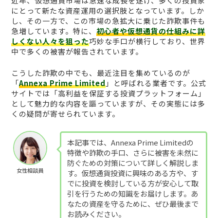
近年、仮想通貨市場は急速な成長を遂げ、多くの投資家
にとって新たな資産運用の選択肢となっています。しか
し、その一方で、この市場の急拡大に乗じた詐欺事件も
急増しています。特に、
初心者や仮想通貨の仕組みに詳
しくない人々を狙った
巧妙な手口が横行しており、世界
中で多くの被害が報告されています。
こうした詐欺の中でも、最近注目を集めているのが
「
Annexa Prime Limited
」と呼ばれる業者です。公式
サイトでは「高利益を保証する投資プラットフォーム」
として魅力的な内容を謳っていますが、その実態には多
くの疑問が寄せられています。
本記事では、Annexa Prime Limitedの
特徴や詐欺の手口、さらに被害を未然に
防ぐための対策について詳しく解説しま
女性相談員
す。仮想通貨投資に興味のある方や、す
でに投資を検討している方が安心して取
引を行うための知識をお届けします。あ
なたの資産を守るために、ぜひ最後まで
お読みください。