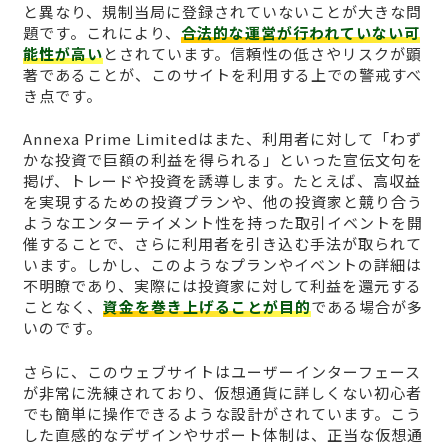
と異なり、規制当局に登録されていないことが大きな問
題です。これにより、
合法的な運営が行われていない可
能性が高い
とされています。信頼性の低さやリスクが顕
著であることが、このサイトを利用する上での警戒すべ
き点です。
Annexa Prime Limitedはまた、利用者に対して「わず
かな投資で巨額の利益を得られる」といった宣伝文句を
掲げ、トレードや投資を誘導します。たとえば、高収益
を実現するための投資プランや、他の投資家と競り合う
ようなエンターテイメント性を持った取引イベントを開
催することで、さらに利用者を引き込む手法が取られて
います。しかし、このようなプランやイベントの詳細は
不明瞭であり、実際には投資家に対して利益を還元する
ことなく、
資金を巻き上げることが目的
である場合が多
いのです。
さらに、このウェブサイトはユーザーインターフェース
が非常に洗練されており、仮想通貨に詳しくない初心者
でも簡単に操作できるような設計がされています。こう
した直感的なデザインやサポート体制は、正当な仮想通