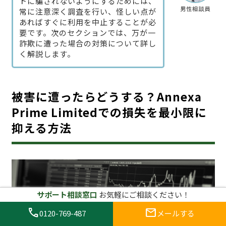
トに騙されないようにするためには、
男性相談員
常に注意深く調査を行い、怪しい点が
あればすぐに利用を中止することが必
要です。次のセクションでは、万が一
詐欺に遭った場合の対策について詳し
く解説します。
被害に遭ったらどうする？Annexa
Prime Limitedでの損失を最小限に
抑える方法
サポート相談窓口
お気軽にご相談ください！
call
mail
0120-769-487
メールする