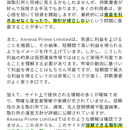
貨取引所と同様に見えるかもしれませんが、詐欺業者が
好んで採用する手法でもあります。多くの利用者は、安
心感を抱いて投資を開始しますが、最終的には
資金を引
き出せなくなったり、取引が成立しない
という問題に直
面することが多いです。
また、Annexa Prime Limitedは、急速に利益を上げる
ことを強調し、その結果、短期間で高い利益を得られる
ようなイメージを作り上げています。しかし、こうした
利益の約束は仮想通貨市場ではほとんど実現不可能であ
ることを理解する必要があります。市場の動向に基づい
て利益を得ることはもちろん可能ですが、短期間で莫大
な利益を得るというのは非常にリスクが高く、詐欺業者
がよく使う手口です。
加えて、サイト上で提供される情報の多くが曖昧であ
り、明確な運営者情報や実績が示されていません。信頼
性のある取引所では、通常、法人登録情報や監査結果、
取引所の運営方針が詳細に公開されていますが、
Annexa Prime Limitedではそのような情報は確認でき
ません。この点からも、このサイトが
信頼できる取引所