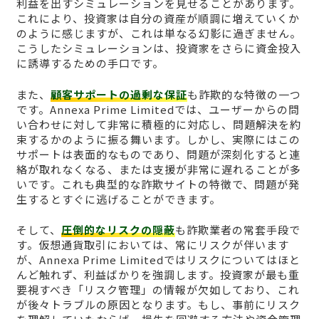
利益を出すシミュレーションを見せることがあります。
これにより、投資家は自分の資産が順調に増えていくか
のように感じますが、これは単なる幻影に過ぎません。
こうしたシミュレーションは、投資家をさらに資金投入
に誘導するための手口です。
また、
顧客サポートの過剰な保証
も詐欺的な特徴の一つ
です。Annexa Prime Limitedでは、ユーザーからの問
い合わせに対して非常に積極的に対応し、問題解決を約
束するかのように振る舞います。しかし、実際にはこの
サポートは表面的なものであり、問題が深刻化すると連
絡が取れなくなる、または支援が非常に遅れることが多
いです。これも典型的な詐欺サイトの特徴で、問題が発
生するとすぐに逃げることができます。
そして、
圧倒的なリスクの隠蔽
も詐欺業者の常套手段で
す。仮想通貨取引においては、常にリスクが伴います
が、Annexa Prime Limitedではリスクについてはほと
んど触れず、利益ばかりを強調します。投資家が最も重
要視すべき「リスク管理」の情報が欠如しており、これ
が後々トラブルの原因となります。もし、事前にリスク