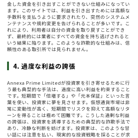
金した資金を引き出すことができない仕組みになってい
ます。このサイトでは、利益を引き出すためには高額な
手数料を支払うように要求されたり、突然のシステムメ
ンテナンスや規約変更を告げられることが多いです。こ
れにより、利用者は自分の資金を取り戻すことができ
ず、最終的には業者にすべての資金を持ち逃げされると
いう結果に陥ります。このような詐欺的な仕組みは、信
頼性のある取引所では見られません。
4. 過度な利益の誇張
Annexa Prime Limitedが投資家を引き寄せるために行
う最も典型的な手法は、過度に高い利益を約束すること
です。短期間で「倍増する」や「元本保証」といった言
葉を使い、投資家に夢を見させます。仮想通貨市場は非
常に変動性が高く、短期間でリスクを抑えて高額なリタ
ーンを得ることは極めて困難です。こうした過剰な利益
の誇張は、投資家を誘導するための典型的な詐欺手法で
あり、冷静な判断を妨げます。投資家は、このような甘
い話には注意を払い、現実的な投資戦略を採ることが求