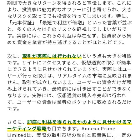
期間で大きなリターンを得られると宣伝します。これに
より、投資家は魅力的なオファーに引き寄せられ、大き
なリスクを取ってでも投資を行ってしまいます。特に、
「元本保証」「最短で利益が倍増」といった言葉が並ぶ
と、多くの人々はそのリスクを軽視してしまいがちで
す。実際には、これらの利益は存在せず、投資家から集
めた資金を業者が持ち逃げすることがほとんどです。
次に、
取引が実際には行われない
という点も大きな特徴
です。サイトにアクセスすると、仮想通貨の取引が簡単
にできるように見せかけられていますが、実際にはユー
ザーが行った取引は、リアルタイムの市場に反映されま
せん。取引が成立しないまま、ユーザーの資金だけが積
み上げられていき、最終的には引き出すことができなく
なります。実際には、仮想通貨の購入や売却は行われ
ず、ユーザーの資金は業者のポケットに収められるだけ
です。
さらに、
即座に利益を得られるかのように見せかけるマ
ーケティング戦略
も目立ちます。Annexa Prime
Limitedは、実際の取引市場の動向と無関係に、一定の