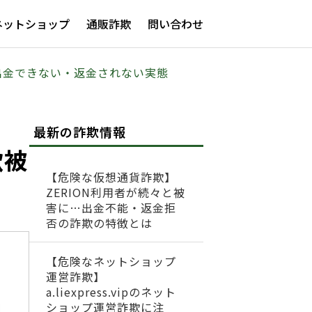
ネットショップ
通販詐欺
問い合わせ
！出金できない・返金されない実態
最新の詐欺情報
欺被
【危険な仮想通貨詐欺】
ZERION利用者が続々と被
害に…出金不能・返金拒
否の詐欺の特徴とは
【危険なネットショップ
運営詐欺】
a.liexpress.vipのネット
ショップ運営詐欺に注