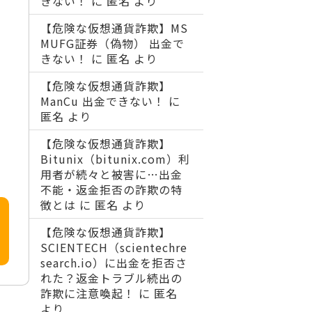
きない！
に
匿名
より
【危険な仮想通貨詐欺】MS
MUFG証券（偽物） 出金で
きない！
に
匿名
より
【危険な仮想通貨詐欺】
ManCu 出金できない！
に
匿名
より
【危険な仮想通貨詐欺】
Bitunix（bitunix.com）利
用者が続々と被害に…出金
不能・返金拒否の詐欺の特
徴とは
に
匿名
より
【危険な仮想通貨詐欺】
SCIENTECH（scientechre
search.io）に出金を拒否さ
れた？返金トラブル続出の
詐欺に注意喚起！
に
匿名
より