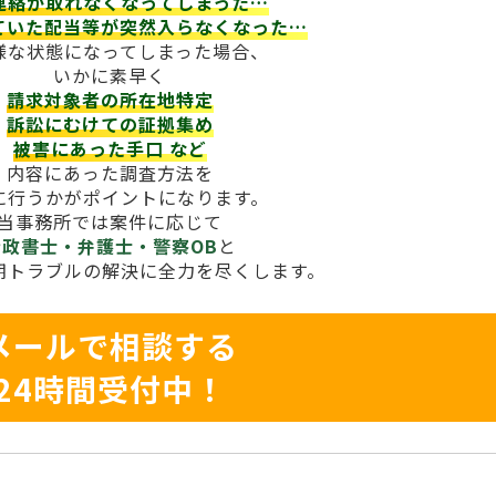
連絡が取れなくなってしまった…
ていた配当等が
突然入らなくなった…
様な状態になってしまった場合、
いかに素早く
請求対象者の所在地特定
訴訟にむけての証拠集め
被害にあった手口
など
内容にあった調査方法を
に行うかがポイントになります。
当事務所では案件に応じて
行政書士・弁護士・警察OB
と
期トラブルの解決に全力を尽くします。
メールで相談する
24時間受付中！