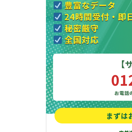
豊富なデータ
24時間受付・即
秘密厳守
全国対応
【
01
お電話
まずは