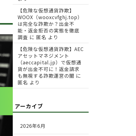
【危険な仮想通貨詐欺】
WOOX（wooxcvfghj.top）
は完全な詐欺か？出金不
能・返金拒否の実態を徹底
調査
に
匿名
より
【危険な仮想通貨詐欺】AEC
アセットマネジメント
（aeccapital.jp）で仮想通
貨が出金不可に！返金請求
も無視する詐欺運営の闇
に
匿名
より
アーカイブ
2026年6月