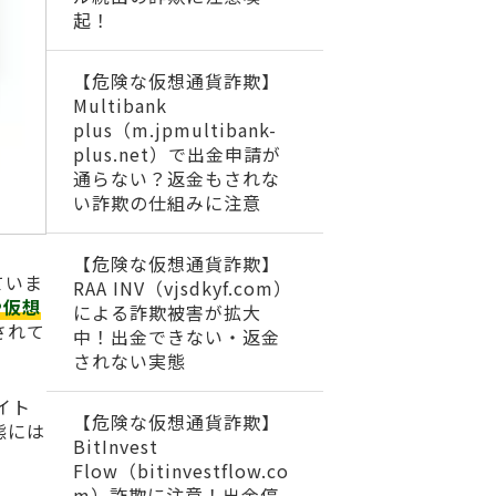
起！
【危険な仮想通貨詐欺】
Multibank
plus（m.jpmultibank-
plus.net）で出金申請が
通らない？返金もされな
い詐欺の仕組みに注意
【危険な仮想通貨詐欺】
ていま
RAA INV（vjsdkyf.com）
や仮想
による詐欺被害が拡大
されて
中！出金できない・返金
されない実態
イト
【危険な仮想通貨詐欺】
態には
BitInvest
Flow（bitinvestflow.co
m）詐欺に注意！出金停