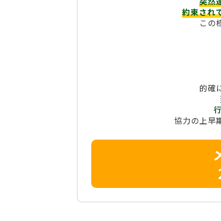
突然
約束され
この
的確
協力の上早