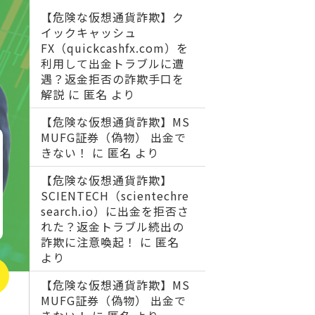
【危険な仮想通貨詐欺】ク
イックキャッシュ
FX（quickcashfx.com）を
利用して出金トラブルに遭
遇？返金拒否の詐欺手口を
解説
に
匿名
より
【危険な仮想通貨詐欺】MS
MUFG証券（偽物） 出金で
きない！
に
匿名
より
【危険な仮想通貨詐欺】
SCIENTECH（scientechre
search.io）に出金を拒否さ
れた？返金トラブル続出の
詐欺に注意喚起！
に
匿名
より
【危険な仮想通貨詐欺】MS
MUFG証券（偽物） 出金で