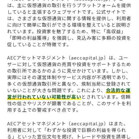
は、主に仮想通貨の取引を行うプラットフォームを提供
していると主張するウェブサイトです。公式サイトで
は、さまざまな仮想通貨に関する情報を提供し、利用者
に向けて簡単に取引ができる環境を整えていると説明さ
れています。投資家を魅了するため、特に「高収益」
「即時の利益獲得」を強調し、見込み客に多額の投資を
促していることが特徴です。
AECアセットマネジメント（aeccapital.jp）は、ユー
ザーに対して仮想通貨の売買や投資をサポートするため
の取引所であるかのように見せかけています。しかし、
実際にはその運営体制やサービス内容が不透明であり、
多くの仮想通貨取引所と異なり、規制当局に登録されて
いないことが大きな問題です。これにより、
合法的な運
営が行われていない可能性が高い
とされています。信頼
性の低さやリスクが顕著であることが、このサイトを利
用する上での警戒すべき点です。
AECアセットマネジメント（aeccapital.jp）はまた、
利用者に対して「わずかな投資で巨額の利益を得られ
る」といった宣伝文句を掲げ、トレードや投資を誘導し