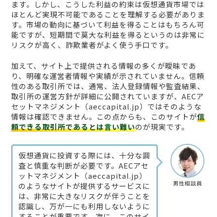
ます。しかし、こうした利益の約束は仮想通貨市場では
ほとんど実現不可能であることを理解する必要がありま
す。市場の動向に基づいて利益を得ることはもちろん可
能ですが、短期間で莫大な利益を得るというのは非常に
リスクが高く、詐欺業者がよく使う手口です。
加えて、サイト上で提供される情報の多くが曖昧であ
り、明確な運営者情報や実績が示されていません。信頼
性のある取引所では、通常、法人登録情報や監査結果、
取引所の運営方針が詳細に公開されていますが、AECア
セットマネジメント（aeccapital.jp）ではそのような
情報は確認できません。この点からも、このサイトが
信
頼できる取引所であるとは言い難い
のが現実です。
仮想通貨に投資する際には、十分な調
査と慎重な判断が必要です。AECアセ
ットマネジメント（aeccapital.jp）
男性相談員
のようなサイトが提供するサービスに
は、非常に大きなリスクが伴うことを
認識し、万が一にも利用しないように
することが重要です。次に、このサイ