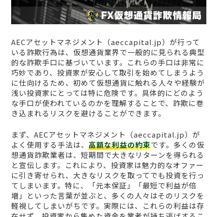
AECアセットマネジメント（aeccapital.jp）が行って
いる詐欺行為は、仮想通貨業界で一般的に見られる典型
的な詐欺手口に基づいています。これらの手口は非常に
巧妙であり、投資家が安心して取引を始めてしまうよう
に仕向けるため、初めて仮想通貨に触れる人々や経験が
浅い投資家にとっては特に危険です。具体的にどのよう
な手口が使われているのかを理解することで、詐欺に巻
き込まれるリスクを避けることができます。
まず、AECアセットマネジメント（aeccapital.jp）が
よく使用する手法は、
高額な利益の約束
です。多くの仮
想通貨詐欺業者は、短期間で大きなリターンを得られる
と宣伝します。これにより、投資家は魅力的なオファー
に引き寄せられ、大きなリスクを取ってでも投資を行っ
てしまいます。特に、「元本保証」「最短で利益が倍
増」といった言葉が並ぶと、多くの人々はそのリスクを
軽視してしまいがちです。実際には、これらの利益は存
在せず、投資家から集めた資金を業者が持ち逃げするこ