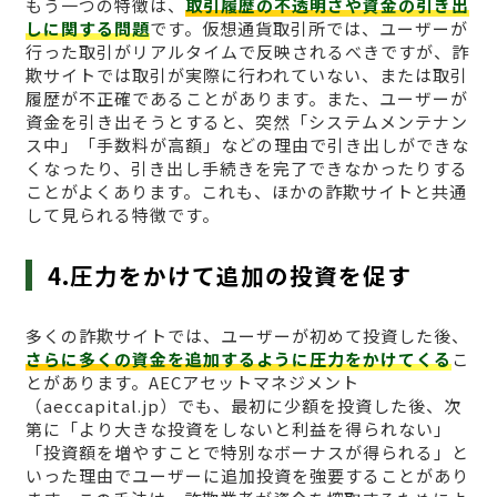
もう一つの特徴は、
取引履歴の不透明さや資金の引き出
しに関する問題
です。仮想通貨取引所では、ユーザーが
行った取引がリアルタイムで反映されるべきですが、詐
欺サイトでは取引が実際に行われていない、または取引
履歴が不正確であることがあります。また、ユーザーが
資金を引き出そうとすると、突然「システムメンテナン
ス中」「手数料が高額」などの理由で引き出しができな
くなったり、引き出し手続きを完了できなかったりする
ことがよくあります。これも、ほかの詐欺サイトと共通
して見られる特徴です。
4.圧力をかけて追加の投資を促す
多くの詐欺サイトでは、ユーザーが初めて投資した後、
さらに多くの資金を追加するように圧力をかけてくる
こ
とがあります。AECアセットマネジメント
（aeccapital.jp）でも、最初に少額を投資した後、次
第に「より大きな投資をしないと利益を得られない」
「投資額を増やすことで特別なボーナスが得られる」と
いった理由でユーザーに追加投資を強要することがあり