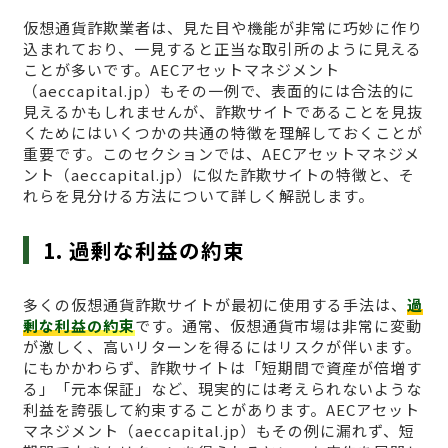
仮想通貨詐欺業者は、見た目や機能が非常に巧妙に作り
込まれており、一見すると正当な取引所のように見える
ことが多いです。AECアセットマネジメント
（aeccapital.jp）もその一例で、表面的には合法的に
見えるかもしれませんが、詐欺サイトであることを見抜
くためにはいくつかの共通の特徴を理解しておくことが
重要です。このセクションでは、AECアセットマネジメ
ント（aeccapital.jp）に似た詐欺サイトの特徴と、そ
れらを見分ける方法について詳しく解説します。
1. 過剰な利益の約束
多くの仮想通貨詐欺サイトが最初に使用する手法は、
過
剰な利益の約束
です。通常、仮想通貨市場は非常に変動
が激しく、高いリターンを得るにはリスクが伴います。
にもかかわらず、詐欺サイトは「短期間で資産が倍増す
る」「元本保証」など、現実的には考えられないような
利益を誇張して約束することがあります。AECアセット
マネジメント（aeccapital.jp）もその例に漏れず、短