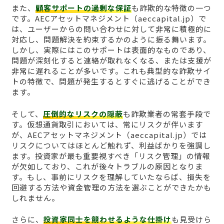
また、
顧客サポートの過剰な保証
も詐欺的な特徴の一つ
です。AECアセットマネジメント（aeccapital.jp）で
は、ユーザーからの問い合わせに対して非常に積極的に
対応し、問題解決を約束するかのように振る舞います。
しかし、実際にはこのサポートは表面的なものであり、
問題が深刻化すると連絡が取れなくなる、または支援が
非常に遅れることが多いです。これも典型的な詐欺サイ
トの特徴で、問題が発生するとすぐに逃げることができ
ます。
そして、
圧倒的なリスクの隠蔽
も詐欺業者の常套手段で
す。仮想通貨取引においては、常にリスクが伴います
が、AECアセットマネジメント（aeccapital.jp）では
リスクについてはほとんど触れず、利益ばかりを強調し
ます。投資家が最も重要視すべき「リスク管理」の情報
が欠如しており、これが後々トラブルの原因となりま
す。もし、事前にリスクを理解していたならば、損失を
回避する方法や資金管理の方法を選ぶことができたかも
しれません。
さらに、
投資家同士を競わせるような仕掛け
も見受けら