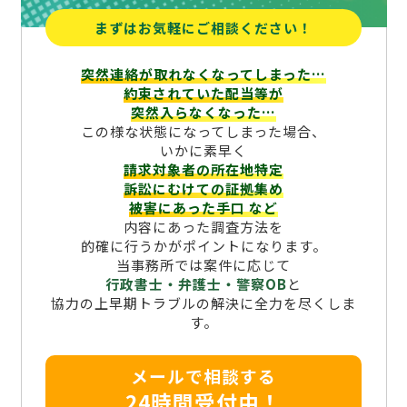
まずはお気軽にご相談ください！
突然連絡が取れなくなってしまった…
約束されていた配当等が
突然入らなくなった…
この様な状態になってしまった場合、
いかに素早く
請求対象者の所在地特定
訴訟にむけての証拠集め
被害にあった手口
など
内容にあった調査方法を
的確に行うかがポイントになります。
当事務所では案件に応じて
行政書士・弁護士・警察OB
と
協力の上早期トラブルの解決に全力を尽くしま
す。
メールで相談する
24時間受付中！