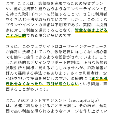
ます。たとえば、高収益を実現するための投資プラン
や、他の投資家と競り合うようなエンターテイメント性
を持った取引イベントを開催することで、さらに利用者
を引き込む手法が取られています。しかし、このような
プランやイベントの詳細は不明瞭であり、実際には投資
家に対して利益を還元することなく、
資金を巻き上げる
ことが目的
である場合が多いのです。
さらに、このウェブサイトはユーザーインターフェース
が非常に洗練されており、仮想通貨に詳しくない初心者
でも簡単に操作できるような設計がされています。こう
した直感的なデザインやサポート体制は、正当な仮想通
貨取引所と同様に見えるかもしれませんが、詐欺業者が
好んで採用する手法でもあります。多くの利用者は、安
心感を抱いて投資を開始しますが、最終的には
資金を引
き出せなくなったり、取引が成立しない
という問題に直
面することが多いです。
また、AECアセットマネジメント（aeccapital.jp）
は、急速に利益を上げることを強調し、その結果、短期
間で高い利益を得られるようなイメージを作り上げてい