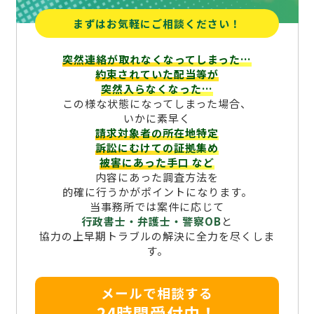
まずはお気軽にご相談ください！
突然連絡が取れなくなってしまった…
約束されていた配当等が
突然入らなくなった…
この様な状態になってしまった場合、
いかに素早く
請求対象者の所在地特定
訴訟にむけての証拠集め
被害にあった手口
など
内容にあった調査方法を
的確に行うかがポイントになります。
当事務所では案件に応じて
行政書士・弁護士・警察OB
と
協力の上早期トラブルの解決に全力を尽くしま
す。
メールで相談する
24時間受付中！