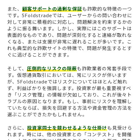
また、
顧客サポートの過剰な保証
も詐欺的な特徴の一つ
です。5Foldstradeでは、ユーザーからの問い合わせに
対して非常に積極的に対応し、問題解決を約束するかの
ように振る舞います。しかし、実際にはこのサポートは
表面的なものであり、問題が深刻化すると連絡が取れな
くなる、または支援が非常に遅れることが多いです。こ
れも典型的な詐欺サイトの特徴で、問題が発生するとす
ぐに逃げることができます。
そして、
圧倒的なリスクの隠蔽
も詐欺業者の常套手段で
す。仮想通貨取引においては、常にリスクが伴います
が、5Foldstradeではリスクについてはほとんど触れ
ず、利益ばかりを強調します。投資家が最も重要視すべ
き「リスク管理」の情報が欠如しており、これが後々ト
ラブルの原因となります。もし、事前にリスクを理解し
ていたならば、損失を回避する方法や資金管理の方法を
選ぶことができたかもしれません。
さらに、
投資家同士を競わせるような仕掛け
も見受けら
れます。時には、他の投資家との「コンテスト」を開催