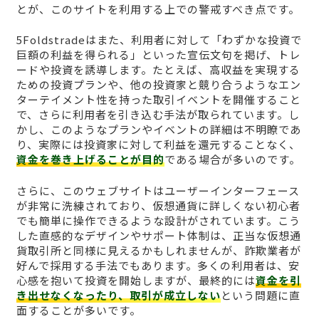
とが、このサイトを利用する上での警戒すべき点です。
5Foldstradeはまた、利用者に対して「わずかな投資で
巨額の利益を得られる」といった宣伝文句を掲げ、トレ
ードや投資を誘導します。たとえば、高収益を実現する
ための投資プランや、他の投資家と競り合うようなエン
ターテイメント性を持った取引イベントを開催すること
で、さらに利用者を引き込む手法が取られています。し
かし、このようなプランやイベントの詳細は不明瞭であ
り、実際には投資家に対して利益を還元することなく、
資金を巻き上げることが目的
である場合が多いのです。
さらに、このウェブサイトはユーザーインターフェース
が非常に洗練されており、仮想通貨に詳しくない初心者
でも簡単に操作できるような設計がされています。こう
した直感的なデザインやサポート体制は、正当な仮想通
貨取引所と同様に見えるかもしれませんが、詐欺業者が
好んで採用する手法でもあります。多くの利用者は、安
心感を抱いて投資を開始しますが、最終的には
資金を引
き出せなくなったり、取引が成立しない
という問題に直
面することが多いです。