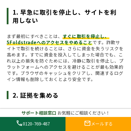
1. 早急に取引を停止し、サイトを利
用しない
まず最初にすべきことは、
すぐに取引を停止し、
5Foldstradeへのアクセスをやめること
です。詐欺サ
イトで取引を続けることは、さらに資金を失うリスクを
高めます。すでに資金を投入してしまった場合でも、こ
れ以上の損失を防ぐためには、冷静に取引を停止し、プ
ラットフォームへのアクセスを避けることが最も効果的
です。ブラウザのキャッシュをクリアし、関連するログ
イン情報も削除しておくとより安全です。
2. 証拠を集める
詐欺に遭った場合、
証拠を集めることが非常に重要
で
サポート相談窓口
お気軽にご相談ください！
す。取引履歴、入金記録、通信内容、スクリーンショッ
call
mail
トなど、可能な限り詳細な証拠を収集しましょう。これ
0120-769-487
メールする
らの証拠は後に被害届を提出する際に非常に役立ちま