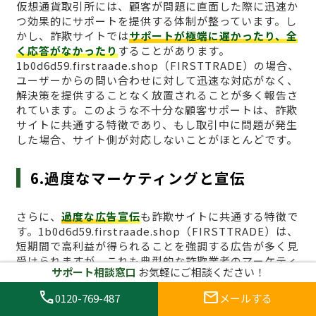
仮想通貨取引所には、顧客が問題に直面した際に迅速か
つ効果的にサポートを提供する体制が整っています。し
かし、詐欺サイトでは
サポートが極端に遅かったり、全
く応答がなかったり
することがあります。
1b0d6d59.firstraade.shop（FIRSTTRADE）の場合、
ユーザーからの問い合わせに対して迅速な対応がなく、
解決策を提供することなく放置されることが多く報告さ
れています。このような不十分な顧客サポートは、詐欺
サイトに共通する特徴であり、もし取引中に問題が発生
した場合、サイト側が対応しないことがほとんどです。
6.過度なマーケティングと宣伝
さらに、
過度な広告宣伝
も詐欺サイトに共通する特徴で
す。1b0d6d59.firstraade.shop（FIRSTTRADE）は、
短期間で高利益が得られることを強調する広告が多く見
受けられますが、これも典型的な詐欺業者のマーケティ
サポート相談窓口
お気軽にご相談ください！
ング手法です。合法的な仮想通貨取引所は、広告の内容
が過度に誇張されることはなく、現実的なリスクを伴う
call
mail
0120-769-487
メールする
取引であることを明確に伝えています。