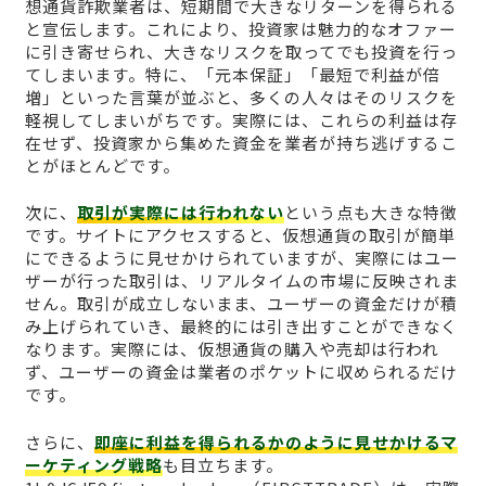
想通貨詐欺業者は、短期間で大きなリターンを得られる
と宣伝します。これにより、投資家は魅力的なオファー
に引き寄せられ、大きなリスクを取ってでも投資を行っ
てしまいます。特に、「元本保証」「最短で利益が倍
増」といった言葉が並ぶと、多くの人々はそのリスクを
軽視してしまいがちです。実際には、これらの利益は存
在せず、投資家から集めた資金を業者が持ち逃げするこ
とがほとんどです。
次に、
取引が実際には行われない
という点も大きな特徴
です。サイトにアクセスすると、仮想通貨の取引が簡単
にできるように見せかけられていますが、実際にはユー
ザーが行った取引は、リアルタイムの市場に反映されま
せん。取引が成立しないまま、ユーザーの資金だけが積
み上げられていき、最終的には引き出すことができなく
なります。実際には、仮想通貨の購入や売却は行われ
ず、ユーザーの資金は業者のポケットに収められるだけ
です。
さらに、
即座に利益を得られるかのように見せかけるマ
ーケティング戦略
も目立ちます。