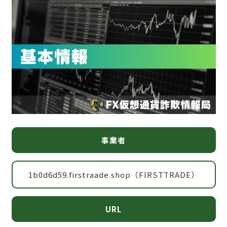
事業者
1b0d6d59.firstraade.shop（FIRSTTRADE）
URL