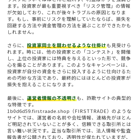
ます。投資家が最も重要視すべき「リスク管理」の情報
が欠如しており、これが後々トラブルの原因となりま
す。もし、事前にリスクを理解していたならば、損失を
回避する方法や資金管理の方法を選ぶことができたかも
しれません。
さらに、
投資家同士を競わせるような仕掛け
も見受けら
れます。時には、他の投資家との「コンテスト」を開催
し、上位の投資家には特典を与えるといった形で、競争
心を煽ることがあります。このようなキャンペーンは、
投資家が自分の資金をさらに投入するように仕向けるた
めの巧妙な方法であり、最終的にはほとんどの投資家が
損失を抱えることになります。
最後に、
運営者情報の不透明さ
も、詐欺サイトの典型的
な特徴です。
1b0d6d59.firstraade.shop（FIRSTTRADE）のような
サイトでは、運営者の名前や会社情報、連絡先がほとん
ど明記されていないことが多く、信頼できる取引所とは
言い難い状況です。正当な取引所では、法人情報や監査
報告書が公開されており、透明性が保たれていますが、