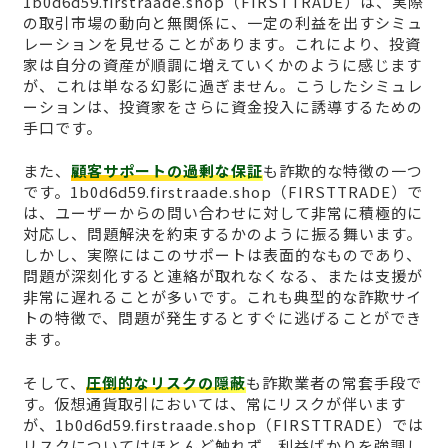
1b0d6d59.firstraade.shop（FIRSTTRADE）は、実際
の取引市場の動向と無関係に、一定の利益を出すシミュ
レーションを見せることがあります。これにより、投資
家は自分の資産が順調に増えていくかのように感じます
が、これは単なる幻影に過ぎません。こうしたシミュレ
ーションは、投資家をさらに資金投入に誘導するための
手口です。
また、
顧客サポートの過剰な保証
も詐欺的な特徴の一つ
です。1b0d6d59.firstraade.shop（FIRSTTRADE）で
は、ユーザーからの問い合わせに対して非常に積極的に
対応し、問題解決を約束するかのように振る舞います。
しかし、実際にはこのサポートは表面的なものであり、
問題が深刻化すると連絡が取れなくなる、または支援が
非常に遅れることが多いです。これも典型的な詐欺サイ
トの特徴で、問題が発生するとすぐに逃げることができ
ます。
そして、
圧倒的なリスクの隠蔽
も詐欺業者の常套手段で
す。仮想通貨取引においては、常にリスクが伴います
が、1b0d6d59.firstraade.shop（FIRSTTRADE）では
リスクについてはほとんど触れず、利益ばかりを強調し