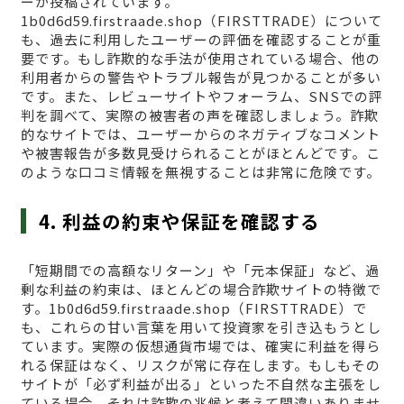
ーが投稿されています。
1b0d6d59.firstraade.shop（FIRSTTRADE）について
も、過去に利用したユーザーの評価を確認することが重
要です。もし詐欺的な手法が使用されている場合、他の
利用者からの警告やトラブル報告が見つかることが多い
です。また、レビューサイトやフォーラム、SNSでの評
判を調べて、実際の被害者の声を確認しましょう。詐欺
的なサイトでは、ユーザーからのネガティブなコメント
や被害報告が多数見受けられることがほとんどです。こ
のような口コミ情報を無視することは非常に危険です。
4. 利益の約束や保証を確認する
「短期間での高額なリターン」や「元本保証」など、過
剰な利益の約束は、ほとんどの場合詐欺サイトの特徴で
す。1b0d6d59.firstraade.shop（FIRSTTRADE）で
も、これらの甘い言葉を用いて投資家を引き込もうとし
ています。実際の仮想通貨市場では、確実に利益を得ら
れる保証はなく、リスクが常に存在します。もしもその
サイトが「必ず利益が出る」といった不自然な主張をし
ている場合、それは詐欺の兆候と考えて間違いありませ