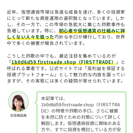
近年、仮想通貨市場は急速な成長を遂げ、多くの投資家
にとって新たな資産運用の選択肢となっています。しか
し、その一方で、この市場の急拡大に乗じた詐欺事件も
急増しています。特に、
初心者や仮想通貨の仕組みに詳
しくない人々を狙った
巧妙な手口が横行しており、世界
中で多くの被害が報告されています。
こうした詐欺の中でも、最近注目を集めているのが
「
1b0d6d59.firstraade.shop（FIRSTTRADE）
」と
呼ばれる業者です。公式サイトでは「高利益を保証する
投資プラットフォーム」として魅力的な内容を謳ってい
ますが、その実態には多くの疑問が寄せられています。
本記事では、
1b0d6d59.firstraade.shop（FIRSTTRA
DE）の特徴や詐欺の手口、さらに被害
女性相談員
を未然に防ぐための対策について詳しく
解説します。仮想通貨投資に興味のある
方や、すでに投資を検討している方が安