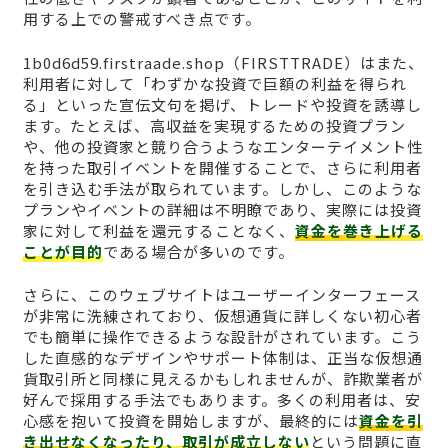
用する上での警戒すべき点です。
1b0d6d59.firstraade.shop（FIRSTTRADE）はまた、
利用者に対して「わずかな投資で巨額の利益を得られ
る」といった宣伝文句を掲げ、トレードや投資を誘導し
ます。たとえば、高収益を実現するための投資プラン
や、他の投資家と競り合うようなエンターテイメント性
を持った取引イベントを開催することで、さらに利用者
を引き込む手法が取られています。しかし、このような
プランやイベントの詳細は不明瞭であり、実際には投資
家に対して利益を還元することなく、
資金を巻き上げる
ことが目的
である場合が多いのです。
さらに、このウェブサイトはユーザーインターフェース
が非常に洗練されており、仮想通貨に詳しくない初心者
でも簡単に操作できるような設計がされています。こう
した直感的なデザインやサポート体制は、正当な仮想通
貨取引所と同様に見えるかもしれませんが、詐欺業者が
好んで採用する手法でもあります。多くの利用者は、安
心感を抱いて投資を開始しますが、最終的には
資金を引
き出せなくなったり、取引が成立しない
という問題に直