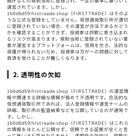
融庁などの規制当局に登録され、一定の基準に基づいて
運営されています。しかし、
1b0d6d59.firstraade.shop（FIRSTTRADE）はそのよ
うな公式な登録をしていません。仮想通貨取引所が適切
に登録されていない場合、その運営が合法であるかどう
かを確認することができず、投資家は詐欺に巻き込まれ
るリスクが高まります。規制当局に登録されていない業
者が運営するプラットフォームは、信用を欠き、法的な
保護が得られないため、投資家は万が一の問題に対して
救済を受けることが難しくなります。
2. 透明性の欠如
1b0d6d59.firstraade.shop（FIRSTTRADE）の運営情
報や関連する詳細な情報が極めて不透明です。合法的な
仮想通貨取引所であれば、法人登録情報や運営チームの
詳細、取引所の監査結果などを公開しているのが通常で
す。しかし、
1b0d6d59.firstraade.shop（FIRSTTRADE）はこれら
の情報をほとんど公開せず、信頼できる証拠が全くと言
って良いほど見当たりません。透明性の欠如は、詐欺の