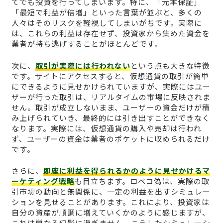
てでも投資を行ってしまいます。特に、「元本保証」
「最短で利益が倍増」といった言葉が並ぶと、多くの
人々はそのリスクを軽視してしまいがちです。実際に
は、これらの利益は存在せず、投資家から集めた資金を
業者が持ち逃げすることがほとんどです。
次に、
取引が実際には行われない
という点も大きな特徴
です。サイトにアクセスすると、仮想通貨の取引が簡単
にできるように見せかけられていますが、実際にはユー
ザーが行った取引は、リアルタイムの市場に反映されま
せん。取引が成立しないまま、ユーザーの資金だけが積
み上げられていき、最終的には引き出すことができなく
なります。実際には、仮想通貨の購入や売却は行われ
ず、ユーザーの資金は業者のポケットに収められるだけ
です。
さらに、
即座に利益を得られるかのように見せかけるマ
ーケティング戦略
も目立ちます。ロベコ偽は、実際の取
引市場の動向と無関係に、一定の利益を出すシミュレー
ションを見せることがあります。これにより、投資家は
自分の資産が順調に増えていくかのように感じますが、
これは単なる幻影に過ぎません。こうしたシミュレーシ