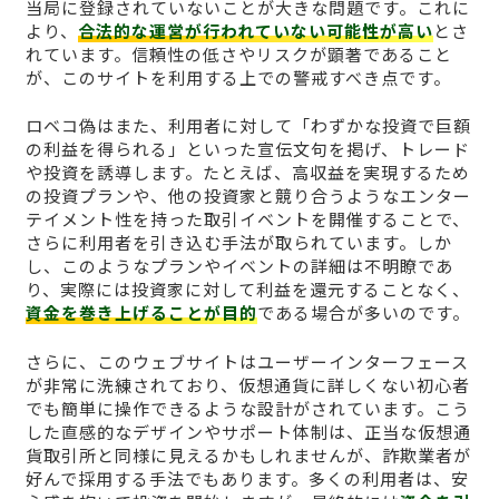
当局に登録されていないことが大きな問題です。これに
より、
合法的な運営が行われていない可能性が高い
とさ
れています。信頼性の低さやリスクが顕著であること
が、このサイトを利用する上での警戒すべき点です。
ロベコ偽はまた、利用者に対して「わずかな投資で巨額
の利益を得られる」といった宣伝文句を掲げ、トレード
や投資を誘導します。たとえば、高収益を実現するため
の投資プランや、他の投資家と競り合うようなエンター
テイメント性を持った取引イベントを開催することで、
さらに利用者を引き込む手法が取られています。しか
し、このようなプランやイベントの詳細は不明瞭であ
り、実際には投資家に対して利益を還元することなく、
資金を巻き上げることが目的
である場合が多いのです。
さらに、このウェブサイトはユーザーインターフェース
が非常に洗練されており、仮想通貨に詳しくない初心者
でも簡単に操作できるような設計がされています。こう
した直感的なデザインやサポート体制は、正当な仮想通
貨取引所と同様に見えるかもしれませんが、詐欺業者が
好んで採用する手法でもあります。多くの利用者は、安