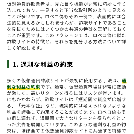
仮想通貨詐欺業者は、見た目や機能が非常に巧妙に作り
込まれており、一見すると正当な取引所のように見える
ことが多いです。ロベコ偽もその一例で、表面的には合
法的に見えるかもしれませんが、詐欺サイトであること
を見抜くためにはいくつかの共通の特徴を理解しておく
ことが重要です。このセクションでは、ロベコ偽に似た
詐欺サイトの特徴と、それらを見分ける方法について詳
しく解説します。
1. 過剰な利益の約束
多くの仮想通貨詐欺サイトが最初に使用する手法は、
過
剰な利益の約束
です。通常、仮想通貨市場は非常に変動
が激しく、高いリターンを得るにはリスクが伴います。
にもかかわらず、詐欺サイトは「短期間で資産が倍増す
る」「元本保証」など、現実的には考えられないような
利益を誇張して約束することがあります。ロベコ偽もそ
の例に漏れず、短期間で大きなリターンを得られるとい
った広告を展開しています。このような過剰な利益の約
束は、ほぼ全ての仮想通貨詐欺サイトに共通する特徴で