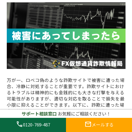
万が一、ロベコ偽のような詐欺サイトで被害に遭った場
合、冷静に対処することが重要です。詐欺サイトにおけ
るトラブルは精神的にも金銭的にも大きな打撃を与える
可能性がありますが、適切な対応を取ることで損失を最
小限に抑えることができます。以下に、詐欺に遭った場
合の対処法について、具体的なステップを紹介します。
サポート相談窓口
お気軽にご相談ください！
call
mail
0120-769-487
メールする
1. 早急に取引を停止し、サイトを利