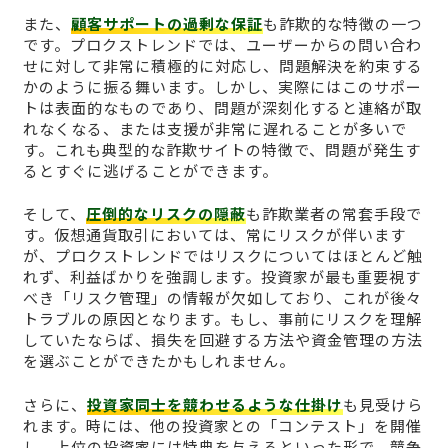
また、
顧客サポートの過剰な保証
も詐欺的な特徴の一つ
です。プロクストレンドでは、ユーザーからの問い合わ
せに対して非常に積極的に対応し、問題解決を約束する
かのように振る舞います。しかし、実際にはこのサポー
トは表面的なものであり、問題が深刻化すると連絡が取
れなくなる、または支援が非常に遅れることが多いで
す。これも典型的な詐欺サイトの特徴で、問題が発生す
るとすぐに逃げることができます。
そして、
圧倒的なリスクの隠蔽
も詐欺業者の常套手段で
す。仮想通貨取引においては、常にリスクが伴います
が、プロクストレンドではリスクについてはほとんど触
れず、利益ばかりを強調します。投資家が最も重要視す
べき「リスク管理」の情報が欠如しており、これが後々
トラブルの原因となります。もし、事前にリスクを理解
していたならば、損失を回避する方法や資金管理の方法
を選ぶことができたかもしれません。
さらに、
投資家同士を競わせるような仕掛け
も見受けら
れます。時には、他の投資家との「コンテスト」を開催
し、上位の投資家には特典を与えるといった形で、競争