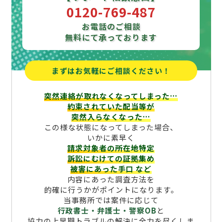
0120-769-487
お電話のご相談
無料にて承っております
まずはお気軽にご相談ください！
突然連絡が取れなくなってしまった…
約束されていた配当等が
突然入らなくなった…
この様な状態になってしまった場合、
いかに素早く
請求対象者の所在地特定
訴訟にむけての証拠集め
被害にあった手口
など
内容にあった調査方法を
的確に行うかがポイントになります。
当事務所では案件に応じて
行政書士・弁護士・警察OB
と
協力の上早期トラブルの解決に全力を尽くしま