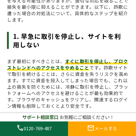
を与える可能性がありますが、適切な対応を取ることで
損失を最小限に抑えることができます。以下に、詐欺に
遭った場合の対処法について、具体的なステップを紹介
します。
1. 早急に取引を停止し、サイトを利
用しない
まず最初にすべきことは、
すぐに取引を停止し、プロク
ストレンドへのアクセスをやめること
です。詐欺サイト
で取引を続けることは、さらに資金を失うリスクを高め
ます。すでに資金を投入してしまった場合でも、これ以
上の損失を防ぐためには、冷静に取引を停止し、プラッ
トフォームへのアクセスを避けることが最も効果的で
す。ブラウザのキャッシュをクリアし、関連するログイ
ン情報も削除しておくとより安全です。
サポート相談窓口
お気軽にご相談ください！
2. 証拠を集める
call
mail
0120-769-487
メールする