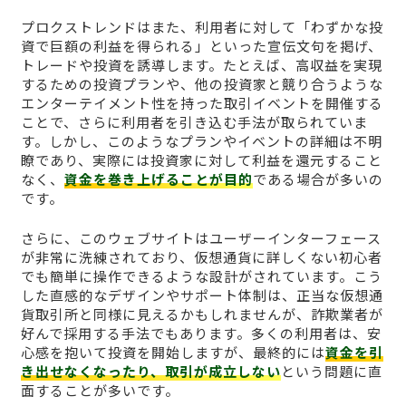
プロクストレンドはまた、利用者に対して「わずかな投
資で巨額の利益を得られる」といった宣伝文句を掲げ、
トレードや投資を誘導します。たとえば、高収益を実現
するための投資プランや、他の投資家と競り合うような
エンターテイメント性を持った取引イベントを開催する
ことで、さらに利用者を引き込む手法が取られていま
す。しかし、このようなプランやイベントの詳細は不明
瞭であり、実際には投資家に対して利益を還元すること
なく、
資金を巻き上げることが目的
である場合が多いの
です。
さらに、このウェブサイトはユーザーインターフェース
が非常に洗練されており、仮想通貨に詳しくない初心者
でも簡単に操作できるような設計がされています。こう
した直感的なデザインやサポート体制は、正当な仮想通
貨取引所と同様に見えるかもしれませんが、詐欺業者が
好んで採用する手法でもあります。多くの利用者は、安
心感を抱いて投資を開始しますが、最終的には
資金を引
き出せなくなったり、取引が成立しない
という問題に直
面することが多いです。