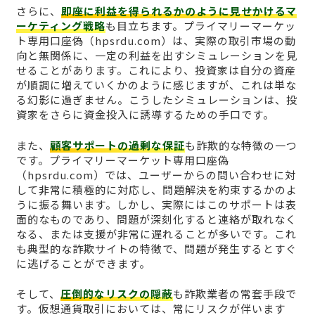
さらに、
即座に利益を得られるかのように見せかけるマ
ーケティング戦略
も目立ちます。プライマリーマーケッ
ト専用口座偽（hpsrdu.com）は、実際の取引市場の動
向と無関係に、一定の利益を出すシミュレーションを見
せることがあります。これにより、投資家は自分の資産
が順調に増えていくかのように感じますが、これは単な
る幻影に過ぎません。こうしたシミュレーションは、投
資家をさらに資金投入に誘導するための手口です。
また、
顧客サポートの過剰な保証
も詐欺的な特徴の一つ
です。プライマリーマーケット専用口座偽
（hpsrdu.com）では、ユーザーからの問い合わせに対
して非常に積極的に対応し、問題解決を約束するかのよ
うに振る舞います。しかし、実際にはこのサポートは表
面的なものであり、問題が深刻化すると連絡が取れなく
なる、または支援が非常に遅れることが多いです。これ
も典型的な詐欺サイトの特徴で、問題が発生するとすぐ
に逃げることができます。
そして、
圧倒的なリスクの隠蔽
も詐欺業者の常套手段で
す。仮想通貨取引においては、常にリスクが伴います