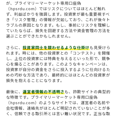
が、プライマリーマーケット専用口座偽
（hpsrdu.com）ではリスクについてはほとんど触れ
ず、利益ばかりを強調します。投資家が最も重要視すべ
き「リスク管理」の情報が欠如しており、これが後々ト
ラブルの原因となります。もし、事前にリスクを理解し
ていたならば、損失を回避する方法や資金管理の方法を
選ぶことができたかもしれません。
さらに、
投資家同士を競わせるような仕掛け
も見受けら
れます。時には、他の投資家との「コンテスト」を開催
し、上位の投資家には特典を与えるといった形で、競争
心を煽ることがあります。このようなキャンペーンは、
投資家が自分の資金をさらに投入するように仕向けるた
めの巧妙な方法であり、最終的にはほとんどの投資家が
損失を抱えることになります。
最後に、
運営者情報の不透明さ
も、詐欺サイトの典型的
な特徴です。プライマリーマーケット専用口座偽
（hpsrdu.com）のようなサイトでは、運営者の名前や
会社情報、連絡先がほとんど明記されていないことが多
く、信頼できる取引所とは言い難い状況です。正当な取