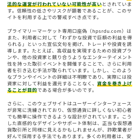
法的な運営が行われていない可能性が高い
とされていま
す。信頼性の低さやリスクが顕著であることが、このサ
イトを利用する上での警戒すべき点です。
プライマリーマーケット専用口座偽（hpsrdu.com）は
また、利用者に対して「わずかな投資で巨額の利益を得
られる」といった宣伝文句を掲げ、トレードや投資を誘
導します。たとえば、高収益を実現するための投資プラ
ンや、他の投資家と競り合うようなエンターテイメント
性を持った取引イベントを開催することで、さらに利用
者を引き込む手法が取られています。しかし、このよう
なプランやイベントの詳細は不明瞭であり、実際には投
資家に対して利益を還元することなく、
資金を巻き上げ
ることが目的
である場合が多いのです。
さらに、このウェブサイトはユーザーインターフェース
が非常に洗練されており、仮想通貨に詳しくない初心者
でも簡単に操作できるような設計がされています。こう
した直感的なデザインやサポート体制は、正当な仮想通
貨取引所と同様に見えるかもしれませんが、詐欺業者が
好んで採用する手法でもあります。多くの利用者は、安