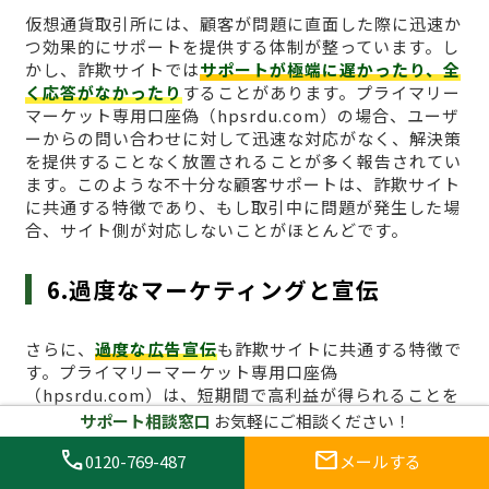
仮想通貨取引所には、顧客が問題に直面した際に迅速か
つ効果的にサポートを提供する体制が整っています。し
かし、詐欺サイトでは
サポートが極端に遅かったり、全
く応答がなかったり
することがあります。プライマリー
マーケット専用口座偽（hpsrdu.com）の場合、ユーザ
ーからの問い合わせに対して迅速な対応がなく、解決策
を提供することなく放置されることが多く報告されてい
ます。このような不十分な顧客サポートは、詐欺サイト
に共通する特徴であり、もし取引中に問題が発生した場
合、サイト側が対応しないことがほとんどです。
6.過度なマーケティングと宣伝
さらに、
過度な広告宣伝
も詐欺サイトに共通する特徴で
す。プライマリーマーケット専用口座偽
（hpsrdu.com）は、短期間で高利益が得られることを
強調する広告が多く見受けられますが、これも典型的な
サポート相談窓口
お気軽にご相談ください！
詐欺業者のマーケティング手法です。合法的な仮想通貨
call
mail
0120-769-487
メールする
取引所は、広告の内容が過度に誇張されることはなく、
現実的なリスクを伴う取引であることを明確に伝えてい