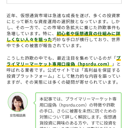
近年、仮想通貨市場は急速な成長を遂げ、多くの投資家
にとって新たな資産運用の選択肢となっています。しか
し、その一方で、この市場の急拡大に乗じた詐欺事件も
急増しています。特に、
初心者や仮想通貨の仕組みに詳
しくない人々を狙った
巧妙な手口が横行しており、世界
中で多くの被害が報告されています。
こうした詐欺の中でも、最近注目を集めているのが「
プ
ライマリーマーケット専用口座偽（hpsrdu.com）
」と
呼ばれる業者です。公式サイトでは「高利益を保証する
投資プラットフォーム」として魅力的な内容を謳ってい
ますが、その実態には多くの疑問が寄せられています。
本記事では、プライマリーマーケット専
用口座偽（hpsrdu.com）の特徴や詐欺
の手口、さらに被害を未然に防ぐための
女性相談員
対策について詳しく解説します。仮想通
貨投資に興味のある方や、すでに投資を