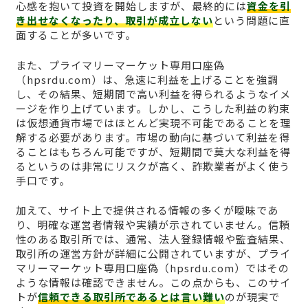
心感を抱いて投資を開始しますが、最終的には
資金を引
き出せなくなったり、取引が成立しない
という問題に直
面することが多いです。
また、プライマリーマーケット専用口座偽
（hpsrdu.com）は、急速に利益を上げることを強調
し、その結果、短期間で高い利益を得られるようなイメ
ージを作り上げています。しかし、こうした利益の約束
は仮想通貨市場ではほとんど実現不可能であることを理
解する必要があります。市場の動向に基づいて利益を得
ることはもちろん可能ですが、短期間で莫大な利益を得
るというのは非常にリスクが高く、詐欺業者がよく使う
手口です。
加えて、サイト上で提供される情報の多くが曖昧であ
り、明確な運営者情報や実績が示されていません。信頼
性のある取引所では、通常、法人登録情報や監査結果、
取引所の運営方針が詳細に公開されていますが、プライ
マリーマーケット専用口座偽（hpsrdu.com）ではその
ような情報は確認できません。この点からも、このサイ
トが
信頼できる取引所であるとは言い難い
のが現実で