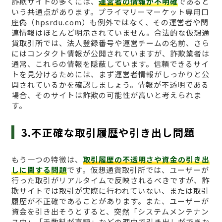
詐欺サイトの多くには、
運営者の情報が不明確
であると
いう共通点があります。プライマリーマーケット専用口
座偽（hpsrdu.com）も例外ではなく、その運営者や関
連情報はほとんど明示されていません。合法的な仮想通
貨取引所では、法人登録番号や運営チームの名前、さら
にはコンタクト情報が公開されていますが、詐欺業者は
通常、これらの情報を隠蔽しています。信頼できるサイ
トを見分けるためには、まず運営者情報がしっかりと公
開されているかを確認しましょう。情報が不透明である
場合、そのサイトは詐欺の可能性が高いと考えられま
す。
3.不正確な取引履歴や引き出し問題
もう一つの特徴は、
取引履歴の不透明さや資金の引き出
しに関する問題
です。仮想通貨取引所では、ユーザーが
行った取引がリアルタイムで反映されるべきですが、詐
欺サイトでは取引が実際に行われていない、または取引
履歴が不正確であることがあります。また、ユーザーが
資金を引き出そうとすると、突然「システムメンテナン
ス中」「手数料が高額」などの理由で引き出しができな