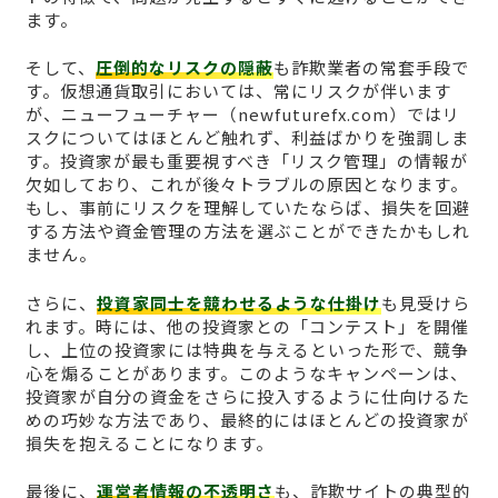
ます。
そして、
圧倒的なリスクの隠蔽
も詐欺業者の常套手段で
す。仮想通貨取引においては、常にリスクが伴います
が、ニューフューチャー（newfuturefx.com）ではリ
スクについてはほとんど触れず、利益ばかりを強調しま
す。投資家が最も重要視すべき「リスク管理」の情報が
欠如しており、これが後々トラブルの原因となります。
もし、事前にリスクを理解していたならば、損失を回避
する方法や資金管理の方法を選ぶことができたかもしれ
ません。
さらに、
投資家同士を競わせるような仕掛け
も見受けら
れます。時には、他の投資家との「コンテスト」を開催
し、上位の投資家には特典を与えるといった形で、競争
心を煽ることがあります。このようなキャンペーンは、
投資家が自分の資金をさらに投入するように仕向けるた
めの巧妙な方法であり、最終的にはほとんどの投資家が
損失を抱えることになります。
最後に、
運営者情報の不透明さ
も、詐欺サイトの典型的