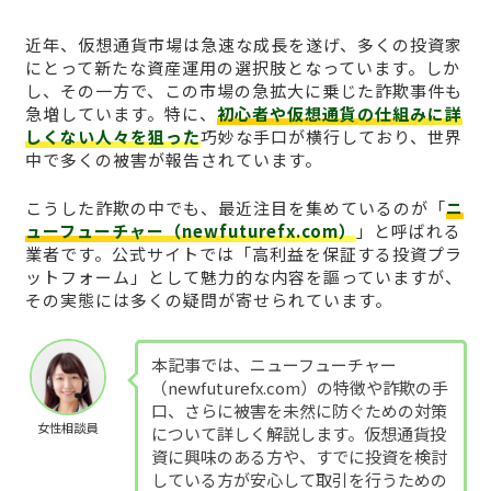
近年、仮想通貨市場は急速な成長を遂げ、多くの投資家
にとって新たな資産運用の選択肢となっています。しか
し、その一方で、この市場の急拡大に乗じた詐欺事件も
急増しています。特に、
初心者や仮想通貨の仕組みに詳
しくない人々を狙った
巧妙な手口が横行しており、世界
中で多くの被害が報告されています。
こうした詐欺の中でも、最近注目を集めているのが「
ニ
ューフューチャー（newfuturefx.com）
」と呼ばれる
業者です。公式サイトでは「高利益を保証する投資プラ
ットフォーム」として魅力的な内容を謳っていますが、
その実態には多くの疑問が寄せられています。
本記事では、ニューフューチャー
（newfuturefx.com）の特徴や詐欺の手
口、さらに被害を未然に防ぐための対策
女性相談員
について詳しく解説します。仮想通貨投
資に興味のある方や、すでに投資を検討
している方が安心して取引を行うための