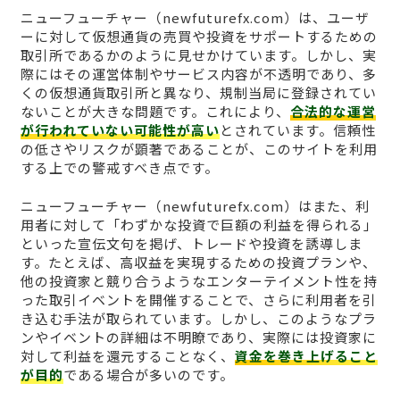
ニューフューチャー（newfuturefx.com）は、ユーザ
ーに対して仮想通貨の売買や投資をサポートするための
取引所であるかのように見せかけています。しかし、実
際にはその運営体制やサービス内容が不透明であり、多
くの仮想通貨取引所と異なり、規制当局に登録されてい
ないことが大きな問題です。これにより、
合法的な運営
が行われていない可能性が高い
とされています。信頼性
の低さやリスクが顕著であることが、このサイトを利用
する上での警戒すべき点です。
ニューフューチャー（newfuturefx.com）はまた、利
用者に対して「わずかな投資で巨額の利益を得られる」
といった宣伝文句を掲げ、トレードや投資を誘導しま
す。たとえば、高収益を実現するための投資プランや、
他の投資家と競り合うようなエンターテイメント性を持
った取引イベントを開催することで、さらに利用者を引
き込む手法が取られています。しかし、このようなプラ
ンやイベントの詳細は不明瞭であり、実際には投資家に
対して利益を還元することなく、
資金を巻き上げること
が目的
である場合が多いのです。