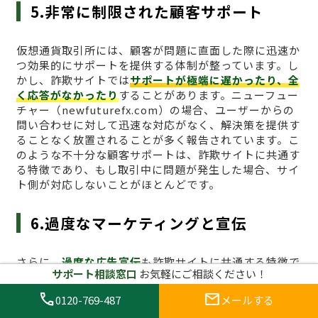
5.非常に制限された顧客サポート
仮想通貨取引所には、顧客が問題に直面した際に迅速か
つ効果的にサポートを提供する体制が整っています。し
かし、詐欺サイトでは
サポートが極端に遅かったり、全
く応答がなかったり
することがあります。ニューフュー
チャー（newfuturefx.com）の場合、ユーザーからの
問い合わせに対して迅速な対応がなく、解決策を提供す
ることなく放置されることが多く報告されています。こ
のような不十分な顧客サポートは、詐欺サイトに共通す
る特徴であり、もし取引中に問題が発生した場合、サイ
ト側が対応しないことがほとんどです。
6.過度なマーケティングと宣伝
さらに、
過度な広告宣伝
も詐欺サイトに共通する特徴で
サポート相談窓口
お気軽にご相談ください！
す。ニューフューチャー（newfuturefx.com）は、短
期間で高利益が得られることを強調する広告が多く見受
call
mail
0120-769-487
メールする
けられますが、これも典型的な詐欺業者のマーケティン