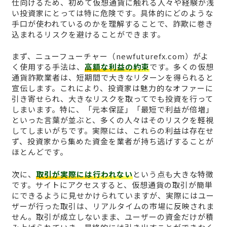
仕向けるため、初めて仮想通貨に触れる人々や経験が浅
い投資家にとっては特に危険です。具体的にどのような
手口が使われているのかを理解することで、詐欺に巻き
込まれるリスクを避けることができます。
まず、ニューフューチャー（newfuturefx.com）がよ
く使用する手法は、
高額な利益の約束
です。多くの仮想
通貨詐欺業者は、短期間で大きなリターンを得られると
宣伝します。これにより、投資家は魅力的なオファーに
引き寄せられ、大きなリスクを取ってでも投資を行って
しまいます。特に、「元本保証」「最短で利益が倍増」
といった言葉が並ぶと、多くの人々はそのリスクを軽視
してしまいがちです。実際には、これらの利益は存在せ
ず、投資家から集めた資金を業者が持ち逃げすることが
ほとんどです。
次に、
取引が実際には行われない
という点も大きな特徴
です。サイトにアクセスすると、仮想通貨の取引が簡単
にできるように見せかけられていますが、実際にはユー
ザーが行った取引は、リアルタイムの市場に反映されま
せん。取引が成立しないまま、ユーザーの資金だけが積