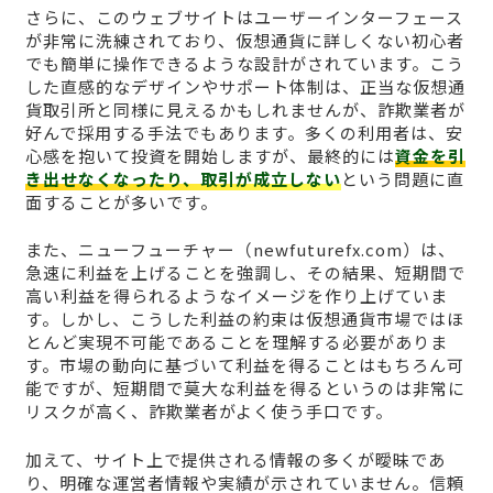
さらに、このウェブサイトはユーザーインターフェース
が非常に洗練されており、仮想通貨に詳しくない初心者
でも簡単に操作できるような設計がされています。こう
した直感的なデザインやサポート体制は、正当な仮想通
貨取引所と同様に見えるかもしれませんが、詐欺業者が
好んで採用する手法でもあります。多くの利用者は、安
心感を抱いて投資を開始しますが、最終的には
資金を引
き出せなくなったり、取引が成立しない
という問題に直
面することが多いです。
また、ニューフューチャー（newfuturefx.com）は、
急速に利益を上げることを強調し、その結果、短期間で
高い利益を得られるようなイメージを作り上げていま
す。しかし、こうした利益の約束は仮想通貨市場ではほ
とんど実現不可能であることを理解する必要がありま
す。市場の動向に基づいて利益を得ることはもちろん可
能ですが、短期間で莫大な利益を得るというのは非常に
リスクが高く、詐欺業者がよく使う手口です。
加えて、サイト上で提供される情報の多くが曖昧であ
り、明確な運営者情報や実績が示されていません。信頼