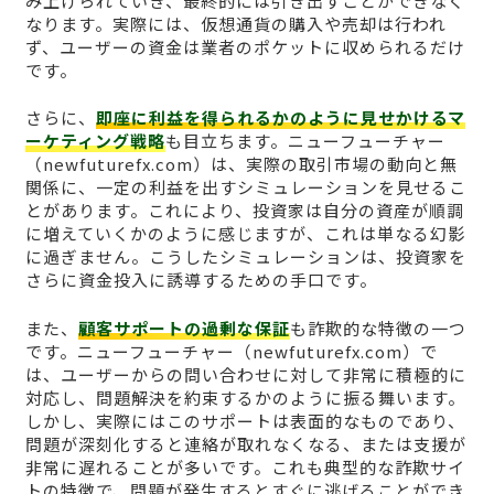
み上げられていき、最終的には引き出すことができなく
なります。実際には、仮想通貨の購入や売却は行われ
ず、ユーザーの資金は業者のポケットに収められるだけ
です。
さらに、
即座に利益を得られるかのように見せかけるマ
ーケティング戦略
も目立ちます。ニューフューチャー
（newfuturefx.com）は、実際の取引市場の動向と無
関係に、一定の利益を出すシミュレーションを見せるこ
とがあります。これにより、投資家は自分の資産が順調
に増えていくかのように感じますが、これは単なる幻影
に過ぎません。こうしたシミュレーションは、投資家を
さらに資金投入に誘導するための手口です。
また、
顧客サポートの過剰な保証
も詐欺的な特徴の一つ
です。ニューフューチャー（newfuturefx.com）で
は、ユーザーからの問い合わせに対して非常に積極的に
対応し、問題解決を約束するかのように振る舞います。
しかし、実際にはこのサポートは表面的なものであり、
問題が深刻化すると連絡が取れなくなる、または支援が
非常に遅れることが多いです。これも典型的な詐欺サイ
トの特徴で、問題が発生するとすぐに逃げることができ