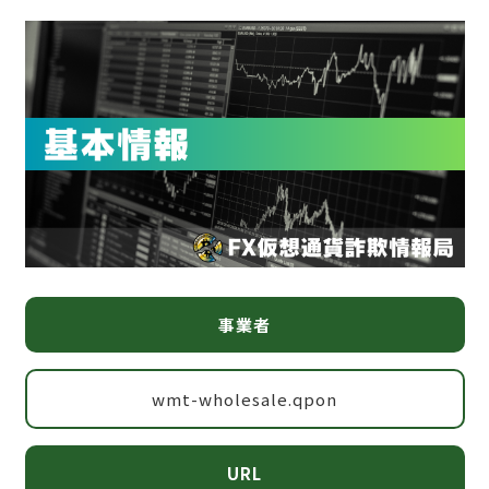
事業者
wmt-wholesale.qpon
URL