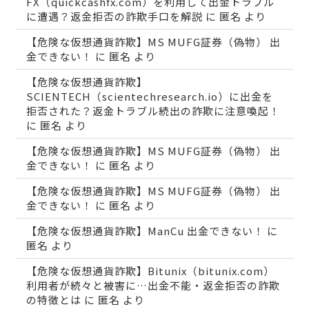
FX（quickcashfx.com）を利用して出金トラブル
に遭遇？返金拒否の詐欺手口を解説
に
匿名
より
【危険な仮想通貨詐欺】MS MUFG証券（偽物） 出
金できない！
に
匿名
より
【危険な仮想通貨詐欺】
SCIENTECH（scientechresearch.io）に出金を
拒否された？返金トラブル続出の詐欺に注意喚起！
に
匿名
より
【危険な仮想通貨詐欺】MS MUFG証券（偽物） 出
金できない！
に
匿名
より
【危険な仮想通貨詐欺】MS MUFG証券（偽物） 出
金できない！
に
匿名
より
【危険な仮想通貨詐欺】ManCu 出金できない！
に
匿名
より
【危険な仮想通貨詐欺】Bitunix（bitunix.com）
利用者が続々と被害に…出金不能・返金拒否の詐欺
の特徴とは
に
匿名
より