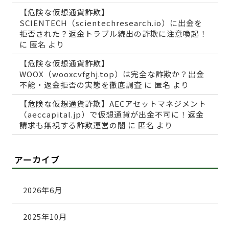
【危険な仮想通貨詐欺】
SCIENTECH（scientechresearch.io）に出金を
拒否された？返金トラブル続出の詐欺に注意喚起！
に
匿名
より
【危険な仮想通貨詐欺】
WOOX（wooxcvfghj.top）は完全な詐欺か？出金
不能・返金拒否の実態を徹底調査
に
匿名
より
【危険な仮想通貨詐欺】AECアセットマネジメント
（aeccapital.jp）で仮想通貨が出金不可に！返金
請求も無視する詐欺運営の闇
に
匿名
より
アーカイブ
2026年6月
2025年10月