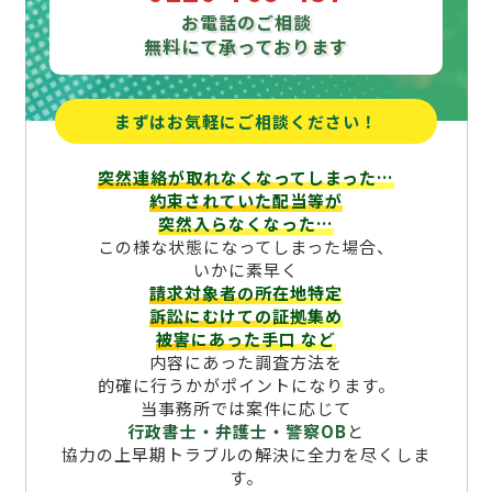
お電話のご相談
無料にて承っております
まずはお気軽にご相談ください！
突然連絡が取れなくなってしまった…
約束されていた配当等が
突然入らなくなった…
この様な状態になってしまった場合、
いかに素早く
請求対象者の所在地特定
訴訟にむけての証拠集め
被害にあった手口
など
内容にあった調査方法を
的確に行うかがポイントになります。
当事務所では案件に応じて
行政書士・弁護士・警察OB
と
協力の上早期トラブルの解決に全力を尽くしま
す。