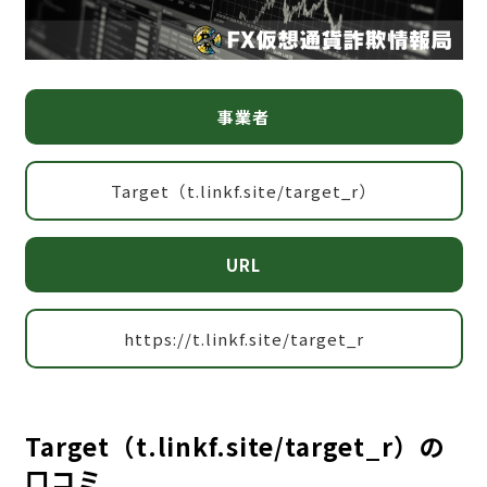
事業者
Target（t.linkf.site/target_r）
URL
https://t.linkf.site/target_r
Target（t.linkf.site/target_r）の
口コミ