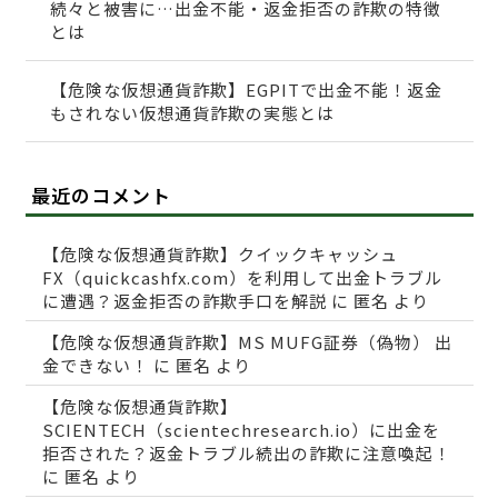
続々と被害に…出金不能・返金拒否の詐欺の特徴
とは
【危険な仮想通貨詐欺】EGPITで出金不能！返金
もされない仮想通貨詐欺の実態とは
最近のコメント
【危険な仮想通貨詐欺】クイックキャッシュ
FX（quickcashfx.com）を利用して出金トラブル
に遭遇？返金拒否の詐欺手口を解説
に
匿名
より
【危険な仮想通貨詐欺】MS MUFG証券（偽物） 出
金できない！
に
匿名
より
【危険な仮想通貨詐欺】
SCIENTECH（scientechresearch.io）に出金を
拒否された？返金トラブル続出の詐欺に注意喚起！
に
匿名
より