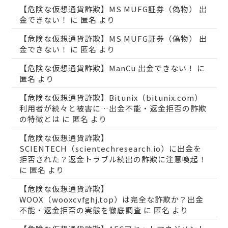
【危険な仮想通貨詐欺】MS MUFG証券（偽物） 出
金できない！
に
匿名
より
【危険な仮想通貨詐欺】MS MUFG証券（偽物） 出
金できない！
に
匿名
より
【危険な仮想通貨詐欺】ManCu 出金できない！
に
匿名
より
【危険な仮想通貨詐欺】Bitunix（bitunix.com）
利用者が続々と被害に…出金不能・返金拒否の詐欺
の特徴とは
に
匿名
より
【危険な仮想通貨詐欺】
SCIENTECH（scientechresearch.io）に出金を
拒否された？返金トラブル続出の詐欺に注意喚起！
に
匿名
より
【危険な仮想通貨詐欺】
WOOX（wooxcvfghj.top）は完全な詐欺か？出金
不能・返金拒否の実態を徹底調査
に
匿名
より