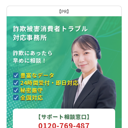
【PR】
詐欺被害消費者トラブル
対応事務所
詐欺にあったら
早めに相談！
豊富なデータ
24時間受付・即日対応
秘密厳守
全国対応
【サポート相談窓口】
0120-769-487