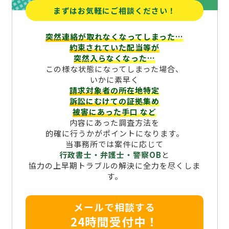
まずはお気軽にご相談ください！
突然連絡が取れなくなってしまった…
約束されていた配当等が
突然入らなくなった…
この様な状態になってしまった場合、
いかに素早く
請求対象者の所在地特定
訴訟にむけての証拠集め
被害にあった手口
など
内容にあった調査方法を
的確に行うかがポイントになります。
当事務所では案件に応じて
行政書士・弁護士・警察OB
と
協力の上早期トラブルの解決に全力を尽くしま
す。
メールで相談する
24時間受付中！