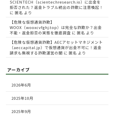
SCIENTECH（scientechresearch.io）に出金を
拒否された？返金トラブル続出の詐欺に注意喚起！
に
匿名
より
【危険な仮想通貨詐欺】
WOOX（wooxcvfghj.top）は完全な詐欺か？出金
不能・返金拒否の実態を徹底調査
に
匿名
より
【危険な仮想通貨詐欺】AECアセットマネジメント
（aeccapital.jp）で仮想通貨が出金不可に！返金
請求も無視する詐欺運営の闇
に
匿名
より
アーカイブ
2026年6月
2025年10月
2025年9月