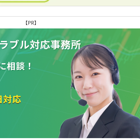
【PR】
ラブル
対応事務所
に相談！
日対応