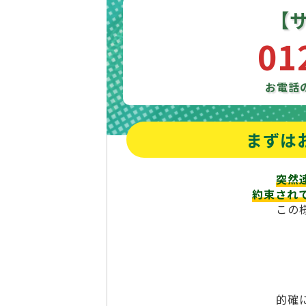
【
01
お電話
まずは
突然
約束され
この
的確