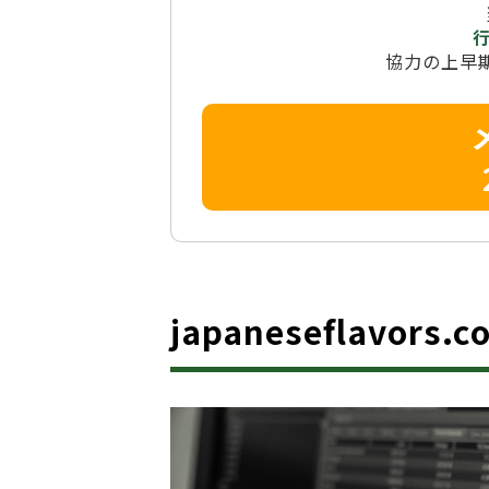
協力の上早
japaneseflavor