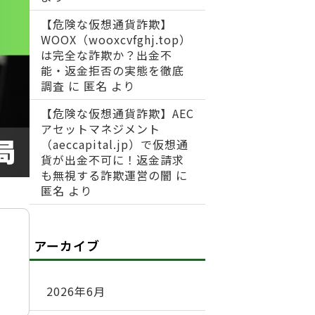
【危険な仮想通貨詐欺】
WOOX（wooxcvfghj.top）
は完全な詐欺か？出金不
能・返金拒否の実態を徹底
調査
に
匿名
より
【危険な仮想通貨詐欺】AEC
アセットマネジメント
（aeccapital.jp）で仮想通
貨が出金不可に！返金請求
も無視する詐欺運営の闇
に
匿名
より
アーカイブ
2026年6月