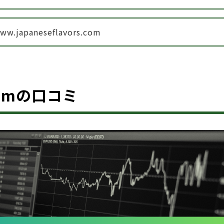
www.japaneseflavors.com
s.comの口コミ