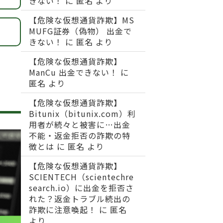
きない！
に
匿名
より
【危険な仮想通貨詐欺】MS
MUFG証券（偽物） 出金で
きない！
に
匿名
より
【危険な仮想通貨詐欺】
ManCu 出金できない！
に
匿名
より
【危険な仮想通貨詐欺】
Bitunix（bitunix.com）利
用者が続々と被害に…出金
不能・返金拒否の詐欺の特
徴とは
に
匿名
より
【危険な仮想通貨詐欺】
SCIENTECH（scientechre
search.io）に出金を拒否さ
れた？返金トラブル続出の
詐欺に注意喚起！
に
匿名
より