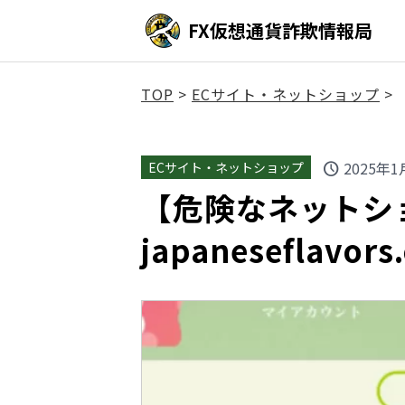
FX仮想通貨詐欺情報局
TOP
>
ECサイト・ネットショップ
>
2025年1
ECサイト・ネットショップ
schedule
【危険なネットシ
japaneseflav