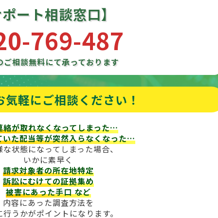
サポート相談窓口】
20-769-487
のご相談
無料にて承っております
お気軽にご相談ください！
連絡が取れなくなってしまった…
ていた配当等が
突然入らなくなった…
様な状態になってしまった場合、
いかに素早く
請求対象者の所在地特定
訴訟にむけての証拠集め
被害にあった手口
など
内容にあった調査方法を
に行うかがポイントになります。