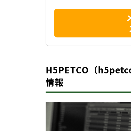
H5PETCO（h5petc
情報