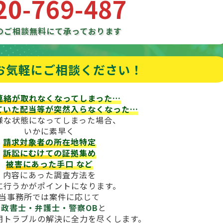
20-769-487
のご相談
無料にて承っております
お気軽にご相談ください！
連絡が取れなくなってしまった…
ていた配当等が
突然入らなくなった…
様な状態になってしまった場合、
いかに素早く
請求対象者の所在地特定
訴訟にむけての証拠集め
被害にあった手口
など
内容にあった調査方法を
に行うかがポイントになります。
当事務所では案件に応じて
行政書士・弁護士・警察OB
と
期トラブルの解決に全力を尽くします。