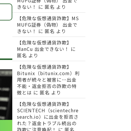
MUFG証券（偽物） 出金で
きない！
に
匿名
より
【危険な仮想通貨詐欺】MS
MUFG証券（偽物） 出金で
きない！
に
匿名
より
【危険な仮想通貨詐欺】
ManCu 出金できない！
に
匿名
より
【危険な仮想通貨詐欺】
Bitunix（bitunix.com）利
用者が続々と被害に…出金
不能・返金拒否の詐欺の特
徴とは
に
匿名
より
【危険な仮想通貨詐欺】
SCIENTECH（scientechre
search.io）に出金を拒否さ
れた？返金トラブル続出の
詐欺に注意喚起！
に
匿名