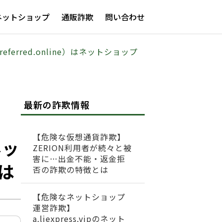
ネットショップ
通販詐欺
問い合わせ
ferred.online）はネットショップ
最新の詐欺情報
【危険な仮想通貨詐欺】
ネッ
ZERION利用者が続々と被
害に…出金不能・返金拒
は
否の詐欺の特徴とは
【危険なネットショップ
運営詐欺】
a.liexpress.vipのネット