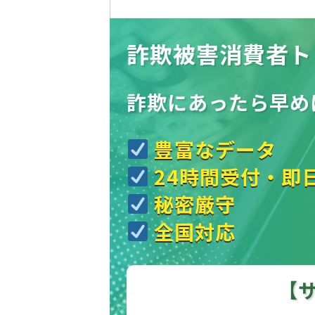
詐欺被害消費者ト
詐欺にあったら
早め
豊富なデータ
24時間受付・即
秘密厳守
全国対応
【