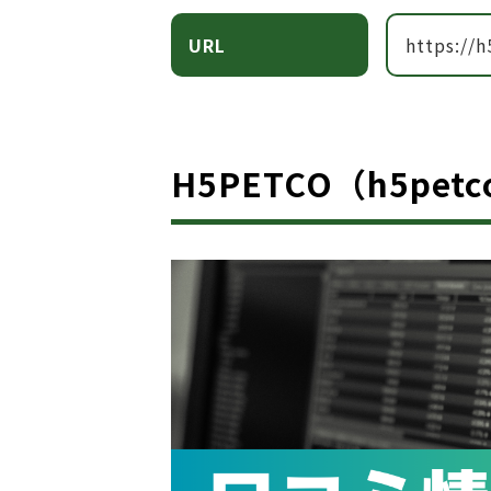
URL
https://h
H5PETCO（h5petc