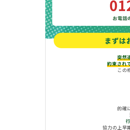
01
お電話
まずは
突然
約束され
この
的確
協力の上早