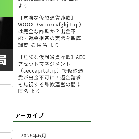
より
【危険な仮想通貨詐欺】
WOOX（wooxcvfghj.top）
は完全な詐欺か？出金不
能・返金拒否の実態を徹底
調査
に
匿名
より
【危険な仮想通貨詐欺】AEC
アセットマネジメント
（aeccapital.jp）で仮想通
貨が出金不可に！返金請求
も無視する詐欺運営の闇
に
匿名
より
アーカイブ
2026年6月