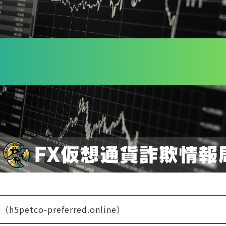
（h5petco-preferred.online）