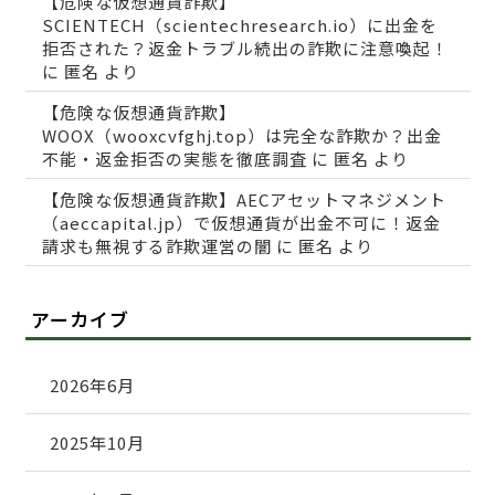
【危険な仮想通貨詐欺】
SCIENTECH（scientechresearch.io）に出金を
拒否された？返金トラブル続出の詐欺に注意喚起！
に
匿名
より
【危険な仮想通貨詐欺】
WOOX（wooxcvfghj.top）は完全な詐欺か？出金
不能・返金拒否の実態を徹底調査
に
匿名
より
【危険な仮想通貨詐欺】AECアセットマネジメント
（aeccapital.jp）で仮想通貨が出金不可に！返金
請求も無視する詐欺運営の闇
に
匿名
より
アーカイブ
2026年6月
2025年10月