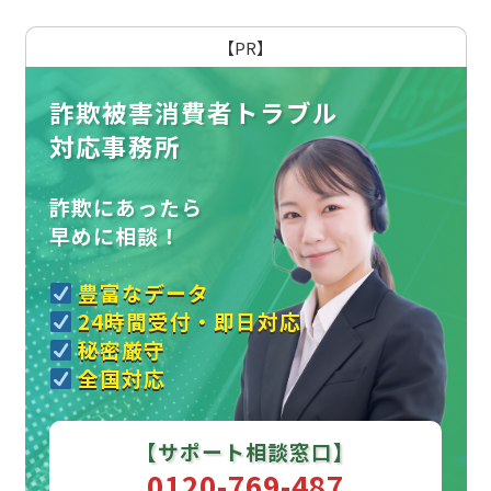
【PR】
詐欺被害消費者トラブル
対応事務所
詐欺にあったら
早めに相談！
豊富なデータ
24時間受付・即日対応
秘密厳守
全国対応
【サポート相談窓口】
0120-769-487