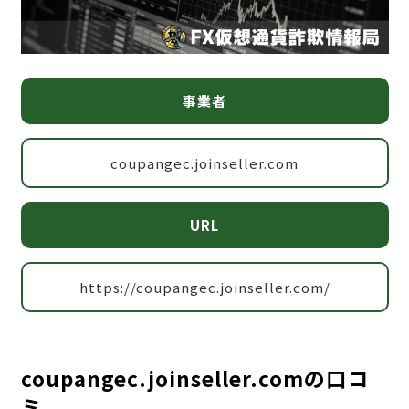
事業者
coupangec.joinseller.com
URL
https://coupangec.joinseller.com/
coupangec.joinseller.comの口コ
ミ