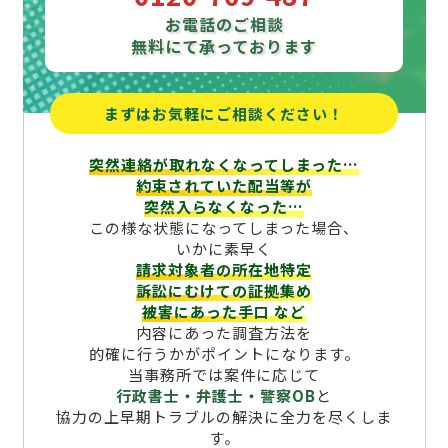
お電話のご相談
無料にて承っております
まずはお気軽にご相談ください！
突然連絡が取れなくなってしまった…
約束されていた配当等が
突然入らなくなった…
この様な状態になってしまった場合、
いかに素早く
請求対象者の所在地特定
訴訟にむけての証拠集め
被害にあった手口
など
内容にあった調査方法を
的確に行うかがポイントになります。
当事務所では案件に応じて
行政書士・弁護士・警察OB
と
協力の上早期トラブルの解決に全力を尽くしま
す。