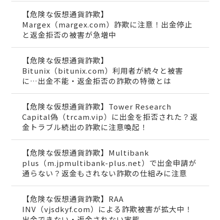
【危険な仮想通貨詐欺】
Margex（margex.com）詐欺に注意！出金停止
と返金拒否の被害が急増中
【危険な仮想通貨詐欺】
Bitunix（bitunix.com）利用者が続々と被害
に…出金不能・返金拒否の詐欺の特徴とは
【危険な仮想通貨詐欺】Tower Research
Capital偽（trcam.vip）に出金を拒否された？返
金トラブル続出の詐欺に注意喚起！
【危険な仮想通貨詐欺】Multibank
plus（m.jpmultibank-plus.net）で出金申請が
通らない？返金もされない詐欺の仕組みに注意
【危険な仮想通貨詐欺】RAA
INV（vjsdkyf.com）による詐欺被害が拡大中！
出金できない・返金されない実態