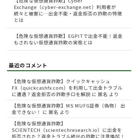
【危険な仮想通貨詐欺】Cyber
Exchange（cyber-exchange.net）利用者が
続々と被害に…出金不能・返金拒否の詐欺の特徴
とは
【危険な仮想通貨詐欺】EGPITで出金不能！返金
もされない仮想通貨詐欺の実態とは
最近のコメント
【危険な仮想通貨詐欺】クイックキャッシュ
FX（quickcashfx.com）を利用して出金トラブル
に遭遇？返金拒否の詐欺手口を解説
に
匿名
より
【危険な仮想通貨詐欺】MS MUFG証券（偽物） 出
金できない！
に
匿名
より
【危険な仮想通貨詐欺】
SCIENTECH（scientechresearch.io）に出金を
拒否された？返金トラブル続出の詐欺に注意喚起！