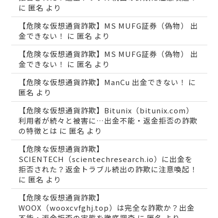
に
匿名
より
【危険な仮想通貨詐欺】MS MUFG証券（偽物） 出
金できない！
に
匿名
より
【危険な仮想通貨詐欺】MS MUFG証券（偽物） 出
金できない！
に
匿名
より
【危険な仮想通貨詐欺】ManCu 出金できない！
に
匿名
より
【危険な仮想通貨詐欺】Bitunix（bitunix.com）
利用者が続々と被害に…出金不能・返金拒否の詐欺
の特徴とは
に
匿名
より
【危険な仮想通貨詐欺】
SCIENTECH（scientechresearch.io）に出金を
拒否された？返金トラブル続出の詐欺に注意喚起！
に
匿名
より
【危険な仮想通貨詐欺】
WOOX（wooxcvfghj.top）は完全な詐欺か？出金
不能・返金拒否の実態を徹底調査
に
匿名
より