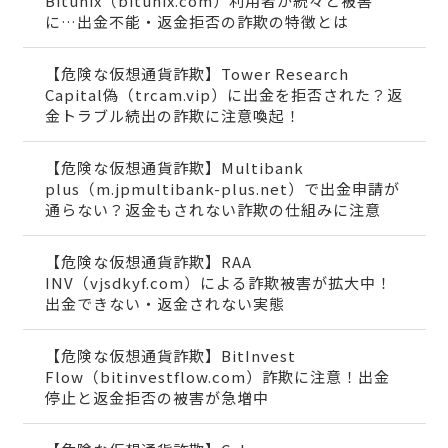
Bitunix（bitunix.com）利用者が続々と被害
に…出金不能・返金拒否の詐欺の特徴とは
【危険な仮想通貨詐欺】Tower Research
Capital偽（trcam.vip）に出金を拒否された？返
金トラブル続出の詐欺に注意喚起！
【危険な仮想通貨詐欺】Multibank
plus（m.jpmultibank-plus.net）で出金申請が
通らない？返金もされない詐欺の仕組みに注意
【危険な仮想通貨詐欺】RAA
INV（vjsdkyf.com）による詐欺被害が拡大中！
出金できない・返金されない実態
【危険な仮想通貨詐欺】BitInvest
Flow（bitinvestflow.com）詐欺に注意！出金
停止と返金拒否の被害が急増中