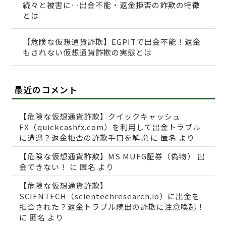
続々と被害に…出金不能・返金拒否の詐欺の特徴
とは
【危険な仮想通貨詐欺】EGPITで出金不能！返金
もされない仮想通貨詐欺の実態とは
最近のコメント
【危険な仮想通貨詐欺】クイックキャッシュ
FX（quickcashfx.com）を利用して出金トラブル
に遭遇？返金拒否の詐欺手口を解説
に
匿名
より
【危険な仮想通貨詐欺】MS MUFG証券（偽物） 出
金できない！
に
匿名
より
【危険な仮想通貨詐欺】
SCIENTECH（scientechresearch.io）に出金を
拒否された？返金トラブル続出の詐欺に注意喚起！
に
匿名
より