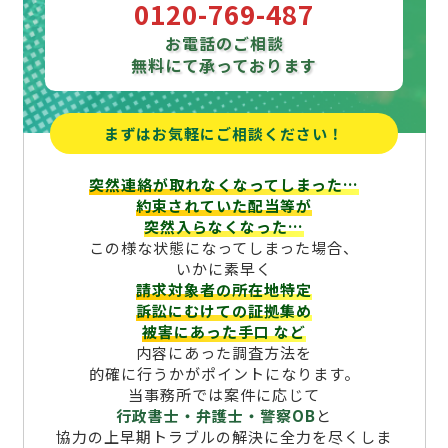
0120-769-487
お電話のご相談
無料にて承っております
まずはお気軽にご相談ください！
突然連絡が取れなくなってしまった…
約束されていた配当等が
突然入らなくなった…
この様な状態になってしまった場合、
いかに素早く
請求対象者の所在地特定
訴訟にむけての証拠集め
被害にあった手口
など
内容にあった調査方法を
的確に行うかがポイントになります。
当事務所では案件に応じて
行政書士・弁護士・警察OB
と
協力の上早期トラブルの解決に全力を尽くしま