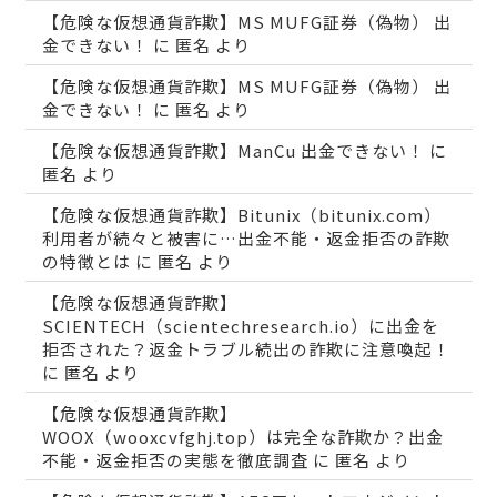
【危険な仮想通貨詐欺】MS MUFG証券（偽物） 出
金できない！
に
匿名
より
【危険な仮想通貨詐欺】MS MUFG証券（偽物） 出
金できない！
に
匿名
より
【危険な仮想通貨詐欺】ManCu 出金できない！
に
匿名
より
【危険な仮想通貨詐欺】Bitunix（bitunix.com）
利用者が続々と被害に…出金不能・返金拒否の詐欺
の特徴とは
に
匿名
より
【危険な仮想通貨詐欺】
SCIENTECH（scientechresearch.io）に出金を
拒否された？返金トラブル続出の詐欺に注意喚起！
に
匿名
より
【危険な仮想通貨詐欺】
WOOX（wooxcvfghj.top）は完全な詐欺か？出金
不能・返金拒否の実態を徹底調査
に
匿名
より