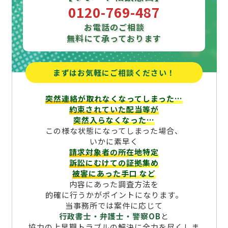
0120-769-487
お電話のご相談
無料にて承っております
まずはお気軽にご相談ください！
突然連絡が取れなくなってしまった…
約束されていた配当等が
突然入らなくなった…
この様な状態になってしまった場合、
いかに素早く
請求対象者の所在地特定
訴訟にむけての証拠集め
被害にあった手口
など
内容にあった調査方法を
的確に行うかがポイントになります。
当事務所では案件に応じて
行政書士・弁護士・警察OB
と
協力の上早期トラブルの解決に全力を尽くしま