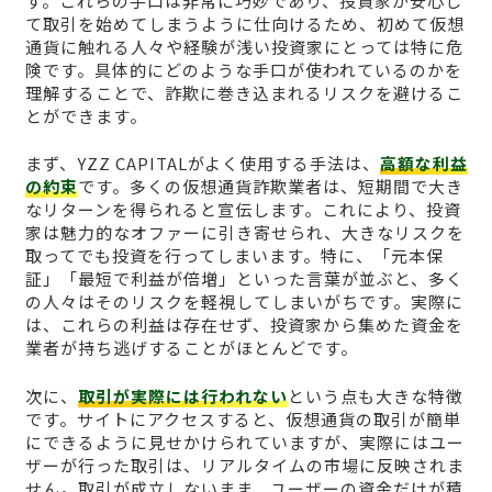
す。これらの手口は非常に巧妙であり、投資家が安心し
て取引を始めてしまうように仕向けるため、初めて仮想
通貨に触れる人々や経験が浅い投資家にとっては特に危
険です。具体的にどのような手口が使われているのかを
理解することで、詐欺に巻き込まれるリスクを避けるこ
とができます。
まず、YZZ CAPITALがよく使用する手法は、
高額な利益
の約束
です。多くの仮想通貨詐欺業者は、短期間で大き
なリターンを得られると宣伝します。これにより、投資
家は魅力的なオファーに引き寄せられ、大きなリスクを
取ってでも投資を行ってしまいます。特に、「元本保
証」「最短で利益が倍増」といった言葉が並ぶと、多く
の人々はそのリスクを軽視してしまいがちです。実際に
は、これらの利益は存在せず、投資家から集めた資金を
業者が持ち逃げすることがほとんどです。
次に、
取引が実際には行われない
という点も大きな特徴
です。サイトにアクセスすると、仮想通貨の取引が簡単
にできるように見せかけられていますが、実際にはユー
ザーが行った取引は、リアルタイムの市場に反映されま
せん。取引が成立しないまま、ユーザーの資金だけが積