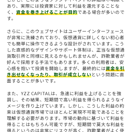
あり、実際には投資家に対して利益を還元することな
く、
資金を巻き上げることが目的
である場合が多いので
す。
さらに、このウェブサイトはユーザーインターフェース
が非常に洗練されており、仮想通貨に詳しくない初心者
でも簡単に操作できるような設計がされています。こう
した直感的なデザインやサポート体制は、正当な仮想通
貨取引所と同様に見えるかもしれませんが、詐欺業者が
好んで採用する手法でもあります。多くの利用者は、安
心感を抱いて投資を開始しますが、最終的には
資金を引
き出せなくなったり、取引が成立しない
という問題に直
面することが多いです。
また、YZZ CAPITALは、急速に利益を上げることを強
調し、その結果、短期間で高い利益を得られるようなイ
メージを作り上げています。しかし、こうした利益の約
束は仮想通貨市場ではほとんど実現不可能であることを
理解する必要があります。市場の動向に基づいて利益を
得ることはもちろん可能ですが、短期間で莫大な利益を
得るというのは非常にリスクが高く、詐欺業者がよく使