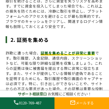
取引を続けることは、さらに資金を失うリスクを高めま
す。すでに資金を投入してしまった場合でも、これ以上
の損失を防ぐためには、冷静に取引を停止し、プラット
フォームへのアクセスを避けることが最も効果的です。
ブラウザのキャッシュをクリアし、関連するログイン情
報も削除しておくとより安全です。
2. 証拠を集める
詐欺に遭った場合、
証拠を集めることが非常に重要
で
す。取引履歴、入金記録、通信内容、スクリーンショッ
トなど、可能な限り詳細な証拠を収集しましょう。これ
らの証拠は後に被害届を提出する際に非常に役立ちま
す。また、サイトが提供している情報が虚偽であること
を証明するためにも、取引履歴や取引画面のキャプチャ
は必須です。特に、引き出しができないことや、サイト
からの不正な要求があった場合、その証拠は重要な役割
を果たします。
サポート相談窓口
お気軽にご相談ください！
call
mail
0120-769-487
メールする
3. 詐欺サイトに関する通報を行う