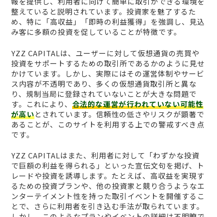
報を提供し、利用者に向けて簡単に取引ができる環境を
整えていると説明されています。投資家を魅了するた
め、特に「高収益」「即時の利益獲得」を強調し、見込
み客に多額の投資を促していることが特徴です。
YZZ CAPITALは、ユーザーに対して仮想通貨の売買や
投資をサポートするための取引所であるかのように見せ
かけています。しかし、実際にはその運営体制やサービ
ス内容が不透明であり、多くの仮想通貨取引所と異な
り、規制当局に登録されていないことが大きな問題で
す。これにより、
合法的な運営が行われていない可能性
が高い
とされています。信頼性の低さやリスクが顕著で
あることが、このサイトを利用する上での警戒すべき点
です。
YZZ CAPITALはまた、利用者に対して「わずかな投資
で巨額の利益を得られる」といった宣伝文句を掲げ、ト
レードや投資を誘導します。たとえば、高収益を実現す
るための投資プランや、他の投資家と競り合うようなエ
ンターテイメント性を持った取引イベントを開催するこ
とで、さらに利用者を引き込む手法が取られています。
しかし、このようなプランやイベントの詳細は不明瞭で