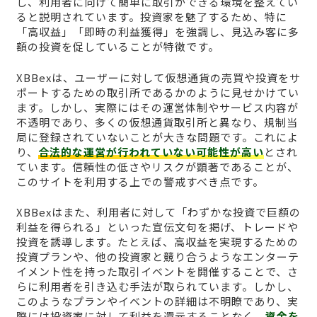
し、利用者に向けて簡単に取引ができる環境を整えてい
ると説明されています。投資家を魅了するため、特に
「高収益」「即時の利益獲得」を強調し、見込み客に多
額の投資を促していることが特徴です。
XBBexは、ユーザーに対して仮想通貨の売買や投資をサ
ポートするための取引所であるかのように見せかけてい
ます。しかし、実際にはその運営体制やサービス内容が
不透明であり、多くの仮想通貨取引所と異なり、規制当
局に登録されていないことが大きな問題です。これによ
り、
合法的な運営が行われていない可能性が高い
とされ
ています。信頼性の低さやリスクが顕著であることが、
このサイトを利用する上での警戒すべき点です。
XBBexはまた、利用者に対して「わずかな投資で巨額の
利益を得られる」といった宣伝文句を掲げ、トレードや
投資を誘導します。たとえば、高収益を実現するための
投資プランや、他の投資家と競り合うようなエンターテ
イメント性を持った取引イベントを開催することで、さ
らに利用者を引き込む手法が取られています。しかし、
このようなプランやイベントの詳細は不明瞭であり、実
際には投資家に対して利益を還元することなく、
資金を