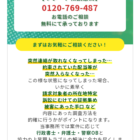
0120-769-487
お電話のご相談
無料にて承っております
まずはお気軽にご相談ください！
突然連絡が取れなくなってしまった…
約束されていた配当等が
突然入らなくなった…
この様な状態になってしまった場合、
いかに素早く
請求対象者の所在地特定
訴訟にむけての証拠集め
被害にあった手口
など
内容にあった調査方法を
的確に行うかがポイントになります。
当事務所では案件に応じて
行政書士・弁護士・警察OB
と
協力の上早期トラブルの解決に全力を尽くしま