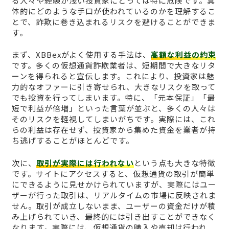
る人々や経験が浅い投資家にとっては特に危険です。具
体的にどのような手口が使われているのかを理解するこ
とで、詐欺に巻き込まれるリスクを避けることができま
す。
まず、XBBexがよく使用する手法は、
高額な利益の約束
です。多くの仮想通貨詐欺業者は、短期間で大きなリタ
ーンを得られると宣伝します。これにより、投資家は魅
力的なオファーに引き寄せられ、大きなリスクを取って
でも投資を行ってしまいます。特に、「元本保証」「最
短で利益が倍増」といった言葉が並ぶと、多くの人々は
そのリスクを軽視してしまいがちです。実際には、これ
らの利益は存在せず、投資家から集めた資金を業者が持
ち逃げすることがほとんどです。
次に、
取引が実際には行われない
という点も大きな特徴
です。サイトにアクセスすると、仮想通貨の取引が簡単
にできるように見せかけられていますが、実際にはユー
ザーが行った取引は、リアルタイムの市場に反映されま
せん。取引が成立しないまま、ユーザーの資金だけが積
み上げられていき、最終的には引き出すことができなく
なります。実際には、仮想通貨の購入や売却は行われ