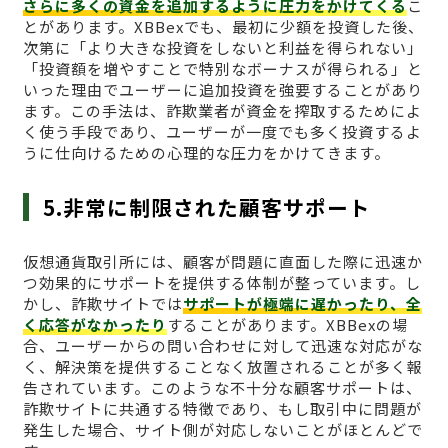
さらに多くの資金を追加するように圧力をかけてくる
こ
とがあります。XBBexでも、最初に少額を投資した後、
次第に「より大きな投資をしないと利益を得られない」
「投資額を増やすことで特別なボーナスが得られる」と
いった理由でユーザーに追加投資を強要することがあり
ます。この手法は、詐欺業者が資金を搾取するためによ
く使う手段であり、ユーザーが一度でも多く投資するよ
うに仕向けるための心理的な圧力をかけてきます。
5.非常に制限された顧客サポート
仮想通貨取引所には、顧客が問題に直面した際に迅速か
つ効果的にサポートを提供する体制が整っています。し
かし、詐欺サイトでは
サポートが極端に遅かったり、全
く応答がなかったり
することがあります。XBBexの場
合、ユーザーからの問い合わせに対して迅速な対応がな
く、解決策を提供することなく放置されることが多く報
告されています。このような不十分な顧客サポートは、
詐欺サイトに共通する特徴であり、もし取引中に問題が
発生した場合、サイト側が対応しないことがほとんどで