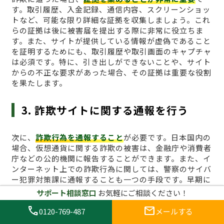
す。取引履歴、入金記録、通信内容、スクリーンショッ
トなど、可能な限り詳細な証拠を収集しましょう。これ
らの証拠は後に被害届を提出する際に非常に役立ちま
す。また、サイトが提供している情報が虚偽であること
を証明するためにも、取引履歴や取引画面のキャプチャ
は必須です。特に、引き出しができないことや、サイト
からの不正な要求があった場合、その証拠は重要な役割
を果たします。
3. 詐欺サイトに関する通報を行う
次に、
詐欺行為を通報すること
が必要です。日本国内の
場合、仮想通貨に関する詐欺の被害は、金融庁や消費者
庁などの公的機関に報告することができます。また、イ
ンターネット上での詐欺行為に関しては、警察のサイバ
ー犯罪対策課に通報することも一つの手段です。早期に
通報を行うことで、他のユーザーへの被害拡大を防ぐこ
サポート相談窓口
お気軽にご相談ください！
とにもつながります。国外の業者に関しても、詐欺行為
call
mail
が確認できる場合は、国際的な詐欺対策機関に通報する
0120-769-487
メールする
ことが効果的です。