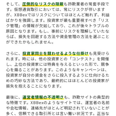
そして、
圧倒的なリスクの隠蔽
も詐欺業者の常套手段で
す。仮想通貨取引においては、常にリスクが伴います
が、XBBexではリスクについてはほとんど触れず、利益
ばかりを強調します。投資家が最も重要視すべき「リス
ク管理」の情報が欠如しており、これが後々トラブルの
原因となります。もし、事前にリスクを理解していたな
らば、損失を回避する方法や資金管理の方法を選ぶこと
ができたかもしれません。
さらに、
投資家同士を競わせるような仕掛け
も見受けら
れます。時には、他の投資家との「コンテスト」を開催
し、上位の投資家には特典を与えるといった形で、競争
心を煽ることがあります。このようなキャンペーンは、
投資家が自分の資金をさらに投入するように仕向けるた
めの巧妙な方法であり、最終的にはほとんどの投資家が
損失を抱えることになります。
最後に、
運営者情報の不透明さ
も、詐欺サイトの典型的
な特徴です。XBBexのようなサイトでは、運営者の名前
や会社情報、連絡先がほとんど明記されていないことが
多く、信頼できる取引所とは言い難い状況です。正当な