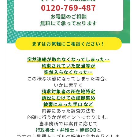
0120-769-487
お電話のご相談
無料にて承っております
まずはお気軽にご相談ください！
突然連絡が取れなくなってしまった…
約束されていた配当等が
突然入らなくなった…
この様な状態になってしまった場合、
いかに素早く
請求対象者の所在地特定
訴訟にむけての証拠集め
被害にあった手口
など
内容にあった調査方法を
的確に行うかがポイントになります。
当事務所では案件に応じて
行政書士・弁護士・警察OB
と
協力の上早期トラブルの解決に全力を尽くしま