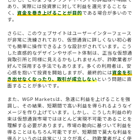
あり、実際には投資家に対して利益を還元することな
く、
資金を巻き上げることが目的
である場合が多いので
す。
さらに、このウェブサイトはユーザーインターフェース
が非常に洗練されており、仮想通貨に詳しくない初心者
でも簡単に操作できるような設計がされています。こう
した直感的なデザインやサポート体制は、正当な仮想通
貨取引所と同様に見えるかもしれませんが、詐欺業者が
好んで採用する手法でもあります。多くの利用者は、安
心感を抱いて投資を開始しますが、最終的には
資金を引
き出せなくなったり、取引が成立しない
という問題に直
面することが多いです。
また、WGP Marketsは、急速に利益を上げることを強
調し、その結果、短期間で高い利益を得られるようなイ
メージを作り上げています。しかし、こうした利益の約
束は仮想通貨市場ではほとんど実現不可能であることを
理解する必要があります。市場の動向に基づいて利益を
得ることはもちろん可能ですが、短期間で莫大な利益を
得るというのは非常にリスクが高く、詐欺業者がよく使