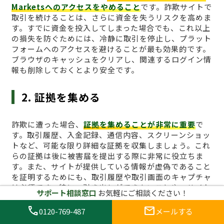
Marketsへのアクセスをやめること
です。詐欺サイトで
取引を続けることは、さらに資金を失うリスクを高めま
す。すでに資金を投入してしまった場合でも、これ以上
の損失を防ぐためには、冷静に取引を停止し、プラット
フォームへのアクセスを避けることが最も効果的です。
ブラウザのキャッシュをクリアし、関連するログイン情
報も削除しておくとより安全です。
2. 証拠を集める
詐欺に遭った場合、
証拠を集めることが非常に重要
で
す。取引履歴、入金記録、通信内容、スクリーンショッ
トなど、可能な限り詳細な証拠を収集しましょう。これ
らの証拠は後に被害届を提出する際に非常に役立ちま
す。また、サイトが提供している情報が虚偽であること
を証明するためにも、取引履歴や取引画面のキャプチャ
は必須です。特に、引き出しができないことや、サイト
サポート相談窓口
お気軽にご相談ください！
からの不正な要求があった場合、その証拠は重要な役割
を果たします。
call
mail
0120-769-487
メールする