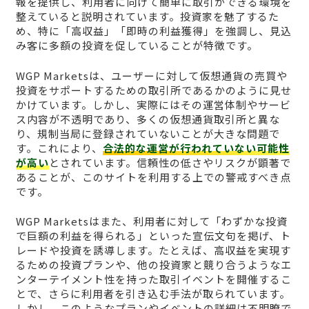
報を提供し、利用者に向けて簡単に取引ができる環境を
整えていると説明されています。投資家を魅了するた
め、特に「高収益」「即時の利益獲得」を強調し、見込
み客に多額の投資を促していることが特徴です。
WGP Marketsは、ユーザーに対して仮想通貨の売買や
投資をサポートするための取引所であるかのように見せ
かけています。しかし、実際にはその運営体制やサービ
ス内容が不透明であり、多くの仮想通貨取引所と異な
り、規制当局に登録されていないことが大きな問題で
す。これにより、
合法的な運営が行われていない可能性
が高い
とされています。信頼性の低さやリスクが顕著で
あることが、このサイトを利用する上での警戒すべき点
です。
WGP Marketsはまた、利用者に対して「わずかな投資
で巨額の利益を得られる」といった宣伝文句を掲げ、ト
レードや投資を誘導します。たとえば、高収益を実現す
るための投資プランや、他の投資家と競り合うようなエ
ンターテイメント性を持った取引イベントを開催するこ
とで、さらに利用者を引き込む手法が取られています。
しかし、このようなプランやイベントの詳細は不明瞭で