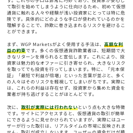
す。これらの手口は非常に巧妙であり、投資家が安心し
て取引を始めてしまうように仕向けるため、初めて仮想
通貨に触れる人々や経験が浅い投資家にとっては特に危
険です。具体的にどのような手口が使われているのかを
理解することで、詐欺に巻き込まれるリスクを避けるこ
とができます。
まず、WGP Marketsがよく使用する手法は、
高額な利
益の約束
です。多くの仮想通貨詐欺業者は、短期間で大
きなリターンを得られると宣伝します。これにより、投
資家は魅力的なオファーに引き寄せられ、大きなリスク
を取ってでも投資を行ってしまいます。特に、「元本保
証」「最短で利益が倍増」といった言葉が並ぶと、多く
の人々はそのリスクを軽視してしまいがちです。実際に
は、これらの利益は存在せず、投資家から集めた資金を
業者が持ち逃げすることがほとんどです。
次に、
取引が実際には行われない
という点も大きな特徴
です。サイトにアクセスすると、仮想通貨の取引が簡単
にできるように見せかけられていますが、実際にはユー
ザーが行った取引は、リアルタイムの市場に反映されま
せん。取引が成立しないまま、ユーザーの資金だけが積