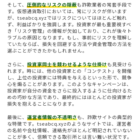
そして、
圧倒的なリスクの隠蔽
も詐欺業者の常套手段で
す。仮想通貨取引においては、常にリスクが伴います
が、tseabcq.xyzではリスクについてはほとんど触れ
ず、利益ばかりを強調します。投資家が最も重要視すべ
き「リスク管理」の情報が欠如しており、これが後々ト
ラブルの原因となります。もし、事前にリスクを理解し
ていたならば、損失を回避する方法や資金管理の方法を
選ぶことができたかもしれません。
さらに、
投資家同士を競わせるような仕掛け
も見受けら
れます。時には、他の投資家との「コンテスト」を開催
し、上位の投資家には特典を与えるといった形で、競争
心を煽ることがあります。このようなキャンペーンは、
投資家が自分の資金をさらに投入するように仕向けるた
めの巧妙な方法であり、最終的にはほとんどの投資家が
損失を抱えることになります。
最後に、
運営者情報の不透明さ
も、詐欺サイトの典型的
な特徴です。tseabcq.xyzのようなサイトでは、運営者
の名前や会社情報、連絡先がほとんど明記されていない
ことが多く、信頼できる取引所とは言い難い状況です。