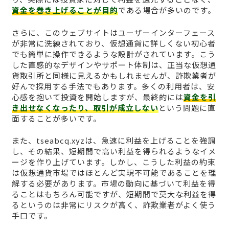
資金を巻き上げることが目的
である場合が多いのです。
さらに、このウェブサイトはユーザーインターフェース
が非常に洗練されており、仮想通貨に詳しくない初心者
でも簡単に操作できるような設計がされています。こう
した直感的なデザインやサポート体制は、正当な仮想通
貨取引所と同様に見えるかもしれませんが、詐欺業者が
好んで採用する手法でもあります。多くの利用者は、安
心感を抱いて投資を開始しますが、最終的には
資金を引
き出せなくなったり、取引が成立しない
という問題に直
面することが多いです。
また、tseabcq.xyzは、急速に利益を上げることを強調
し、その結果、短期間で高い利益を得られるようなイメ
ージを作り上げています。しかし、こうした利益の約束
は仮想通貨市場ではほとんど実現不可能であることを理
解する必要があります。市場の動向に基づいて利益を得
ることはもちろん可能ですが、短期間で莫大な利益を得
るというのは非常にリスクが高く、詐欺業者がよく使う
手口です。