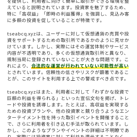
を提供し、利用者に向けて簡単に取引ができる環境を整
えていると説明されています。投資家を魅了するため、
特に「高収益」「即時の利益獲得」を強調し、見込み客
に多額の投資を促していることが特徴です。
tseabcq.xyzは、ユーザーに対して仮想通貨の売買や投
資をサポートするための取引所であるかのように見せか
けています。しかし、実際にはその運営体制やサービス
内容が不透明であり、多くの仮想通貨取引所と異なり、
規制当局に登録されていないことが大きな問題です。こ
れにより、
合法的な運営が行われていない可能性が高い
とされています。信頼性の低さやリスクが顕著であるこ
とが、このサイトを利用する上での警戒すべき点です。
tseabcq.xyzはまた、利用者に対して「わずかな投資で
巨額の利益を得られる」といった宣伝文句を掲げ、トレ
ードや投資を誘導します。たとえば、高収益を実現する
ための投資プランや、他の投資家と競り合うようなエン
ターテイメント性を持った取引イベントを開催すること
で、さらに利用者を引き込む手法が取られています。し
かし、このようなプランやイベントの詳細は不明瞭であ
り、実際には投資家に対して利益を還元することなく、