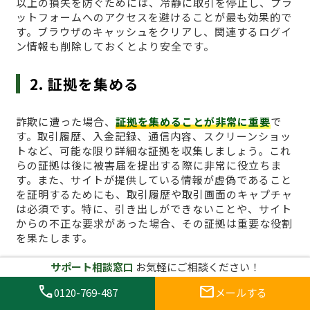
以上の損失を防ぐためには、冷静に取引を停止し、プラ
ットフォームへのアクセスを避けることが最も効果的で
す。ブラウザのキャッシュをクリアし、関連するログイ
ン情報も削除しておくとより安全です。
2. 証拠を集める
詐欺に遭った場合、
証拠を集めることが非常に重要
で
す。取引履歴、入金記録、通信内容、スクリーンショッ
トなど、可能な限り詳細な証拠を収集しましょう。これ
らの証拠は後に被害届を提出する際に非常に役立ちま
す。また、サイトが提供している情報が虚偽であること
を証明するためにも、取引履歴や取引画面のキャプチャ
は必須です。特に、引き出しができないことや、サイト
からの不正な要求があった場合、その証拠は重要な役割
を果たします。
サポート相談窓口
お気軽にご相談ください！
3. 詐欺サイトに関する通報を行う
call
mail
0120-769-487
メールする