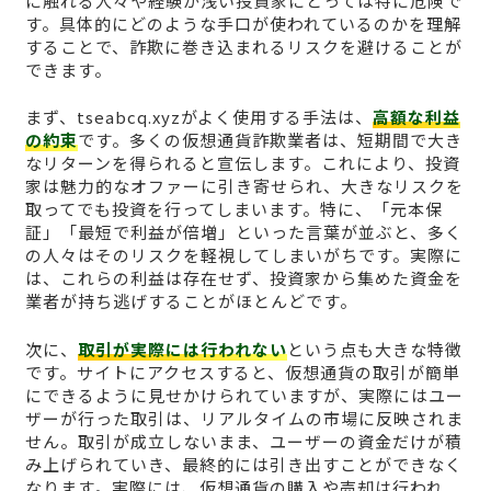
に触れる人々や経験が浅い投資家にとっては特に危険で
す。具体的にどのような手口が使われているのかを理解
することで、詐欺に巻き込まれるリスクを避けることが
できます。
まず、tseabcq.xyzがよく使用する手法は、
高額な利益
の約束
です。多くの仮想通貨詐欺業者は、短期間で大き
なリターンを得られると宣伝します。これにより、投資
家は魅力的なオファーに引き寄せられ、大きなリスクを
取ってでも投資を行ってしまいます。特に、「元本保
証」「最短で利益が倍増」といった言葉が並ぶと、多く
の人々はそのリスクを軽視してしまいがちです。実際に
は、これらの利益は存在せず、投資家から集めた資金を
業者が持ち逃げすることがほとんどです。
次に、
取引が実際には行われない
という点も大きな特徴
です。サイトにアクセスすると、仮想通貨の取引が簡単
にできるように見せかけられていますが、実際にはユー
ザーが行った取引は、リアルタイムの市場に反映されま
せん。取引が成立しないまま、ユーザーの資金だけが積
み上げられていき、最終的には引き出すことができなく
なります。実際には、仮想通貨の購入や売却は行われ