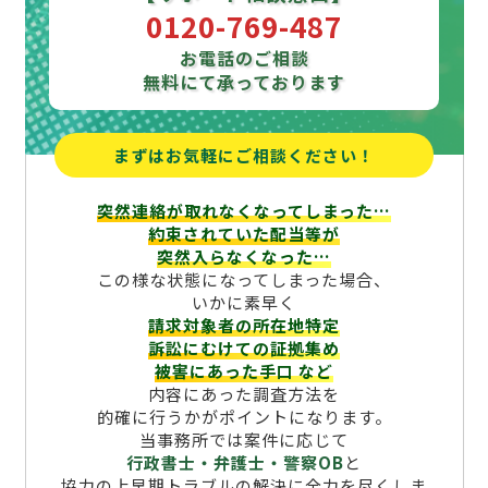
0120-769-487
お電話のご相談
無料にて承っております
まずはお気軽にご相談ください！
突然連絡が取れなくなってしまった…
約束されていた配当等が
突然入らなくなった…
この様な状態になってしまった場合、
いかに素早く
請求対象者の所在地特定
訴訟にむけての証拠集め
被害にあった手口
など
内容にあった調査方法を
的確に行うかがポイントになります。
当事務所では案件に応じて
行政書士・弁護士・警察OB
と
協力の上早期トラブルの解決に全力を尽くしま