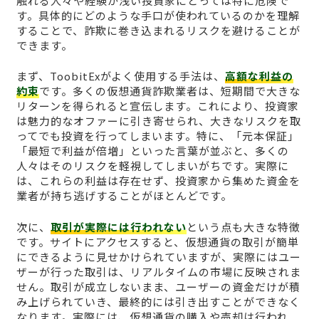
触れる人々や経験が浅い投資家にとっては特に危険で
す。具体的にどのような手口が使われているのかを理解
することで、詐欺に巻き込まれるリスクを避けることが
できます。
まず、ToobitExがよく使用する手法は、
高額な利益の
約束
です。多くの仮想通貨詐欺業者は、短期間で大きな
リターンを得られると宣伝します。これにより、投資家
は魅力的なオファーに引き寄せられ、大きなリスクを取
ってでも投資を行ってしまいます。特に、「元本保証」
「最短で利益が倍増」といった言葉が並ぶと、多くの
人々はそのリスクを軽視してしまいがちです。実際に
は、これらの利益は存在せず、投資家から集めた資金を
業者が持ち逃げすることがほとんどです。
次に、
取引が実際には行われない
という点も大きな特徴
です。サイトにアクセスすると、仮想通貨の取引が簡単
にできるように見せかけられていますが、実際にはユー
ザーが行った取引は、リアルタイムの市場に反映されま
せん。取引が成立しないまま、ユーザーの資金だけが積
み上げられていき、最終的には引き出すことができなく
なります。実際には、仮想通貨の購入や売却は行われ