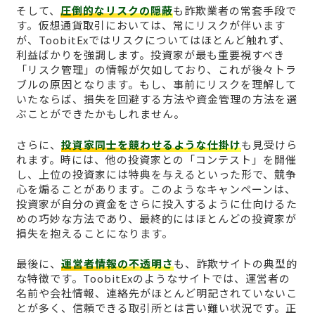
そして、
圧倒的なリスクの隠蔽
も詐欺業者の常套手段で
す。仮想通貨取引においては、常にリスクが伴います
が、ToobitExではリスクについてはほとんど触れず、
利益ばかりを強調します。投資家が最も重要視すべき
「リスク管理」の情報が欠如しており、これが後々トラ
ブルの原因となります。もし、事前にリスクを理解して
いたならば、損失を回避する方法や資金管理の方法を選
ぶことができたかもしれません。
さらに、
投資家同士を競わせるような仕掛け
も見受けら
れます。時には、他の投資家との「コンテスト」を開催
し、上位の投資家には特典を与えるといった形で、競争
心を煽ることがあります。このようなキャンペーンは、
投資家が自分の資金をさらに投入するように仕向けるた
めの巧妙な方法であり、最終的にはほとんどの投資家が
損失を抱えることになります。
最後に、
運営者情報の不透明さ
も、詐欺サイトの典型的
な特徴です。ToobitExのようなサイトでは、運営者の
名前や会社情報、連絡先がほとんど明記されていないこ
とが多く、信頼できる取引所とは言い難い状況です。正