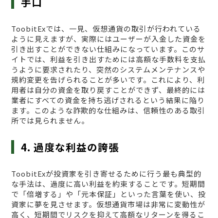
手口
ToobitExでは、一見、仮想通貨の取引が行われている
ように見えますが、実際にはユーザーが入金した資金を
引き出すことができない仕組みになっています。このサ
イトでは、利益を引き出すためには高額な手数料を支払
うように要求されたり、突然のシステムメンテナンスや
規約変更を告げられることが多いです。これにより、利
用者は自分の資金を取り戻すことができず、最終的には
業者にすべての資金を持ち逃げされるという結果に陥り
ます。このような詐欺的な仕組みは、信頼性のある取引
所では見られません。
4. 過度な利益の誇張
ToobitExが投資家を引き寄せるために行う最も典型的
な手法は、過度に高い利益を約束することです。短期間
で「倍増する」や「元本保証」といった言葉を使い、投
資家に夢を見させます。仮想通貨市場は非常に変動性が
高く、短期間でリスクを抑えて高額なリターンを得るこ