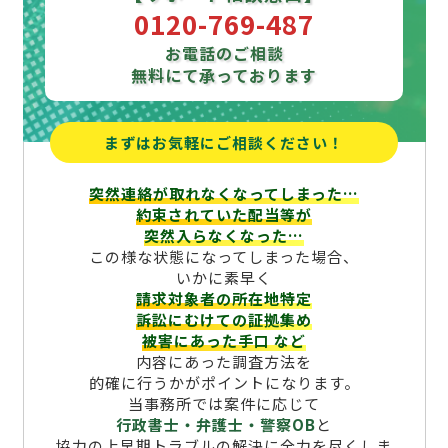
0120-769-487
お電話のご相談
無料にて承っております
まずはお気軽にご相談ください！
突然連絡が取れなくなってしまった…
約束されていた配当等が
突然入らなくなった…
この様な状態になってしまった場合、
いかに素早く
請求対象者の所在地特定
訴訟にむけての証拠集め
被害にあった手口
など
内容にあった調査方法を
的確に行うかがポイントになります。
当事務所では案件に応じて
行政書士・弁護士・警察OB
と
協力の上早期トラブルの解決に全力を尽くしま