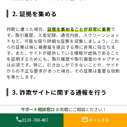
2. 証拠を集める
詐欺に遭った場合、
証拠を集めることが非常に重要
で
す。取引履歴、入金記録、通信内容、スクリーンショッ
トなど、可能な限り詳細な証拠を収集しましょう。これ
らの証拠は後に被害届を提出する際に非常に役立ちま
す。また、サイトが提供している情報が虚偽であること
を証明するためにも、取引履歴や取引画面のキャプチャ
は必須です。特に、引き出しができないことや、サイト
からの不正な要求があった場合、その証拠は重要な役割
を果たします。
3. 詐欺サイトに関する通報を行う
次に、
詐欺行為を通報すること
が必要です。日本国内の
サポート相談窓口
お気軽にご相談ください！
場合、仮想通貨に関する詐欺の被害は、金融庁や消費者
call
mail
庁などの公的機関に報告することができます。また、イ
0120-769-487
メールする
ンターネット上での詐欺行為に関しては、警察のサイバ