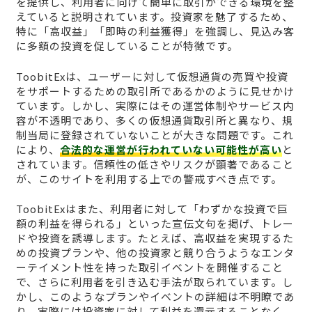
を提供し、利用者に向けて簡単に取引ができる環境を整
えていると説明されています。投資家を魅了するため、
特に「高収益」「即時の利益獲得」を強調し、見込み客
に多額の投資を促していることが特徴です。
ToobitExは、ユーザーに対して仮想通貨の売買や投資
をサポートするための取引所であるかのように見せかけ
ています。しかし、実際にはその運営体制やサービス内
容が不透明であり、多くの仮想通貨取引所と異なり、規
制当局に登録されていないことが大きな問題です。これ
により、
合法的な運営が行われていない可能性が高い
と
されています。信頼性の低さやリスクが顕著であること
が、このサイトを利用する上での警戒すべき点です。
ToobitExはまた、利用者に対して「わずかな投資で巨
額の利益を得られる」といった宣伝文句を掲げ、トレー
ドや投資を誘導します。たとえば、高収益を実現するた
めの投資プランや、他の投資家と競り合うようなエンタ
ーテイメント性を持った取引イベントを開催すること
で、さらに利用者を引き込む手法が取られています。し
かし、このようなプランやイベントの詳細は不明瞭であ
り、実際には投資家に対して利益を還元することなく、