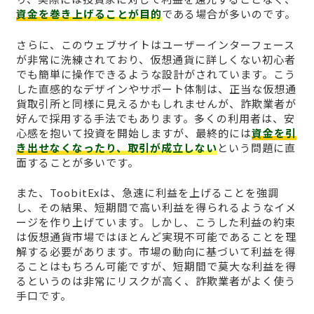
資金を巻き上げることが目的
である場合が多いのです。
さらに、このウェブサイトはユーザーインターフェース
が非常に洗練されており、仮想通貨に詳しくない初心者
でも簡単に操作できるような設計がされています。こう
した直感的なデザインやサポート体制は、正当な仮想通
貨取引所と同様に見えるかもしれませんが、詐欺業者が
好んで採用する手法でもあります。多くの利用者は、安
心感を抱いて投資を開始しますが、最終的には
資金を引
き出せなくなったり、取引が成立しない
という問題に直
面することが多いです。
また、ToobitExは、急速に利益を上げることを強調
し、その結果、短期間で高い利益を得られるようなイメ
ージを作り上げています。しかし、こうした利益の約束
は仮想通貨市場ではほとんど実現不可能であることを理
解する必要があります。市場の動向に基づいて利益を得
ることはもちろん可能ですが、短期間で莫大な利益を得
るというのは非常にリスクが高く、詐欺業者がよく使う
手口です。