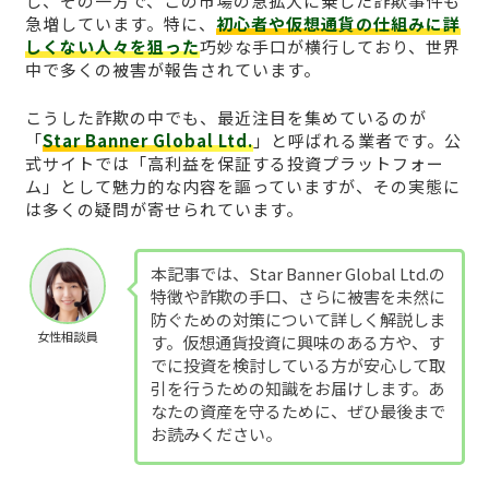
し、その一方で、この市場の急拡大に乗じた詐欺事件も
急増しています。特に、
初心者や仮想通貨の仕組みに詳
しくない人々を狙った
巧妙な手口が横行しており、世界
中で多くの被害が報告されています。
こうした詐欺の中でも、最近注目を集めているのが
「
Star Banner Global Ltd.
」と呼ばれる業者です。公
式サイトでは「高利益を保証する投資プラットフォー
ム」として魅力的な内容を謳っていますが、その実態に
は多くの疑問が寄せられています。
本記事では、Star Banner Global Ltd.の
特徴や詐欺の手口、さらに被害を未然に
防ぐための対策について詳しく解説しま
女性相談員
す。仮想通貨投資に興味のある方や、す
でに投資を検討している方が安心して取
引を行うための知識をお届けします。あ
なたの資産を守るために、ぜひ最後まで
お読みください。