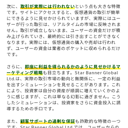
次に、
取引が実際には行われない
という点も大きな特徴
です。サイトにアクセスすると、仮想通貨の取引が簡単
にできるように見せかけられていますが、実際にはユー
ザーが行った取引は、リアルタイムの市場に反映されま
せん。取引が成立しないまま、ユーザーの資金だけが積
み上げられていき、最終的には引き出すことができなく
なります。実際には、仮想通貨の購入や売却は行われ
ず、ユーザーの資金は業者のポケットに収められるだけ
です。
さらに、
即座に利益を得られるかのように見せかけるマ
ーケティング戦略
も目立ちます。Star Banner Global
Ltd.は、実際の取引市場の動向と無関係に、一定の利益
を出すシミュレーションを見せることがあります。これ
により、投資家は自分の資産が順調に増えていくかのよ
うに感じますが、これは単なる幻影に過ぎません。こう
したシミュレーションは、投資家をさらに資金投入に誘
導するための手口です。
また、
顧客サポートの過剰な保証
も詐欺的な特徴の一つ
です。Star Banner Global Ltd.では、ユーザーからの