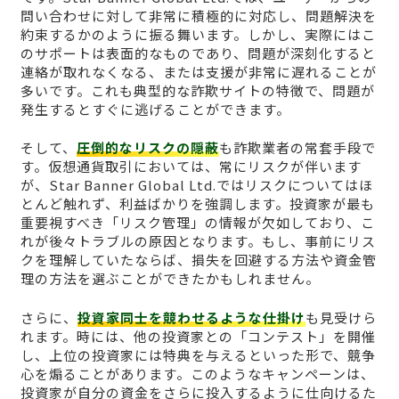
問い合わせに対して非常に積極的に対応し、問題解決を
約束するかのように振る舞います。しかし、実際にはこ
のサポートは表面的なものであり、問題が深刻化すると
連絡が取れなくなる、または支援が非常に遅れることが
多いです。これも典型的な詐欺サイトの特徴で、問題が
発生するとすぐに逃げることができます。
そして、
圧倒的なリスクの隠蔽
も詐欺業者の常套手段で
す。仮想通貨取引においては、常にリスクが伴います
が、Star Banner Global Ltd.ではリスクについてはほ
とんど触れず、利益ばかりを強調します。投資家が最も
重要視すべき「リスク管理」の情報が欠如しており、こ
れが後々トラブルの原因となります。もし、事前にリス
クを理解していたならば、損失を回避する方法や資金管
理の方法を選ぶことができたかもしれません。
さらに、
投資家同士を競わせるような仕掛け
も見受けら
れます。時には、他の投資家との「コンテスト」を開催
し、上位の投資家には特典を与えるといった形で、競争
心を煽ることがあります。このようなキャンペーンは、
投資家が自分の資金をさらに投入するように仕向けるた