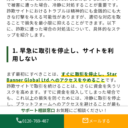
で被害に遭った場合、冷静に対処することが重要です。
詐欺サイトにおけるトラブルは精神的にも金銭的にも大
きな打撃を与える可能性がありますが、適切な対応を取
ることで損失を最小限に抑えることができます。以下
に、詐欺に遭った場合の対処法について、具体的なステ
ップを紹介します。
1. 早急に取引を停止し、サイトを利
用しない
まず最初にすべきことは、
すぐに取引を停止し、Star
Banner Global Ltd.へのアクセスをやめること
です。
詐欺サイトで取引を続けることは、さらに資金を失うリ
スクを高めます。すでに資金を投入してしまった場合で
も、これ以上の損失を防ぐためには、冷静に取引を停止
し、プラットフォームへのアクセスを避けることが最も
効果的です。ブラウザのキャッシュをクリアし、関連す
サポート相談窓口
お気軽にご相談ください！
るログイン情報も削除しておくとより安全です。
call
mail
0120-769-487
メールする