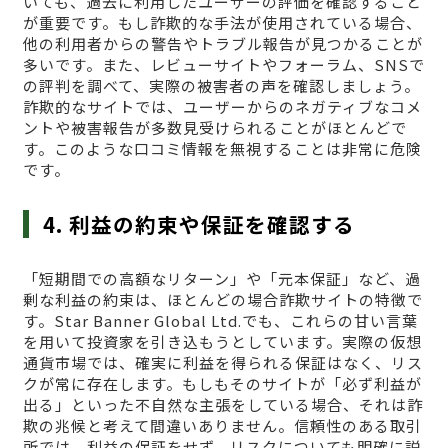
いても、過去に利用したユーザーの評価を確認すること
が重要です。もし詐欺的な手法が使用されている場合、
他の利用者からの警告やトラブル報告が見つかることが
多いです。また、レビューサイトやフォーラム、SNSで
の評判を調べて、実際の被害者の声を確認しましょう。
詐欺的なサイトでは、ユーザーからのネガティブなコメ
ントや被害報告が多数見受けられることがほとんどで
す。このような口コミ情報を無視することは非常に危険
です。
4. 利益の約束や保証を確認する
「短期間での高額なリターン」や「元本保証」など、過
剰な利益の約束は、ほとんどの場合詐欺サイトの特徴で
す。Star Banner Global Ltd.でも、これらの甘い言葉
を用いて投資家を引き込もうとしています。実際の仮想
通貨市場では、確実に利益を得られる保証はなく、リス
クが常に存在します。もしもそのサイトが「必ず利益が
出る」といった不自然な主張をしている場合、それは詐
欺の兆候と考えて間違いありません。信頼性のある取引
所では、利益の保証をせず、リスクについても明確に説