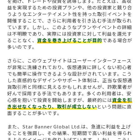
を掲げ、トレードや投資を誘導します。たとえば、高収
益を実現するための投資プランや、他の投資家と競り合
うようなエンターテイメント性を持った取引イベントを
開催することで、さらに利用者を引き込む手法が取られ
ています。しかし、このようなプランやイベントの詳細
は不明瞭であり、実際には投資家に対して利益を還元す
ることなく、
資金を巻き上げることが目的
である場合が
多いのです。
さらに、このウェブサイトはユーザーインターフェース
が非常に洗練されており、仮想通貨に詳しくない初心者
でも簡単に操作できるような設計がされています。こう
した直感的なデザインやサポート体制は、正当な仮想通
貨取引所と同様に見えるかもしれませんが、詐欺業者が
好んで採用する手法でもあります。多くの利用者は、安
心感を抱いて投資を開始しますが、最終的には
資金を引
き出せなくなったり、取引が成立しない
という問題に直
面することが多いです。
また、Star Banner Global Ltd.は、急速に利益を上げ
ることを強調し、その結果、短期間で高い利益を得られ
るようなイメージを作り上げています。しかし、こうし