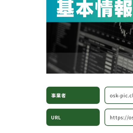
事業者
osk-pic.c
URL
https://o