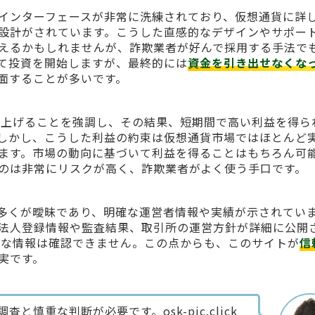
インターフェースが非常に洗練されており、仮想通貨に詳
設計がされています。こうした直感的なデザインやサポー
えるかもしれませんが、詐欺業者が好んで採用する手法で
て投資を開始しますが、最終的には
資金を引き出せなくな
面することが多いです。
速に利益を上げることを強調し、その結果、短期間で高い利益を得ら
しかし、こうした利益の約束は仮想通貨市場ではほとんど
ます。市場の動向に基づいて利益を得ることはもちろん可
のは非常にリスクが高く、詐欺業者がよく使う手口です。
多くが曖昧であり、明確な運営者情報や実績が示されてい
法人登録情報や監査結果、取引所の運営方針が詳細に公開
はそのような情報は確認できません。この点からも、このサイトが
信
実です。
慎重な判断が必要です。osk-pic.click