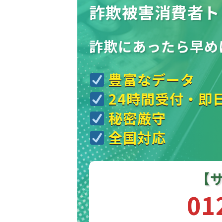
詐欺被害消費者ト
詐欺にあったら
早め
豊富なデータ
24時間受付・即
秘密厳守
全国対応
【
01