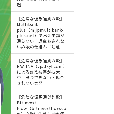
起！
【危険な仮想通貨詐欺】
Multibank
plus（m.jpmultibank-
plus.net）で出金申請が
通らない？返金もされな
い詐欺の仕組みに注意
【危険な仮想通貨詐欺】
RAA INV（vjsdkyf.com）
による詐欺被害が拡大
中！出金できない・返金
されない実態
【危険な仮想通貨詐欺】
BitInvest
Flow（bitinvestflow.co
m）詐欺に注意！出金停