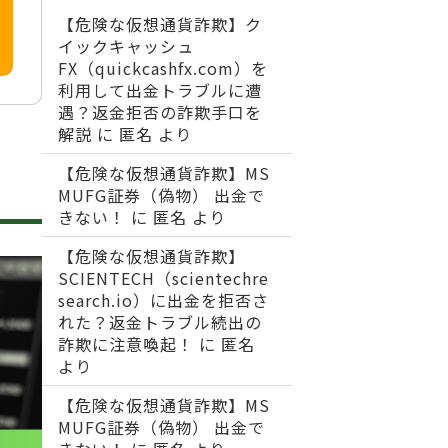
【危険な仮想通貨詐欺】ク
イックキャッシュ
FX（quickcashfx.com）を
利用して出金トラブルに遭
遇？返金拒否の詐欺手口を
解説
に
匿名
より
【危険な仮想通貨詐欺】MS
MUFG証券（偽物） 出金で
きない！
に
匿名
より
【危険な仮想通貨詐欺】
SCIENTECH（scientechre
search.io）に出金を拒否さ
れた？返金トラブル続出の
詐欺に注意喚起！
に
匿名
より
【危険な仮想通貨詐欺】MS
MUFG証券（偽物） 出金で