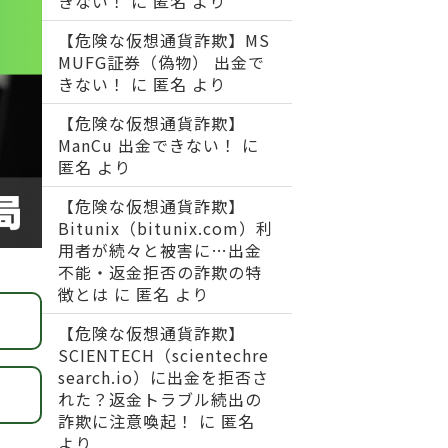
きない！
に
匿名
より
【危険な仮想通貨詐欺】MS
MUFG証券（偽物） 出金で
きない！
に
匿名
より
【危険な仮想通貨詐欺】
ManCu 出金できない！
に
匿名
より
【危険な仮想通貨詐欺】
Bitunix（bitunix.com）利
用者が続々と被害に…出金
不能・返金拒否の詐欺の特
徴とは
に
匿名
より
【危険な仮想通貨詐欺】
SCIENTECH（scientechre
search.io）に出金を拒否さ
れた？返金トラブル続出の
詐欺に注意喚起！
に
匿名
より