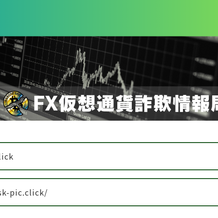
lick
sk-pic.click/