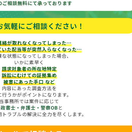
のご相談
無料にて承っております
お気軽にご相談ください！
連絡が取れなくなってしまった…
ていた配当等が
突然入らなくなった…
様な状態になってしまった場合、
いかに素早く
請求対象者の所在地特定
訴訟にむけての証拠集め
被害にあった手口
など
内容にあった調査方法を
に行うかがポイントになります。
当事務所では案件に応じて
行政書士・弁護士・警察OB
と
期トラブルの解決に全力を尽くします。