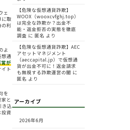
【危険な仮想通貨詐欺】
ウェ
WOOX（wooxcvfghj.top）
単に取
は完全な詐欺か？出金不
時の利
能・返金拒否の実態を徹底
調査
に
匿名
より
【危険な仮想通貨詐欺】AEC
のよ
アセットマネジメント
仮想通
（aeccapital.jp）で仮想通
運営が
貨が出金不可に！返金請求
サイト
も無視する詐欺運営の闇
に
匿名
より
句を
資家と
アーカイブ
引き込
は投資
2026年6月