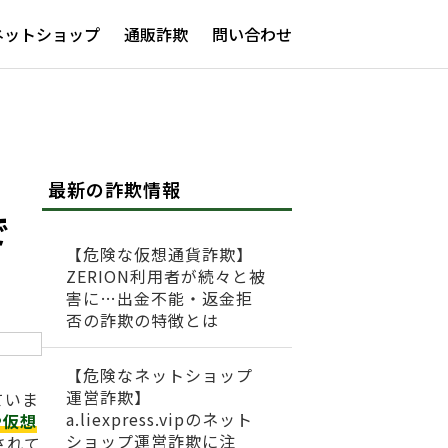
ネットショップ
通販詐欺
問い合わせ
最新の詐欺情報
で
【危険な仮想通貨詐欺】
ZERION利用者が続々と被
害に…出金不能・返金拒
否の詐欺の特徴とは
【危険なネットショップ
運営詐欺】
ていま
a.liexpress.vipのネット
や仮想
ショップ運営詐欺に注
されて