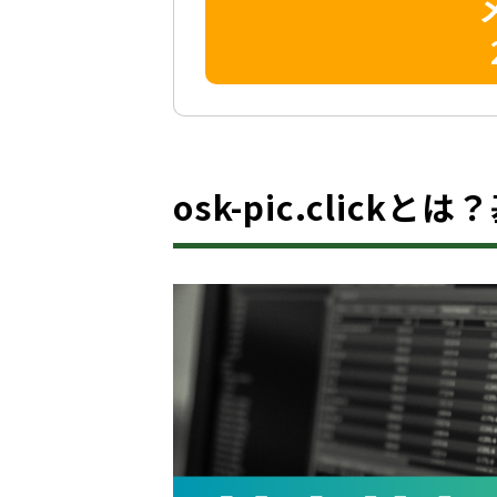
osk-pic.clickと