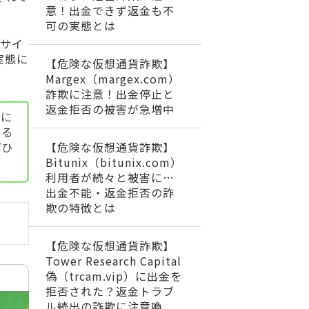
意！出金できず返金も不
可の実態とは
式サイ
実態に
【危険な仮想通貨詐欺】
Margex（margex.com）
詐欺に注意！出金停止と
返金拒否の被害が急増中
策に
いる
【危険な仮想通貨詐欺】
ぜひ
Bitunix（bitunix.com）
利用者が続々と被害に…
出金不能・返金拒否の詐
欺の特徴とは
【危険な仮想通貨詐欺】
Tower Research Capital
偽（trcam.vip）に出金を
拒否された？返金トラブ
ル続出の詐欺に注意喚