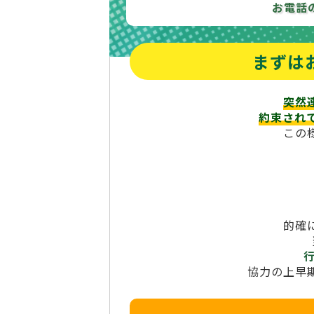
お電話
まずは
突然
約束され
この
的確
協力の上早